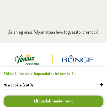
Jelenleg nincs folyamatban lévő fogyasztói promóció.
Sütibeállításokkal kapcsolatos információk
Minden jog fenntartva © Bunge Zrt. 2026.
FELHASZNÁLÁSI FELTÉTELEK
Mi a cookie (süti)?
ADATKEZELÉSI TÁJÉKOZTATÓ
HIBABEJELENTÉS
COOKIE BEÁLLÍTÁSOK
Elfogadok minden sütit
KAPCSOLAT