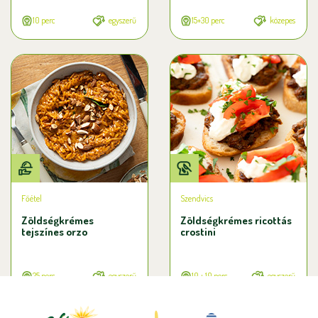
10 perc
egyszerű
15+30 perc
közepes
Főétel
Szendvics
Zöldségkrémes
Zöldségkrémes ricottás
tejszínes orzo
crostini
25 perc
egyszerű
10 + 10 perc
egyszerű