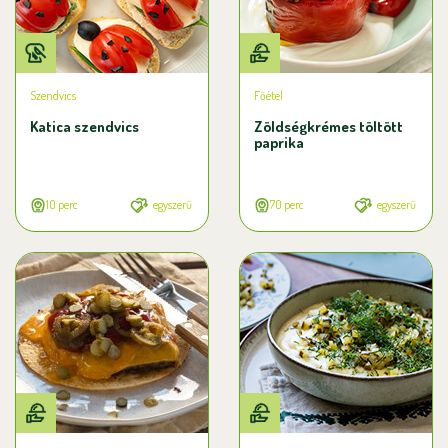
Szendvics
Főétel
Katica szendvics
Zöldségkrémes töltött
paprika
10 perc
egyszerű
70 perc
egyszerű