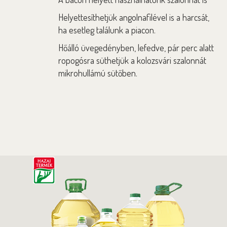
Helyettesíthetjük angolnafilével is a harcsát,
ha esetleg találunk a piacon.
Hőálló üvegedényben, lefedve, pár perc alatt
ropogósra süthetjük a kolozsvári szalonnát
mikrohullámú sütőben.