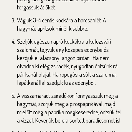
forgassuk át őket.
Vágjuk 3-4 centis kockára a harcsafilét. A
hagymát aprítsuk minél kisebbre.
Szeljük egészen apró kockákra a kolozsvári
szalonnát, tegyük egy közepes edénybe és
kezdjük el alacsony lángon pirítani. Ha nem
olvadna ki elég zsiradék, nyugodtan öntsünk rá
pár kanál olajat. Ha ropogósra sült a szalonna,
lapátkanállal szedjük ki az edényből.
A visszamaradt zsiradékon fonnyasszuk meg a
hagymát, szórjuk meg a pirospaprikával, majd
mielőtt még a paprika megkeseredne, öntsük fel
a vízzel. Keverjük bele a sűrített paradicsomot is!