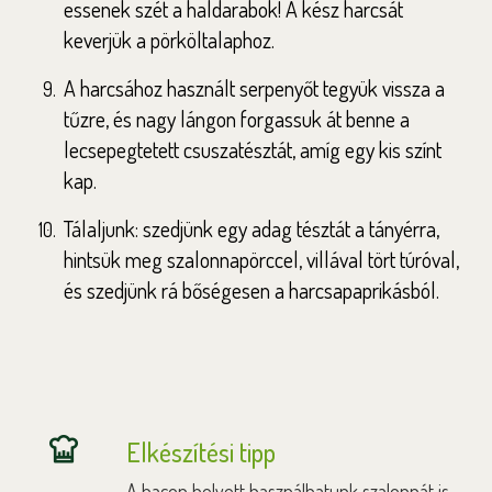
essenek szét a haldarabok! A kész harcsát
keverjük a pörköltalaphoz.
A harcsához használt serpenyőt tegyük vissza a
tűzre, és nagy lángon forgassuk át benne a
lecsepegtetett csuszatésztát, amíg egy kis színt
kap.
Tálaljunk: szedjünk egy adag tésztát a tányérra,
hintsük meg szalonnapörccel, villával tört túróval,
és szedjünk rá bőségesen a harcsapaprikásból.
Elkészítési tipp
A bacon helyett használhatunk szalonnát is