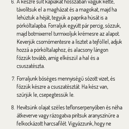
A készre sült kápiákat hosszában vágjuk ketté,
távolítsuk el a magházat és a magokat, majd ha
lehúztuk a héját, tegyük a paprika húsát is a
pörköltalapba. Forraljuk együtt pár percig, sózzuk,
majd botmixerrel turmixoljuk krémesre az alapot.
Keverjük csomómentesre a lisztet a tejföllel, adjuk
hozzá a pörköltalaphoz, és alacsony lángon
főzzük tovább, amíg elkészül a hal és a
csuszatészta.
Forraljunk bőséges mennyiségű sózott vizet, és
főzzük készre a csuszatésztát. Ha kész van,
szűrjük le, csepegtessük le.
Hevítsünk olajat széles teflonserpenyőben és néha
átkeverve vagy rázogatva pirítsuk aranyszínűre a
felkockázott harcsafilét. Vigyázzunk, hogy ne