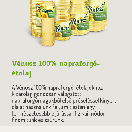
Vénusz 100% napraforgó-
étolaj
A Vénusz 100% napraforgó-étolajokhoz
kizárólag gondosan válogatott
napraforgómagokból első préseléssel kinyert
olajat használunk fel, amit aztán egy
természetesebb eljárással, fizikai módon
finomítunk és szűrünk.