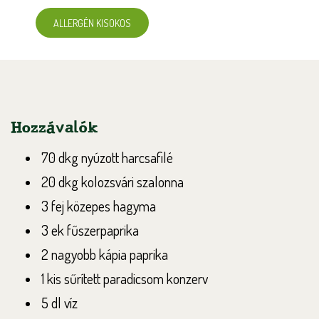
ALLERGÉN KISOKOS
Hozzávalók
70 dkg nyúzott harcsafilé
20 dkg kolozsvári szalonna
3 fej közepes hagyma
3 ek fűszerpaprika
2 nagyobb kápia paprika
1 kis sűrített paradicsom konzerv
5 dl víz