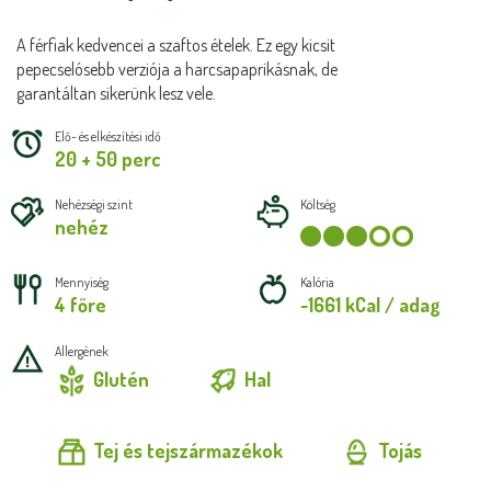
A férfiak kedvencei a szaftos ételek. Ez egy kicsit
pepecselósebb verziója a harcsapaprikásnak, de
garantáltan sikerünk lesz vele.
Elő- és elkészítési idő
20 + 50 perc
Nehézségi szint
Költség
nehéz
Mennyiség
Kalória
4 főre
~1661 kCal / adag
Allergének
Glutén
Hal
Tej és tejszármazékok
Tojás