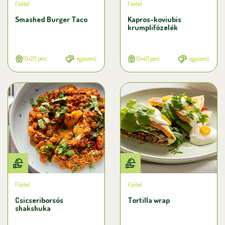
Főétel
Főétel
Smashed Burger Taco
Kapros-koviubis
krumplifőzelék
10+20 perc
egyszerű
10+40 perc
egyszerű
Főétel
Főétel
Csicseriborsós
Tortilla wrap
shakshuka