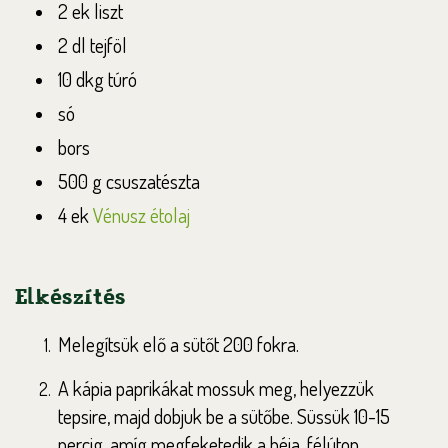
2 ek liszt
2 dl tejföl
10 dkg túró
só
bors
500 g csuszatészta
4 ek
Vénusz étolaj
Elkészítés
Melegítsük elő a sütőt 200 fokra.
A kápia paprikákat mossuk meg, helyezzük
tepsire, majd dobjuk be a sütőbe. Süssük 10-15
percig, amíg megfeketedik a héja, félúton