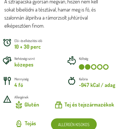
A sztrapacska gyorsan megvan, hiszen nem kell
sokat bíbelődni a tésztával, hamar meg is fő, és
szalonnán átpirítva a rámorzsolt juhtúróval
elképesztően finom.
Elő- és elkészítési idő
10 + 30 perc
Nehézségi szint
Költség
közepes
Mennyiség
Kalória
4 fő
~947 kCal / adag
Allergének
Glutén
Tej és tejszármazékok
Tojás
ALLERGÉN KISOKOS