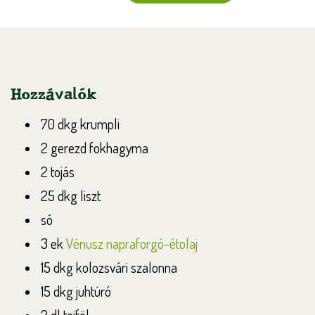
Hozzávalók
70 dkg krumpli
2 gerezd fokhagyma
2 tojás
25 dkg liszt
só
3 ek
Vénusz napraforgó-étolaj
15 dkg kolozsvári szalonna
15 dkg juhtúró