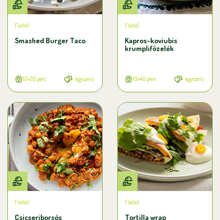
Főétel
Főétel
Smashed Burger Taco
Kapros-koviubis
krumplifőzelék
10+20 perc
egyszerű
10+40 perc
egyszerű
Főétel
Főétel
Csicseriborsós
Tortilla wrap