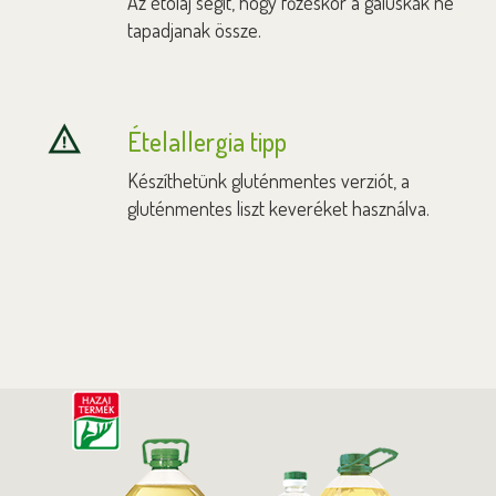
Az étolaj segít, hogy főzéskor a galuskák ne
tapadjanak össze.
Ételallergia tipp
Készíthetünk gluténmentes verziót, a
gluténmentes liszt keveréket használva.