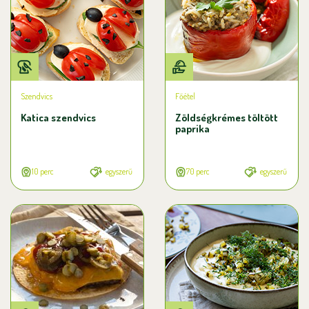
Szendvics
Főétel
Katica szendvics
Zöldségkrémes töltött
paprika
10 perc
egyszerű
70 perc
egyszerű