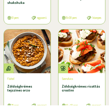
shakshuka
10 perc
egyszerű
15+30 perc
közepes
Főétel
Szendvics
Zöldségkrémes
Zöldségkrémes ricottás
tejszínes orzo
crostini
25 perc
egyszerű
10 + 10 perc
egyszerű