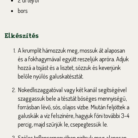
2 dl tejföl
bors
Elkészítés
A krumplit hámozzuk meg, mossuk át alaposan
és a fokhagymával együtt reszeljük apróra. Adjuk
hozzá a tojást és a lisztet, sózzuk és keverjünk
belőle nyúlós galuskatésztát.
Nokedliszaggatóval vagy két kanál segítségével
szaggassuk bele a tésztát bőséges mennyiségű,
forrásban lévő, sós, olajos vízbe. Miután feljöttek a
galuskák a víz felszínére, hagyjuk főni további 3-4
percig, majd szűrjük le, csepegtessük le.
Széles teflonserpenyőben pirítsuk meg alaposan