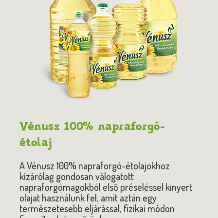
Vénusz 100% napraforgó-
étolaj
A Vénusz 100% napraforgó-étolajokhoz
kizárólag gondosan válogatott
napraforgómagokból első préseléssel kinyert
olajat használunk fel, amit aztán egy
természetesebb eljárással, fizikai módon