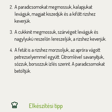
A paradicsomokat megmossuk, kalapjukat
levágjuk, magjait kiszedjük és a kifőtt rizshez
keverjük.
A cukkinit megmossuk, szárvégeit levágjuk és
nagylyukú reszelőn lereszeljük, a rizshez keverjük.
A fetát is a rizshez morzsoljuk, az apróra vágott
petrezselyemmel együtt. Citromlével savanyítjuk,
sózzuk, borsozzuk ízlés szerint. A paradicsomokat
betöltjük.
Elkészítési tipp