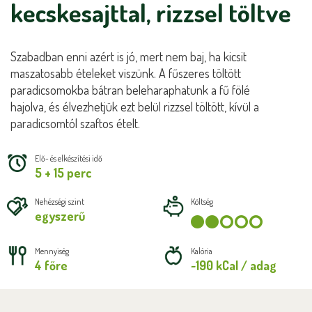
kecskesajttal, rizzsel töltve
Szabadban enni azért is jó, mert nem baj, ha kicsit
maszatosabb ételeket viszünk. A fűszeres töltött
paradicsomokba bátran beleharaphatunk a fű fölé
hajolva, és élvezhetjük ezt belül rizzsel töltött, kívül a
paradicsomtól szaftos ételt.
Elő- és elkészítési idő
5 + 15 perc
Nehézségi szint
Költség
egyszerű
Mennyiség
Kalória
4 főre
~190 kCal / adag