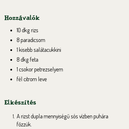
Hozzávalók
10 dkg rizs
8 paradicsom
1 kisebb salátacukkini
8 dkg feta
1 csokor petrezselyem
fél citrom leve
Elkészítés
A rizst dupla mennyiségű sós vízben puhára
főzzük.