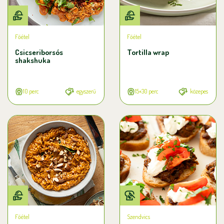
Főétel
Főétel
Csicseriborsós
Tortilla wrap
shakshuka
10 perc
egyszerű
15+30 perc
közepes
Főétel
Szendvics