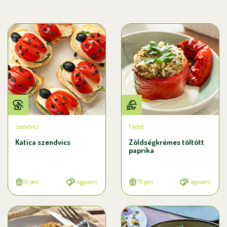
Szendvics
Főétel
Katica szendvics
Zöldségkrémes töltött
paprika
10 perc
egyszerű
70 perc
egyszerű