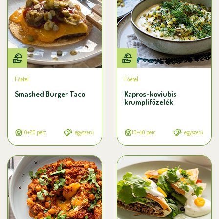
Főétel
Főétel
Smashed Burger Taco
Kapros-koviubis
krumplifőzelék
10+20 perc
egyszerű
10+40 perc
egyszerű