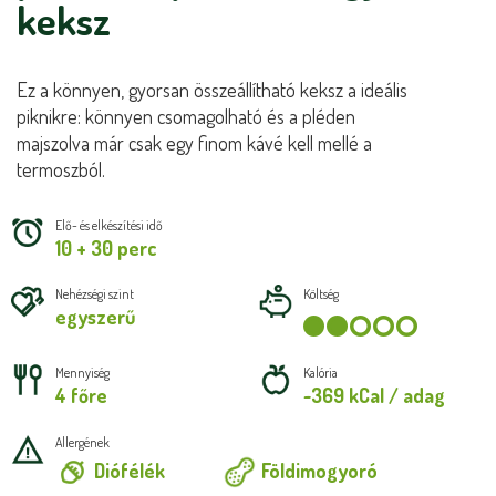
keksz
Ez a könnyen, gyorsan összeállítható keksz a ideális
piknikre: könnyen csomagolható és a pléden
majszolva már csak egy finom kávé kell mellé a
termoszból.
Elő- és elkészítési idő
10 + 30 perc
Nehézségi szint
Költség
egyszerű
Mennyiség
Kalória
4 főre
~369 kCal / adag
Allergének
Diófélék
Földimogyoró