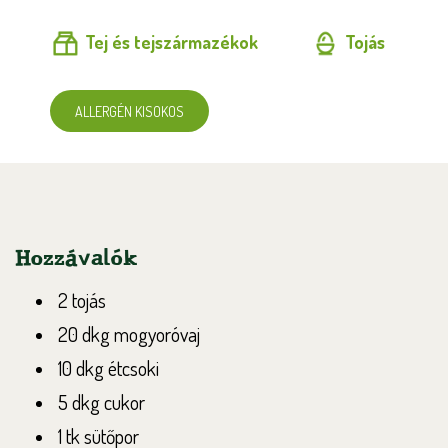
Tej és tejszármazékok
Tojás
ALLERGÉN KISOKOS
Hozzávalók
2 tojás
20 dkg mogyoróvaj
10 dkg étcsoki
5 dkg cukor
1 tk sütőpor