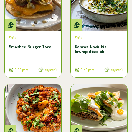
Főétel
Főétel
Smashed Burger Taco
Kapros-koviubis
krumplifőzelék
10+20 perc
egyszerű
10+40 perc
egyszerű