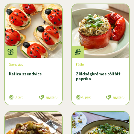
Szendvics
Főétel
Katica szendvics
Zöldségkrémes töltött
paprika
10 perc
egyszerű
70 perc
egyszerű