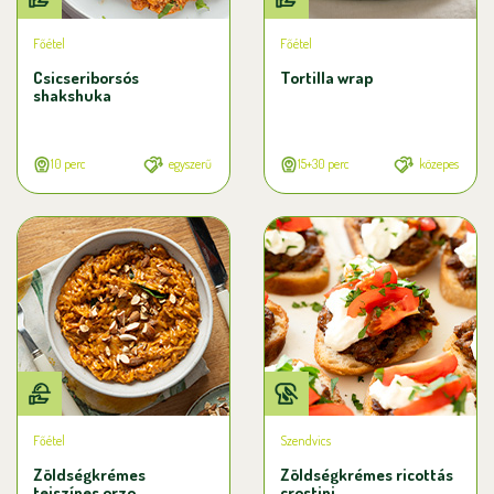
Főétel
Főétel
Csicseriborsós
Tortilla wrap
shakshuka
10 perc
egyszerű
15+30 perc
közepes
Főétel
Szendvics
Zöldségkrémes
Zöldségkrémes ricottás
tejszínes orzo
crostini