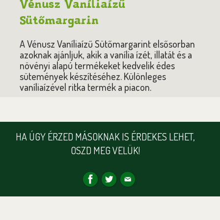
Vénusz Vaníliaízű
Sütőmargarin
A Vénusz Vaníliaízű Sütőmargarint elsősorban
azoknak ajánljuk, akik a vanília ízét, illatát és a
növényi alapú termékeket kedvelik édes
sütemények készítéséhez. Különleges
vaníliaízével ritka termék a piacon.
HA ÚGY ÉRZED MÁSOKNAK IS ÉRDEKES LEHET,
OSZD MEG VELÜK!