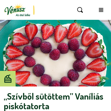
„Szívből sütöttem” Vaníliás
piskótatorta