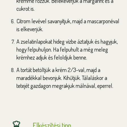
krémmé főzzük. Belekeverjük a margarint és a
cukrot is.
Citrom levével savanyítjuk, majd a mascarponéval
is elkeverjük.
A zselatinlapokat hideg vízbe áztatjuk és hagyjuk,
hogy felpuhuljon. Ha felpuhult a még meleg
krémhez adjuk és feloldjuk benne.
A tortát betöltjük a krém 2/3-val, majd a
maradékkal bevonjuk. Kihűtjük. Tálaláskor a
tetejét gazdagon megrakjuk málnával, eperrel.
Elkészítési tipp