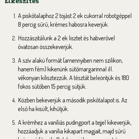
Elkészítés
A piskótalaphoz 2 tojást 2 ek cukorral robotgéppel
8 percig sűrű, krémes habosra keverjük.
Hozzászitálunk a 2 ek lisztet és habverővel
óvatosan összekeverjük.
A szív alakú formát (amennyiben nem szilikon,
hanem fém) kikenünk sütőmargarinnal ill.
vékonyan kilisztezzük. A tésztát beleöntjük és 180
fokos sütőben 15 percig sütjük.
Közben bekeverjük a második piskótalapot is. Az
első ha kisült, kihűtjük.
A krémhez a vaníliás pudingport a tejjel kikeverjük,
hozzáadjuk a vanília kikapart magjait, majd sűrű