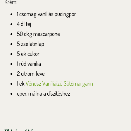
Krém:
1 csomag vaníliás pudingpor
4 dl tej
50 dkg mascarpone
5 zselatinlap
5 ek cukor
1 rúd vanília
2 citrom leve
1 ek
Vénusz Vaníliaízű Sütőmargarin
eper, málna a díszítéshez