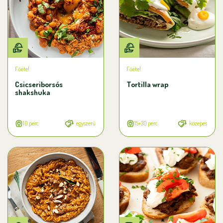
Főétel
Főétel
Csicseriborsós
Tortilla wrap
shakshuka
10 perc
egyszerű
15+30 perc
közepes