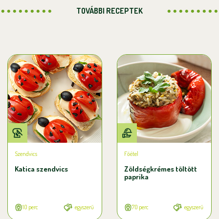
TOVÁBBI RECEPTEK
Szendvics
Főétel
Katica szendvics
Zöldségkrémes töltött
paprika
10 perc
egyszerű
70 perc
egyszerű