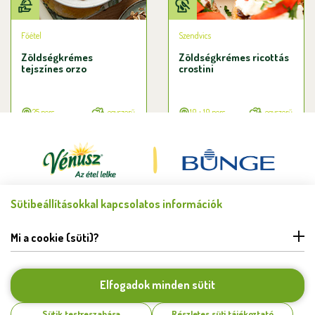
Főétel
Szendvics
Zöldségkrémes
Zöldségkrémes ricottás
tejszínes orzo
crostini
25 perc
egyszerű
10 + 10 perc
egyszerű
Sütibeállításokkal kapcsolatos információk
Minden jog fenntartva © Bunge Zrt. 2026.
FELHASZNÁLÁSI FELTÉTELEK
Mi a cookie (süti)?
ADATKEZELÉSI TÁJÉKOZTATÓ
HIBABEJELENTÉS
COOKIE BEÁLLÍTÁSOK
Elfogadok minden sütit
KAPCSOLAT
Sütik testreszabása
Részletes süti tájékoztató