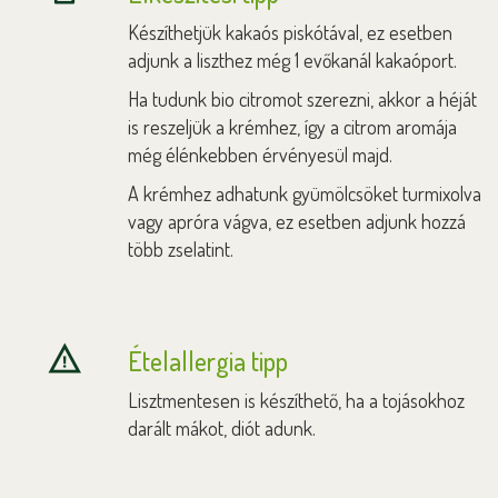
Készíthetjük kakaós piskótával, ez esetben
adjunk a liszthez még 1 evőkanál kakaóport.
Ha tudunk bio citromot szerezni, akkor a héját
is reszeljük a krémhez, így a citrom aromája
még élénkebben érvényesül majd.
A krémhez adhatunk gyümölcsöket turmixolva
vagy apróra vágva, ez esetben adjunk hozzá
több zselatint.
Ételallergia tipp
Lisztmentesen is készíthető, ha a tojásokhoz
darált mákot, diót adunk.