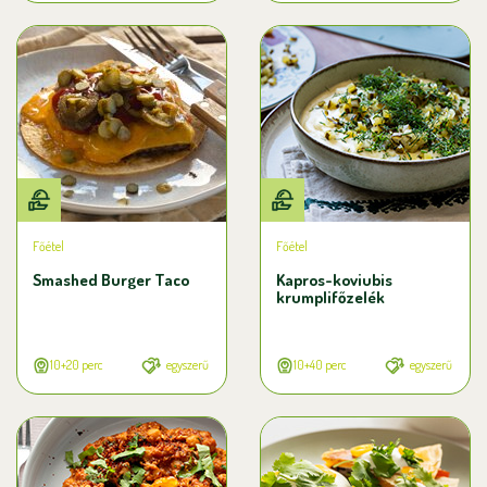
Főétel
Főétel
Smashed Burger Taco
Kapros-koviubis
krumplifőzelék
10+20 perc
egyszerű
10+40 perc
egyszerű