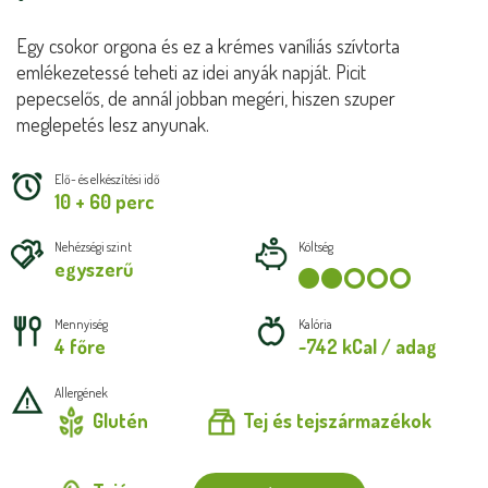
Egy csokor orgona és ez a krémes vaníliás szívtorta
emlékezetessé teheti az idei anyák napját. Picit
pepecselős, de annál jobban megéri, hiszen szuper
meglepetés lesz anyunak.
Elő- és elkészítési idő
10 + 60 perc
Nehézségi szint
Költség
egyszerű
Mennyiség
Kalória
4 főre
~742 kCal / adag
Allergének
Glutén
Tej és tejszármazékok