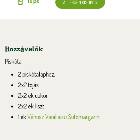
Tojás
ALLERGÉN KISOKOS
Hozzávalók
Piskóta:
2 piskótalaphoz:
2x2 tojás
2x2 ek cukor
2x2 ek liszt
1 ek
Vénusz Vaníliaízű Sütőmargarin