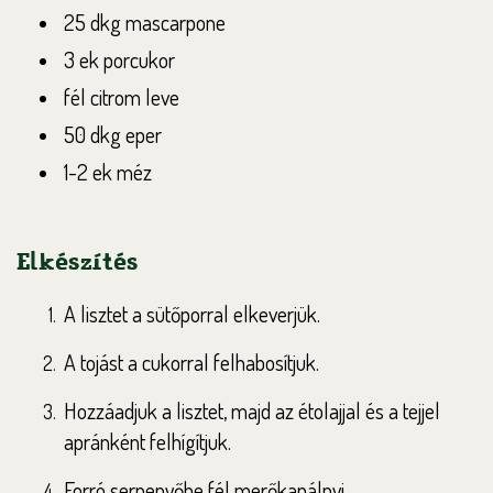
25 dkg mascarpone
3 ek porcukor
fél citrom leve
50 dkg eper
1-2 ek méz
Elkészítés
A lisztet a sütőporral elkeverjük.
A tojást a cukorral felhabosítjuk.
Hozzáadjuk a lisztet, majd az étolajjal és a tejjel
apránként felhígítjuk.
Forró serpenyőbe fél merőkanálnyi