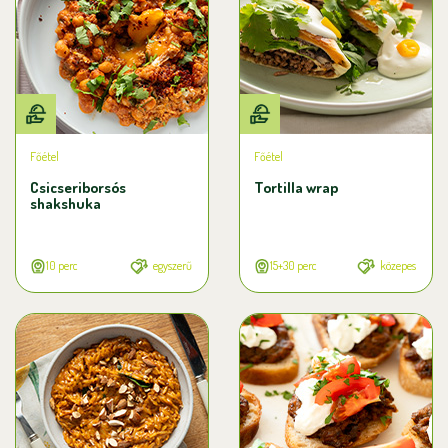
Főétel
Főétel
Csicseriborsós
Tortilla wrap
shakshuka
10 perc
egyszerű
15+30 perc
közepes