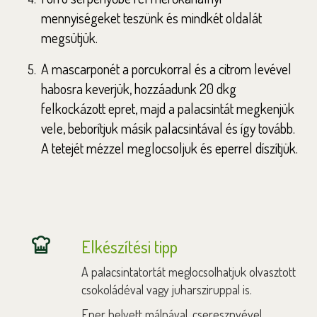
mennyiségeket teszünk és mindkét oldalát
megsütjük.
A mascarponét a porcukorral és a citrom levével
habosra keverjük, hozzáadunk 20 dkg
felkockázott epret, majd a palacsintát megkenjük
vele, beborítjuk másik palacsintával és így tovább.
A tetejét mézzel meglocsoljuk és eperrel díszítjük.
Elkészítési tipp
A palacsintatortát meglocsolhatjuk olvasztott
csokoládéval vagy juharsziruppal is.
Eper helyett málnával, cseresznyével,