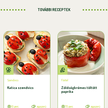
TOVÁBBI RECEPTEK
Szendvics
Főétel
Katica szendvics
Zöldségkrémes töltött
paprika
10 perc
egyszerű
70 perc
egyszerű