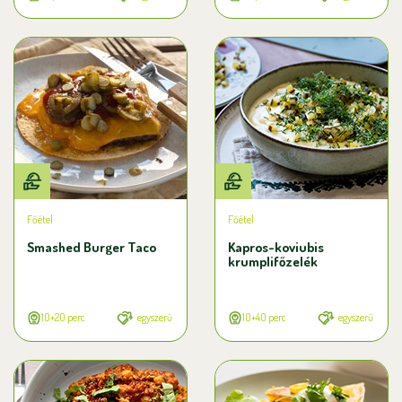
Főétel
Főétel
Smashed Burger Taco
Kapros-koviubis
krumplifőzelék
10+20 perc
egyszerű
10+40 perc
egyszerű