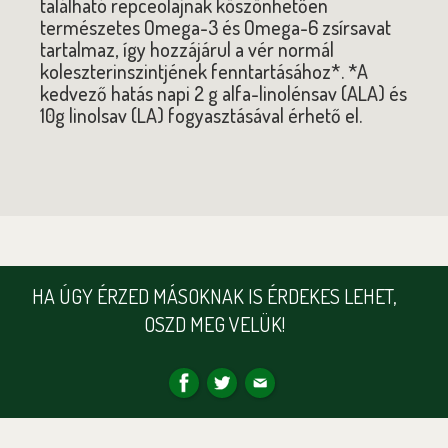
található repceolajnak köszönhetően
természetes Omega-3 és Omega-6 zsírsavat
tartalmaz, így hozzájárul a vér normál
koleszterinszintjének fenntartásához*. *A
kedvező hatás napi 2 g alfa-linolénsav (ALA) és
10g linolsav (LA) fogyasztásával érhető el.
HA ÚGY ÉRZED MÁSOKNAK IS ÉRDEKES LEHET,
OSZD MEG VELÜK!