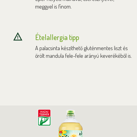
meggyel is finom.
Ételallergia tipp
A palacsinta készíthető gluténmentes liszt és
őrölt mandula fele-fele arányú keverékéből is.