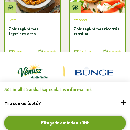
Főétel
Szendvics
Zöldségkrémes
Zöldségkrémes ricottás
tejszínes orzo
crostini
25 perc
egyszerű
10 + 10 perc
egyszerű
Sütibeállításokkal kapcsolatos információk
Minden jog fenntartva © Bunge Zrt. 2026.
FELHASZNÁLÁSI FELTÉTELEK
Mi a cookie (süti)?
ADATKEZELÉSI TÁJÉKOZTATÓ
HIBABEJELENTÉS
COOKIE BEÁLLÍTÁSOK
Elfogadok minden sütit
KAPCSOLAT