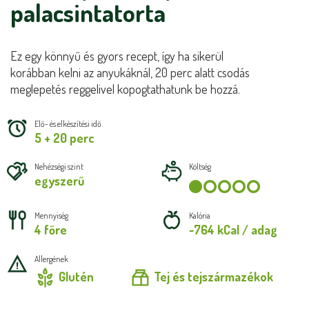
palacsintatorta
Ez egy könnyű és gyors recept, így ha sikerül
korábban kelni az anyukáknál, 20 perc alatt csodás
meglepetés reggelivel kopogtathatunk be hozzá.
Elő- és elkészítési idő
5 + 20 perc
Nehézségi szint
Költség
egyszerű
Mennyiség
Kalória
4 főre
~764 kCal / adag
Allergének
Glutén
Tej és tejszármazékok