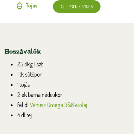
Tojás
ALLERGÉN KISOKOS
Hozzávalók
25 dkg liszt
1 tk sütőpor
1 tojás
2 ek barna nádcukor
fél dl
Vénusz Omega 3&6 étolaj
4 dl tej