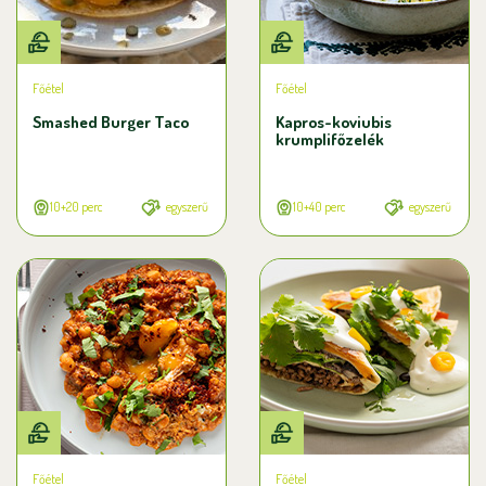
Főétel
Főétel
Smashed Burger Taco
Kapros-koviubis
krumplifőzelék
10+20 perc
egyszerű
10+40 perc
egyszerű
Főétel
Főétel