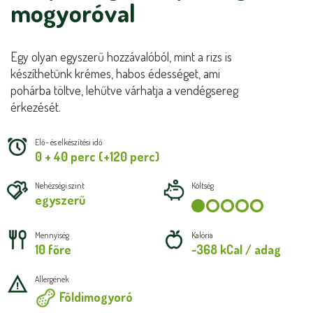
mogyoróval
Egy olyan egyszerű hozzávalóból, mint a rizs is
készíthetünk krémes, habos édességet, ami
pohárba töltve, lehűtve várhatja a vendégsereg
érkezését.
Elő- és elkészítési idő
0 + 40 perc (+120 perc)
Nehézségi szint
Költség
egyszerű
Mennyiség
Kalória
10 főre
~368 kCal / adag
Allergének
Földimogyoró