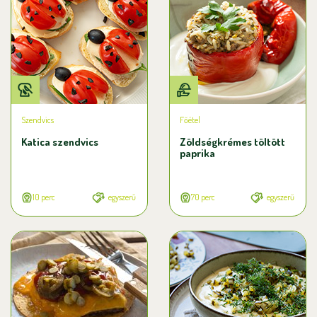
Szendvics
Főétel
Katica szendvics
Zöldségkrémes töltött
paprika
10 perc
egyszerű
70 perc
egyszerű