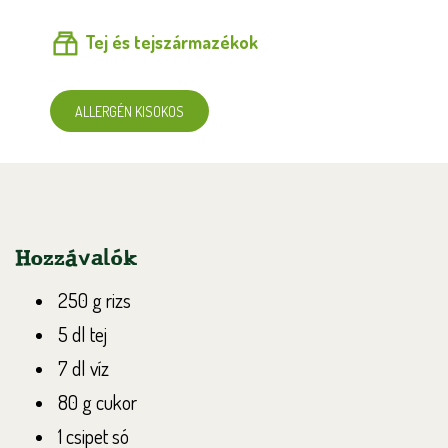
Tej és tejszármazékok
ALLERGÉN KISOKOS
Hozzávalók
250 g rizs
5 dl tej
7 dl víz
80 g cukor
1 csipet só