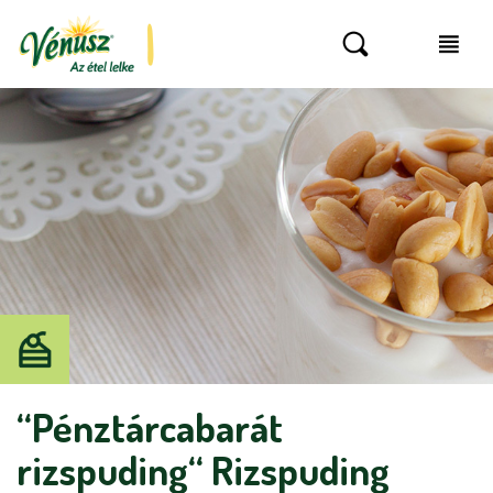
“Pénztárcabarát
rizspuding“ Rizspuding