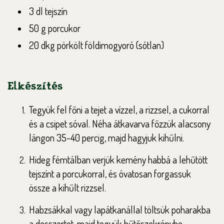
3 dl tejszín
50 g porcukor
20 dkg pörkölt földimogyoró (sótlan)
Elkészítés
Tegyük fel főni a tejet a vízzel, a rizzsel, a cukorral
és a csipet sóval. Néha átkavarva főzzük alacsony
lángon 35-40 percig, majd hagyjuk kihűlni.
Hideg fémtálban verjük kemény habbá a lehűtött
tejszínt a porcukorral, és óvatosan forgassuk
össze a kihűlt rizzsel.
Habzsákkal vagy lapátkanállal töltsük poharakba
a desszertet, majd tegyük hűtőszekrénybe.