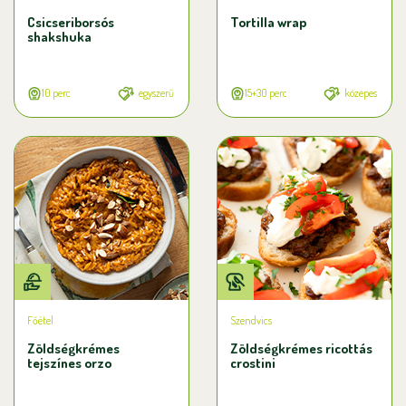
Csicseriborsós
Tortilla wrap
shakshuka
10 perc
egyszerű
15+30 perc
közepes
Főétel
Szendvics
Zöldségkrémes
Zöldségkrémes ricottás
tejszínes orzo
crostini