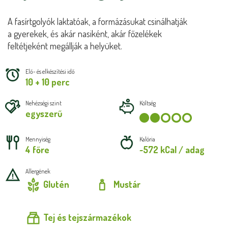
A fasírtgolyók laktatóak, a formázásukat csinálhatják
a gyerekek, és akár nasiként, akár főzelékek
feltétjeként megállják a helyüket.
Elő- és elkészítési idő
10 + 10 perc
Nehézségi szint
Költség
egyszerű
Mennyiség
Kalória
4 főre
~572 kCal / adag
Allergének
Glutén
Mustár
Tej és tejszármazékok