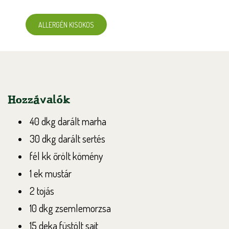
ALLERGÉN KISOKOS
Hozzávalók
40 dkg darált marha
30 dkg darált sertés
fél kk őrölt kömény
1 ek mustár
2 tojás
10 dkg zsemlemorzsa
15 deka füstölt sajt