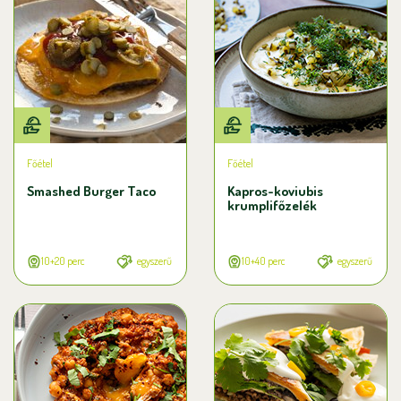
Főétel
Főétel
Smashed Burger Taco
Kapros-koviubis
krumplifőzelék
10+20 perc
egyszerű
10+40 perc
egyszerű