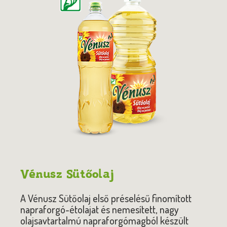
Vénusz Sütőolaj
A Vénusz Sütőolaj első préselésű finomított
napraforgó-étolajat és nemesített, nagy
olajsavtartalmú napraforgómagból készült