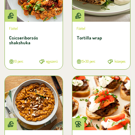
Főétel
Főétel
Csicseriborsós
Tortilla wrap
shakshuka
10 perc
egyszerű
15+30 perc
közepes