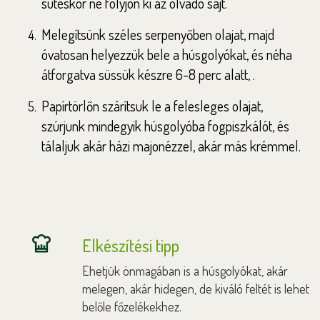
sütéskor ne folyjon ki az olvadó sajt.
Melegítsünk széles serpenyőben olajat, majd
óvatosan helyezzük bele a húsgolyókat, és néha
átforgatva süssük készre 6-8 perc alatt, .
Papírtörlőn szárítsuk le a felesleges olajat,
szúrjunk mindegyik húsgolyóba fogpiszkálót, és
tálaljuk akár házi majonézzel, akár más krémmel.
Elkészítési tipp
Ehetjük önmagában is a húsgolyókat, akár
melegen, akár hidegen, de kiváló feltét is lehet
belőle főzelékekhez.