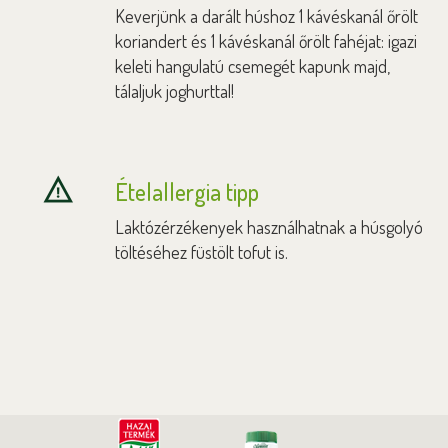
Keverjünk a darált húshoz 1 kávéskanál őrölt
koriandert és 1 kávéskanál őrölt fahéjat: igazi
keleti hangulatú csemegét kapunk majd,
tálaljuk joghurttal!
Ételallergia tipp
Laktózérzékenyek használhatnak a húsgolyó
töltéséhez füstölt tofut is.