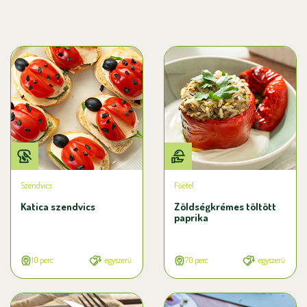
Szendvics
Főétel
Katica szendvics
Zöldségkrémes töltött
paprika
10 perc
egyszerű
70 perc
egyszerű