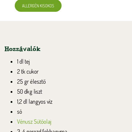
ALLERGÉN KISOKOS
Hozzávalók
1 dl tej
2 tk cukor
25 gr élesztő
50 dkg liszt
1,2 dl langyos víz
só
Vénusz Sütőolaj
3-4 gerezd fokhagyma