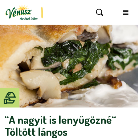
“A nagyit is lenyűgözné“
Töltött lángos