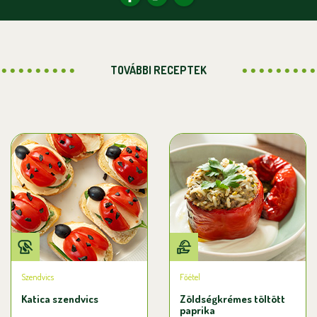
TOVÁBBI RECEPTEK
Szendvics
Főétel
Katica szendvics
Zöldségkrémes töltött
paprika