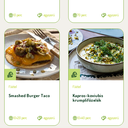
10 perc
egyszerű
70 perc
egyszerű
Főétel
Főétel
Smashed Burger Taco
Kapros-koviubis
krumplifőzelék
10+20 perc
egyszerű
10+40 perc
egyszerű