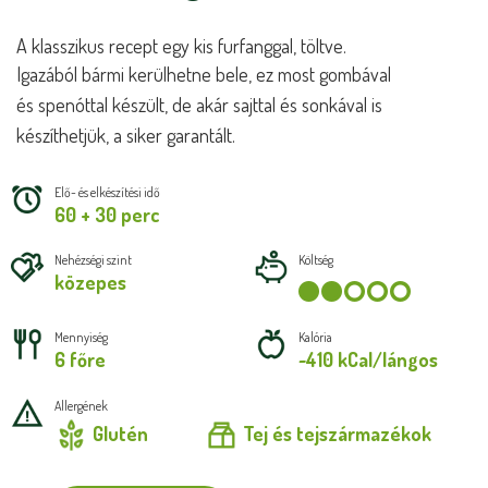
A klasszikus recept egy kis furfanggal, töltve.
Igazából
bármi kerülhetne bele, ez most gombával
és spenóttal
készült, de akár sajttal és sonkával is
készíthetjük, a
siker garantált.
Elő- és elkészítési idő
60 + 30 perc
Nehézségi szint
Költség
közepes
Mennyiség
Kalória
6 főre
~410 kCal/lángos
Allergének
Glutén
Tej és tejszármazékok