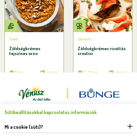
Főétel
Szendvics
Zöldségkrémes
Zöldségkrémes ricottás
tejszínes orzo
crostini
25 perc
egyszerű
10 + 10 perc
egyszerű
Sütibeállításokkal kapcsolatos információk
Minden jog fenntartva © Bunge Zrt. 2026.
FELHASZNÁLÁSI FELTÉTELEK
Mi a cookie (süti)?
ADATKEZELÉSI TÁJÉKOZTATÓ