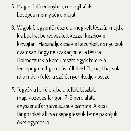
Magas falú edényben, melegítsünk
bőséges
mennyiségű olajat.
Vágjuk 6 egyenlő részre a megkelt tésztát,
majd a
kis bucikat benedvesített kézzel kezdjük
el
kinyújtani. Használjuk csak a kezünket, és
nyújtsuk
óvatosan, hogy ne szakadjon el a
tészta.
Halmozzunk a kerek tészta egyik felére
a
lecsepegtetett gombás töltelékből, majd
hajtsuk
rá a másik felét, a szélét nyomkodjuk
össze.
Tegyük a forró olajba a töltött tésztát,
majd
közepes lángon, 7-9 perc alatt,
egyszer
átforgatva süssük barnára. A kész
lángosokat
állítva csepegtessük le: ne pakoljuk
őket
egymásra.