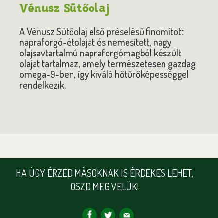
Vénusz Sütőolaj
A Vénusz Sütőolaj első préselésű finomított
napraforgó-étolajat és nemesített, nagy
olajsavtartalmú napraforgómagból készült
olajat tartalmaz, amely természetesen gazdag
omega-9-ben, így kiváló hőtűrőképességgel
rendelkezik.
HA ÚGY ÉRZED MÁSOKNAK IS ÉRDEKES LEHET,
OSZD MEG VELÜK!