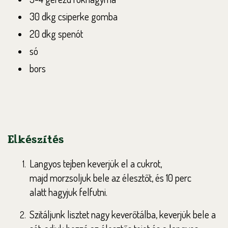
30 dkg csiperke gomba
20 dkg spenót
só
bors
Elkészítés
Langyos tejben keverjük el a cukrot,
majd
morzsoljuk bele az élesztőt, és 10 perc
alatt
hagyjuk felfutni.
Szitáljunk lisztet nagy keverőtálba, keverjük
bele a