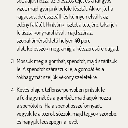
sót, adjuk hozzá az élesztős tejet és a
langyos
vizet, majd gyúrjunk belőle tésztát.
Akkor jó, ha
ragacsos, de összeáll, és könnyen
elválik az
edény falától. Hintsünk lisztet a
tetejére, takarjuk
le tiszta konyharuhával, majd
száraz,
szobahőmérsékletű helyen 40 perc
alatt
kelesszük meg, amíg a kétszeresére dagad.
Mossuk meg a gombát, spenótot, majd
szárítsuk
le. A spenótot szárazzuk le, a gombát
és a
fokhagymát szeljük vékony szeletekre.
Kevés olajon, teflonserpenyőben pirítsuk le
a
fokhagymát és a gombát, majd adjuk hozzá
a
spenótot is. Ha a spenót összefonnyadt,
vegyük
le a tűzről, sózzuk, majd tegyük szűrőbe,
és
hagyjuk lecsepegni a levét.