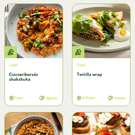
Főétel
Főétel
Csicseriborsós
Tortilla wrap
shakshuka
10 perc
egyszerű
15+30 perc
közepes