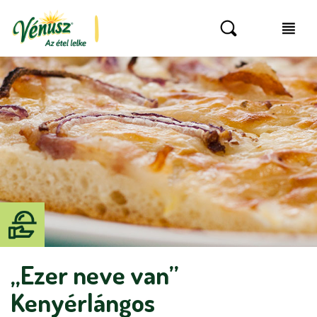
„Ezer neve van”
Kenyérlángos