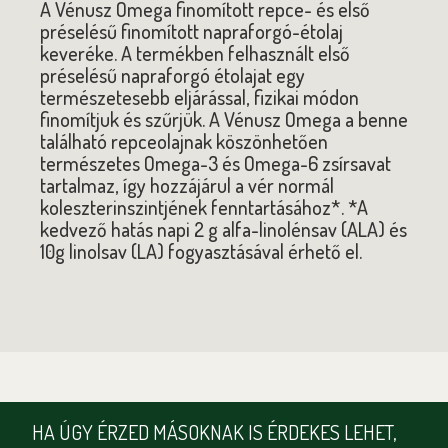
A Vénusz Omega finomított repce- és első
préselésű finomított napraforgó-étolaj
keveréke. A termékben felhasznált első
préselésű napraforgó étolajat egy
természetesebb eljárással, fizikai módon
finomítjuk és szűrjük. A Vénusz Omega a benne
található repceolajnak köszönhetően
természetes Omega-3 és Omega-6 zsírsavat
tartalmaz, így hozzájárul a vér normál
koleszterinszintjének fenntartásához*. *A
kedvező hatás napi 2 g alfa-linolénsav (ALA) és
10g linolsav (LA) fogyasztásával érhető el.
HA ÚGY ÉRZED MÁSOKNAK IS ÉRDEKES LEHET,