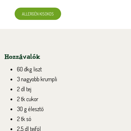
ALLERGÉN KISOKOS
Hozzávalók
60 dkg liszt
3 nagyobb krumpli
2 dl tej
2 tk cukor
30 g élesztő
2 tk só
2,5 dl tejföl