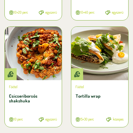
10+20 perc
egyszerű
10+40 perc
egyszerű
Főétel
Főétel
Csicseriborsós
Tortilla wrap
shakshuka
10 perc
egyszerű
15+30 perc
közepes