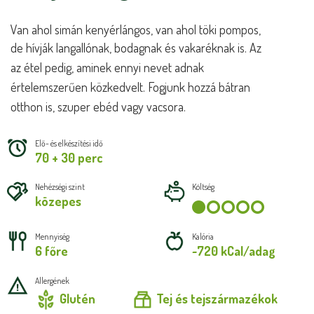
Van ahol simán kenyérlángos, van ahol töki pompos,
de
hívják langallónak, bodagnak és vakaréknak is. Az
az
étel pedig, aminek ennyi nevet adnak
értelemszerűen
közkedvelt. Fogjunk hozzá bátran
otthon is, szuper
ebéd vagy vacsora.
Elő- és elkészítési idő
70 + 30 perc
Nehézségi szint
Költség
közepes
Mennyiség
Kalória
6 főre
~720 kCal/adag
Allergének
Glutén
Tej és tejszármazékok