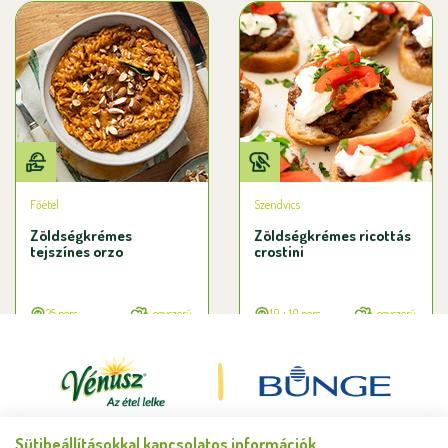
Főétel
Szendvics
Zöldségkrémes
Zöldségkrémes ricottás
tejszínes orzo
crostini
25 perc
egyszerű
10 + 10 perc
egyszerű
Sütibeállításokkal kapcsolatos információk
Minden jog fenntartva © Bunge Zrt. 2026.