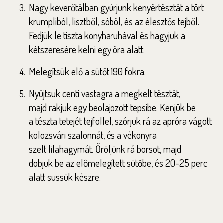
Nagy keverőtálban gyúrjunk kenyértésztát a
tört
krumpliból, lisztből, sóból, és az élesztős
tejből.
Fedjük le tiszta konyharuhával és
hagyjuk a
kétszeresére kelni egy óra alatt.
Melegítsük elő a sütőt 190 fokra.
Nyújtsuk centi vastagra a megkelt tésztát,
majd
rakjuk egy beolajozott tepsibe. Kenjük be
a
tészta tetejét tejföllel, szórjuk rá az apróra
vágott
kolozsvári szalonnát, és a vékonyra
szelt
lilahagymát. Őröljünk rá borsot, majd
dobjuk
be az előmelegített sütőbe, és 20-25 perc
alatt
süssük készre.