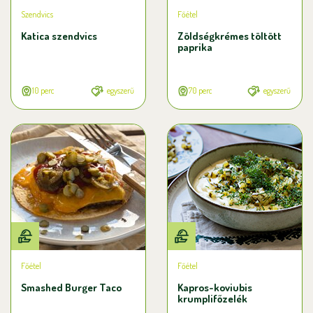
Szendvics
Főétel
Katica szendvics
Zöldségkrémes töltött
paprika
10 perc
egyszerű
70 perc
egyszerű
Főétel
Főétel
Smashed Burger Taco
Kapros-koviubis
krumplifőzelék