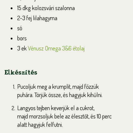
15 dkg kolozsvári szalonna
2-3 fej lilahagyma
só
bors
3 ek
Vénusz Omega 3&6 étolaj
Elkészítés
Pucoljuk meg a krumplit, majd főzzük
puhára.
Törjük össze, és hagyjuk kihűlni.
Langyos tejben keverjük el a cukrot,
majd
morzsoljuk bele az élesztőt, és 10 perc
alatt
hagyjuk felfutni.