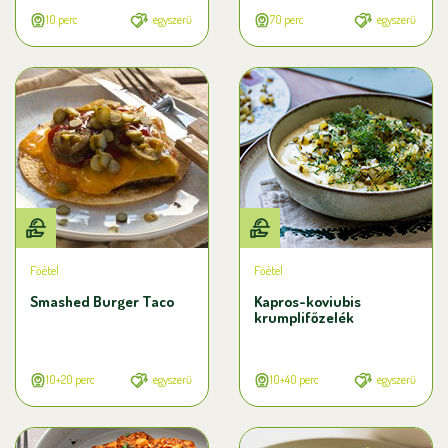
10 perc
egyszerű
70 perc
egyszerű
Főétel
Főétel
Smashed Burger Taco
Kapros-koviubis
krumplifőzelék
10+20 perc
egyszerű
10+40 perc
egyszerű