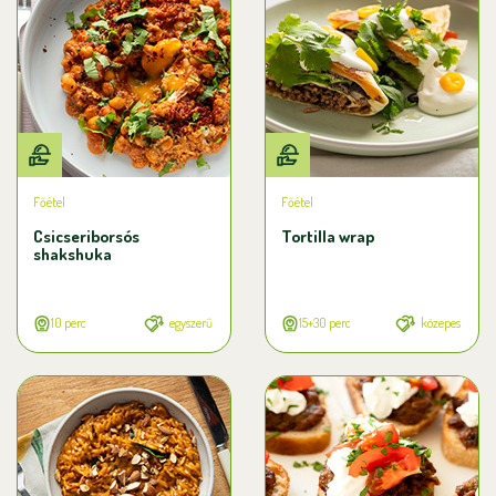
Főétel
Főétel
Csicseriborsós
Tortilla wrap
shakshuka
10 perc
egyszerű
15+30 perc
közepes