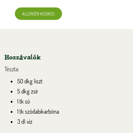
ALLERGÉN KISOKOS
Hozzávalók
Tészta:
50 dkg liszt
5 dkg zsír
1 tk só
1 tk szódabikarbóna
3 dl víz