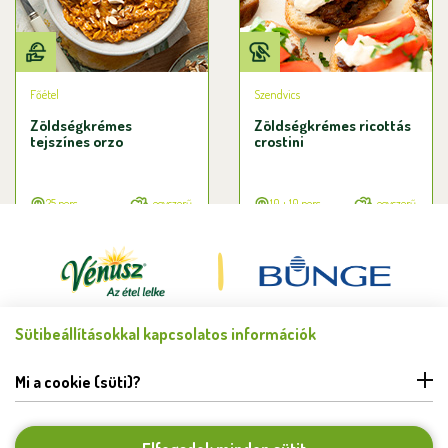
Főétel
Szendvics
Zöldségkrémes
Zöldségkrémes ricottás
tejszínes orzo
crostini
25 perc
egyszerű
10 + 10 perc
egyszerű
Sütibeállításokkal kapcsolatos információk
Minden jog fenntartva © Bunge Zrt. 2026.
FELHASZNÁLÁSI FELTÉTELEK
Mi a cookie (süti)?
ADATKEZELÉSI TÁJÉKOZTATÓ
HIBABEJELENTÉS
COOKIE BEÁLLÍTÁSOK