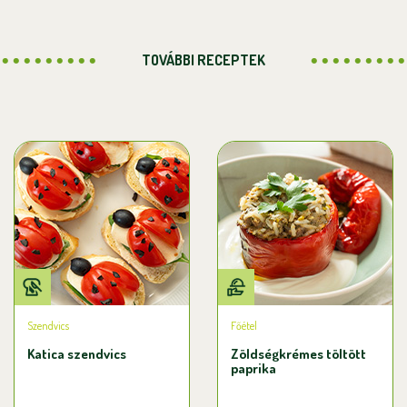
TOVÁBBI RECEPTEK
Szendvics
Főétel
Katica szendvics
Zöldségkrémes töltött
paprika