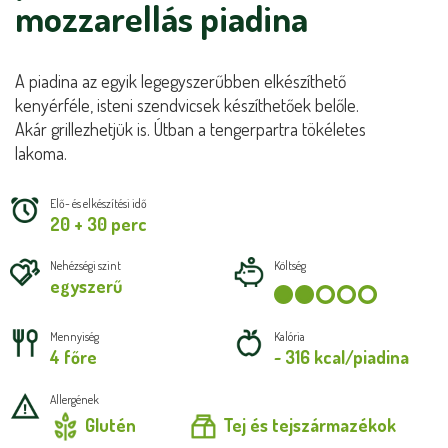
mozzarellás piadina
A piadina az egyik legegyszerűbben elkészíthető
kenyérféle, isteni szendvicsek készíthetőek belőle.
Akár grillezhetjük is. Útban a tengerpartra tökéletes
lakoma.
Elő- és elkészítési idő
20 + 30 perc
Nehézségi szint
Költség
egyszerű
Mennyiség
Kalória
4 főre
~ 316 kcal/piadina
Allergének
Glutén
Tej és tejszármazékok