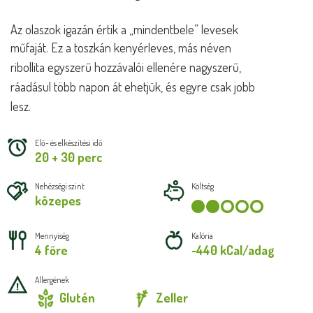
Az olaszok igazán értik a „mindentbele” levesek
műfaját. Ez a
toszkán kenyérleves, más néven
ribollita egyszerű hozzávalói
ellenére nagyszerű,
ráadásul több napon át ehetjük, és egyre
csak jobb
lesz.
Elő- és elkészítési idő
20 + 30 perc
Nehézségi szint
Költség
közepes
Mennyiség
Kalória
4 főre
~440 kCal/adag
Allergének
Glutén
Zeller