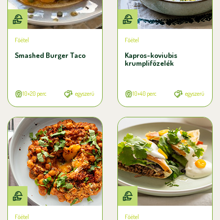
Főétel
Főétel
Smashed Burger Taco
Kapros-koviubis
krumplifőzelék
10+20 perc
egyszerű
10+40 perc
egyszerű
Főétel
Főétel