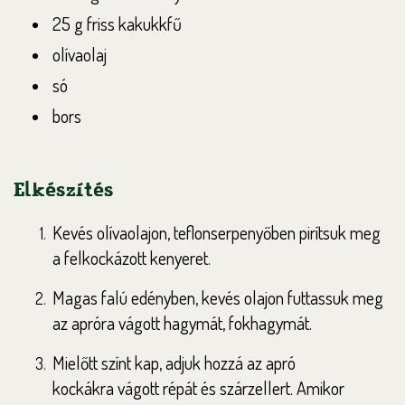
25 g friss kakukkfű
olívaolaj
só
bors
Elkészítés
Kevés olívaolajon, teflonserpenyőben pirítsuk
meg
a felkockázott kenyeret.
Magas falú edényben, kevés olajon futtassuk
meg
az apróra vágott hagymát, fokhagymát.
Mielőtt színt kap, adjuk hozzá az apró
kockákra
vágott répát és szárzellert. Amikor