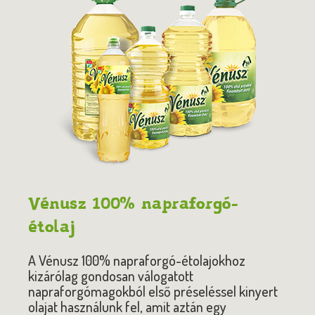
Vénusz 100% napraforgó-
étolaj
A Vénusz 100% napraforgó-étolajokhoz
kizárólag gondosan válogatott
napraforgómagokból első préseléssel kinyert
olajat használunk fel, amit aztán egy