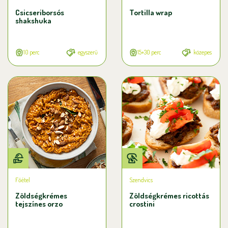
Csicseriborsós
Tortilla wrap
shakshuka
10 perc
egyszerű
15+30 perc
közepes
Főétel
Szendvics
Zöldségkrémes
Zöldségkrémes ricottás
tejszínes orzo
crostini