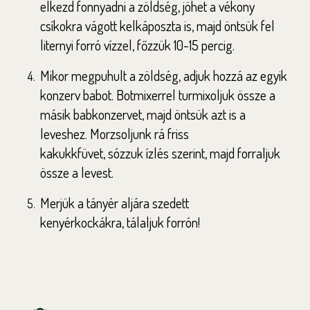
elkezd
fonnyadni a zöldség, jöhet a vékony
csíkokra
vágott kelkáposzta is, majd öntsük fel
liternyi
forró vízzel, főzzük 10-15 percig.
Mikor megpuhult a zöldség, adjuk hozzá az
egyik
konzerv babot. Botmixerrel turmixoljuk
össze a
másik babkonzervet, majd öntsük azt is
a
leveshez. Morzsoljunk rá friss
kakukkfüvet,
sózzuk ízlés szerint, majd forraljuk
össze a
levest.
Merjük a tányér aljára szedett
kenyérkockákra,
tálaljuk forrón!