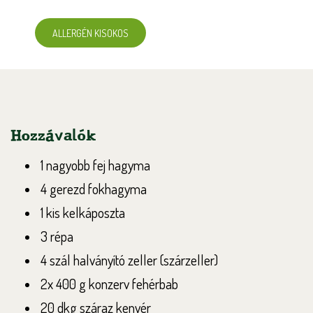
ALLERGÉN KISOKOS
Hozzávalók
1 nagyobb fej hagyma
4 gerezd fokhagyma
1 kis kelkáposzta
3 répa
4 szál halványító zeller (szárzeller)
2x 400 g konzerv fehérbab
20 dkg száraz kenyér