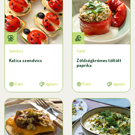
Szendvics
Főétel
Katica szendvics
Zöldségkrémes töltött
paprika
10 perc
egyszerű
70 perc
egyszerű