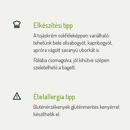
Elkészítési tipp
A tojáskrém sokféleképpen variálható:
tehetünk bele olívabogyót, kapribogyót,
apróra vágott savanyú uborkát is.
Fóliába csomagolva, jól kihűtve szépen
szeletelhető a bagett.
Ételallergia tipp
Gluténérzékenyek gluténmentes kenyérrel
készíthetik el.