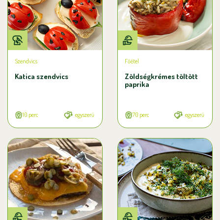
Szendvics
Főétel
Katica szendvics
Zöldségkrémes töltött
paprika
10 perc
egyszerű
70 perc
egyszerű