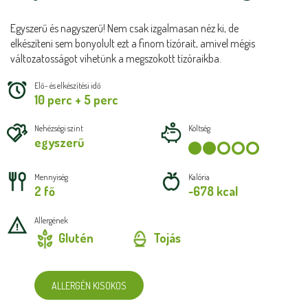
Egyszerű és nagyszerű! Nem csak izgalmasan néz ki, de
elkészíteni sem bonyolult ezt a finom tízórait, amivel mégis
változatosságot vihetünk a megszokott tízóraikba.
Elő- és elkészítési idő
10 perc + 5 perc
Nehézségi szint
Költség
egyszerű
Mennyiség
Kalória
2 fő
~678 kcal
Allergének
Glutén
Tojás
ALLERGÉN KISOKOS