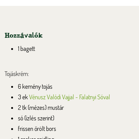
Hozzávalók
1 bagett
Tojáskrém:
6 kemény tojás
3 ek
Vénusz Valódi Vajjal - Falatnyi Sóval
2 tk (mézes) mustár
só (ízlés szerint)
frissen őrölt bors