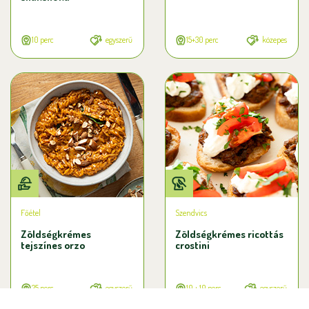
10 perc
egyszerű
15+30 perc
közepes
Főétel
Szendvics
Zöldségkrémes
Zöldségkrémes ricottás
tejszínes orzo
crostini
25 perc
egyszerű
10 + 10 perc
egyszerű