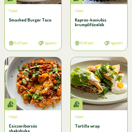
Főétel
Főétel
Smashed Burger Taco
Kapros-koviubis
krumplifőzelék
10+20 perc
egyszerű
10+40 perc
egyszerű
Főétel
Főétel
Csicseriborsós
Tortilla wrap
shakshuka