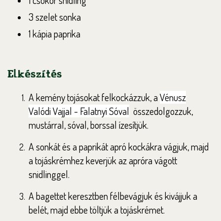
1 csokor snidling
3 szelet sonka
1 kápia paprika
Elkészítés
A kemény tojásokat felkockázzuk, a
Vénusz
Valódi Vajjal - Falatnyi Sóval
összedolgozzuk,
mustárral, sóval, borssal ízesítjük.
A sonkát és a paprikát apró kockákra vágjuk, majd
a tojáskrémhez keverjük az apróra vágott
snidlinggel.
A bagettet keresztben félbevágjuk és kivájjuk a
belét, majd ebbe töltjük a tojáskrémet.