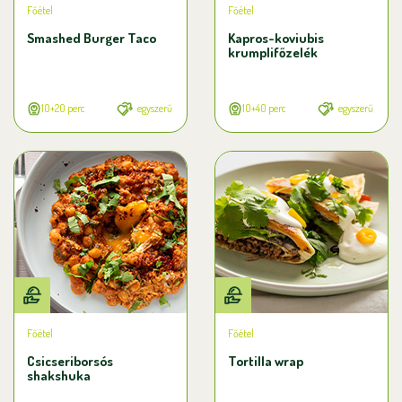
Főétel
Főétel
Smashed Burger Taco
Kapros-koviubis
krumplifőzelék
10+20 perc
egyszerű
10+40 perc
egyszerű
Főétel
Főétel
Csicseriborsós
Tortilla wrap
shakshuka