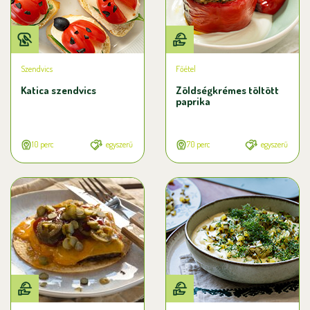
Szendvics
Főétel
Katica szendvics
Zöldségkrémes töltött
paprika
10 perc
egyszerű
70 perc
egyszerű