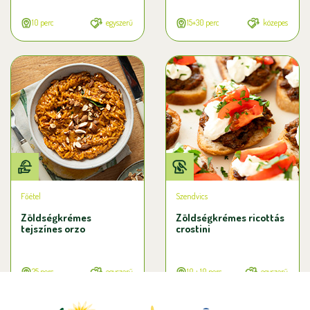
10 perc
egyszerű
15+30 perc
közepes
Főétel
Szendvics
Zöldségkrémes
Zöldségkrémes ricottás
tejszínes orzo
crostini
25 perc
egyszerű
10 + 10 perc
egyszerű