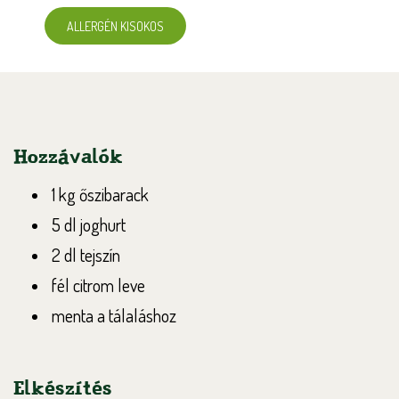
ALLERGÉN KISOKOS
Hozzávalók
1 kg őszibarack
5 dl joghurt
2 dl tejszín
fél citrom leve
menta a tálaláshoz
Elkészítés