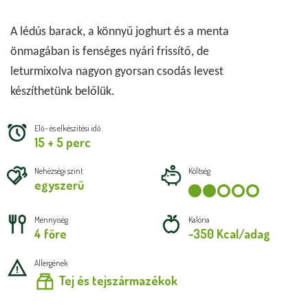
A lédús barack, a könny
ű
 joghurt és a menta 
önmagában is fenséges nyári frissítő, de 
leturmixolva nagyon gyorsan csodás levest 
készíthetünk belőlük.
Elő- és elkészítési idő
15 + 5 perc
Nehézségi szint
Költség
egyszerű
Mennyiség
Kalória
4 főre
~350 Kcal/adag
Allergének
Tej és tejszármazékok