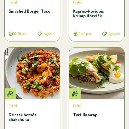
Főétel
Főétel
Smashed Burger Taco
Kapros-koviubis
krumplifőzelék
10+20 perc
egyszerű
10+40 perc
egyszerű
Főétel
Főétel
Csicseriborsós
Tortilla wrap
shakshuka