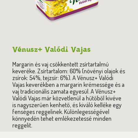
Vénusz+ Valódi Vajas
Margarin és vaj csökkentett zsírtartalmú
keveréke. Zsírtartalom: 60% (növényi olajok és
zsírok: 54%, tejzsír: 6%). A Vénusz+ Valódi
Vajas keverékben a margarin krémessége és a
vaj tradicionális zamata egyesül. A Vénusz+
Valódi Vajas már közvetlenül a hűtőből kivéve
is nagyszerűen kenhető, és kiváló kelléke egy
fenséges reggelinek. Különlegességével
könnyedén tehet emlékezetessé minden
reggelit.