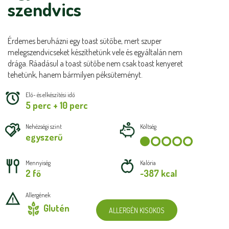
szendvics
Érdemes beruházni egy toast sütőbe, mert szuper
melegszendvicseket készíthetünk vele és egyáltalán nem
drága. Ráadásul a toast sütőbe nem csak toast kenyeret
tehetünk, hanem bármilyen péksüteményt.
Elő- és elkészítési idő
5 perc + 10 perc
Nehézségi szint
Költség
egyszerű
Mennyiség
Kalória
2 fő
~387 kcal
Allergének
Glutén
ALLERGÉN KISOKOS