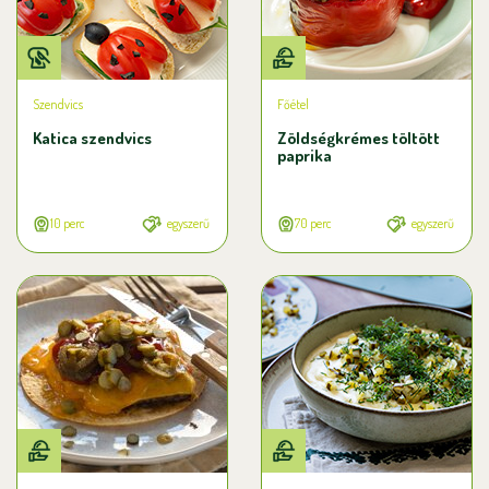
Szendvics
Főétel
Katica szendvics
Zöldségkrémes töltött
paprika
10 perc
egyszerű
70 perc
egyszerű