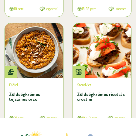
10 perc
egyszerű
15+30 perc
közepes
Főétel
Szendvics
Zöldségkrémes
Zöldségkrémes ricottás
tejszínes orzo
crostini
25 perc
egyszerű
10 + 10 perc
egyszerű