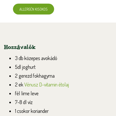
ALLERGÉN KISOKOS
Hozzávalók
3 db közepes avokádó
5dl joghurt
2 gerezd fokhagyma
2 ek
Vénusz D-vitamin étolaj
fél lime leve
7-8 dl víz
1 csokor koriander