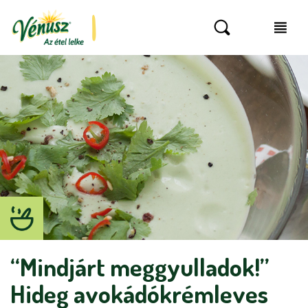
“Mindjárt meggyulladok!”
Hideg avokádókrémleves