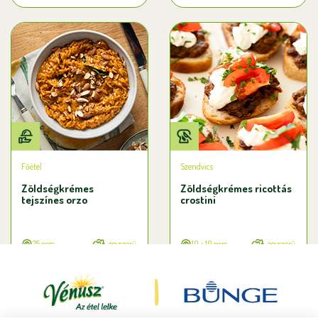
Főétel
Szendvics
Zöldségkrémes
Zöldségkrémes ricottás
tejszínes orzo
crostini
25 perc
egyszerű
10 + 10 perc
egyszerű