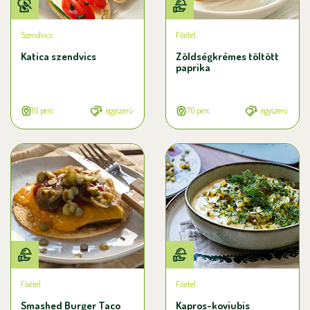
Szendvics
Főétel
Katica szendvics
Zöldségkrémes töltött
paprika
10 perc
egyszerű
70 perc
egyszerű
Főétel
Főétel
Smashed Burger Taco
Kapros-koviubis