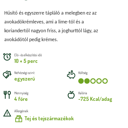
Hűsítő és egyszerre tápláló a melegben ez az 
avokadókrémleves, ami a lime-tól és a 
koriandertől nagyon friss, a joghurttól lágy, az 
avokádótól pedig krémes.
Elő- és elkészítési idő
10 + 5 perc
Nehézségi szint
Költség
egyszerű
Mennyiség
Kalória
4 főre
~725 Kcal/adag
Allergének
Tej és tejszármazékok