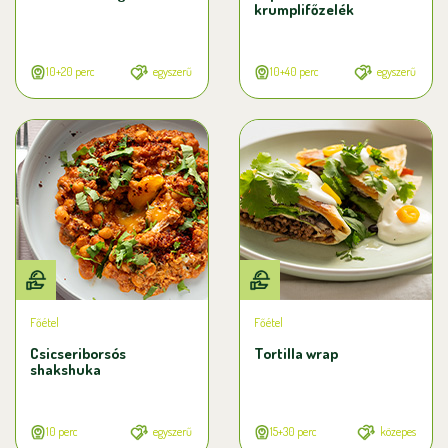
krumplifőzelék
10+20 perc
egyszerű
10+40 perc
egyszerű
Főétel
Főétel
Csicseriborsós
Tortilla wrap
shakshuka
10 perc
egyszerű
15+30 perc
közepes