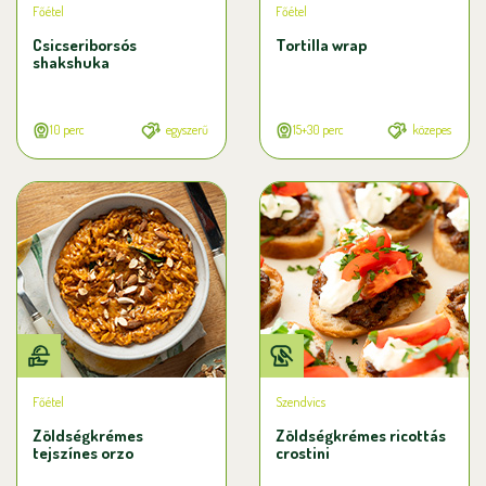
Főétel
Főétel
Csicseriborsós
Tortilla wrap
shakshuka
10 perc
egyszerű
15+30 perc
közepes
Főétel
Szendvics
Zöldségkrémes
Zöldségkrémes ricottás
tejszínes orzo
crostini