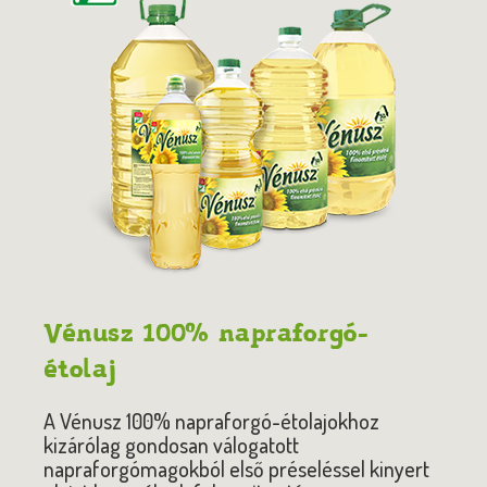
Vénusz 100% napraforgó-
étolaj
A Vénusz 100% napraforgó-étolajokhoz
kizárólag gondosan válogatott
napraforgómagokból első préseléssel kinyert