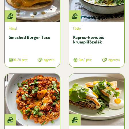
Főétel
Főétel
Smashed Burger Taco
Kapros-koviubis
krumplifőzelék
10+20 perc
egyszerű
10+40 perc
egyszerű