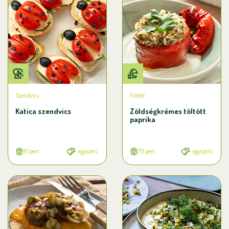
Szendvics
Főétel
Katica szendvics
Zöldségkrémes töltött
paprika
10 perc
egyszerű
70 perc
egyszerű