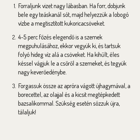
Forraljunk vizet nagy lábasban. Ha forr, dobjunk
bele egy teáskanál sót, majd helyezzük a lobogó
vízbe a megtisztított kukoricacsöveket.
4-5 perc főzés elegendő is a szemek
megpuhulásához, ekkor vegyük ki, és tartsuk
folyó hideg víz alá a csöveket. Ha kihűlt, éles
késsel vágjuk le a csőről a szemeket, és tegyük
nagy keverőedénybe.
Forgassuk össze az apróra vágott újhagymával, a
borecettel, az olajjal és a kicsit megtépkedett
bazsalikommal. Szükség esetén sózzuk újra,
tálaljuk!