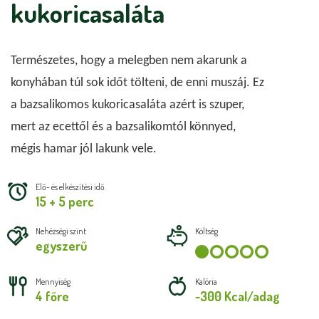
kukoricasaláta
Természetes, hogy a melegben nem akarunk a 
konyhában túl sok időt tölteni, de enni muszáj. Ez 
a bazsalikomos kukoricasaláta azért is szuper, 
mert az ecettől és a bazsalikomtól könnyed, 
mégis hamar jól lakunk vele.
Elő- és elkészítési idő
15 + 5 perc
Nehézségi szint
Költség
egyszerű
Mennyiség
Kalória
4 főre
~300 Kcal/adag