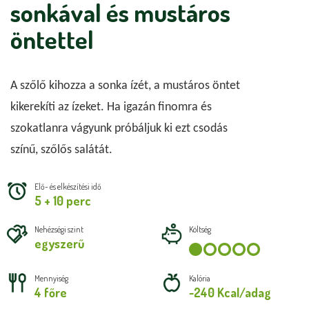
sonkával és mustáros
öntettel
A szőlő kihozza a sonka ízét, a mustáros öntet 
kikerekíti az ízeket. Ha igazán finomra és 
szokatlanra vágyunk próbáljuk ki ezt csodás 
színű, szőlős salátát. 
Elő- és elkészítési idő
5 + 10 perc
Nehézségi szint
Költség
egyszerű
Mennyiség
Kalória
4 főre
~240 Kcal/adag