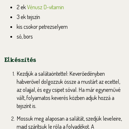
2 ek
Vénusz D-vitamin
3 ek tejszín
kis csokor petrezselyem
só, bors
Elkészítés
Kezdjük a salátaöntettel: Keverőedényben
habverővel dolgozzuk össze a mustárt az ecettel,
az olajjal, és egy csipet sóval. Ha már egyneművé
vált, folyamatos keverés közben adjuk hozzá a
tejszínt is.
Mossuk meg alaposan a salátát, szedjük leveleire,
majd szárítsuk le róla a folyadékot. A