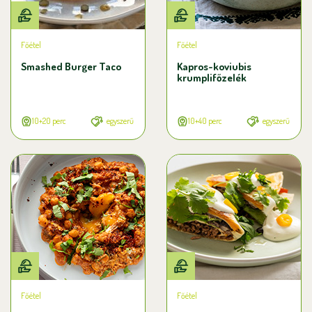
Főétel
Főétel
Smashed Burger Taco
Kapros-koviubis
krumplifőzelék
10+20 perc
egyszerű
10+40 perc
egyszerű
Főétel
Főétel