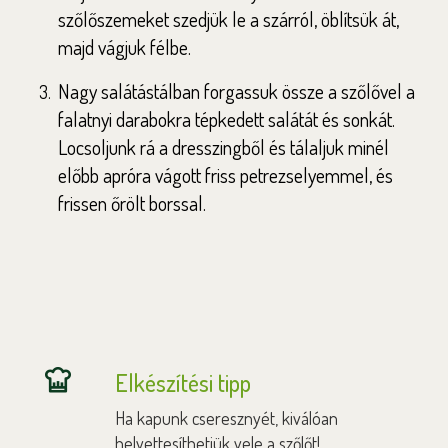
szőlőszemeket szedjük le a szárról, öblítsük át,
majd vágjuk félbe.
Nagy salátástálban forgassuk össze a szőlővel a
falatnyi darabokra tépkedett salátát és sonkát.
Locsoljunk rá a dresszingből és tálaljuk minél
előbb apróra vágott friss petrezselyemmel, és
frissen őrölt borssal.
Elkészítési tipp
Ha kapunk cseresznyét, kiválóan
helyettesíthetjük vele a szőlőt!