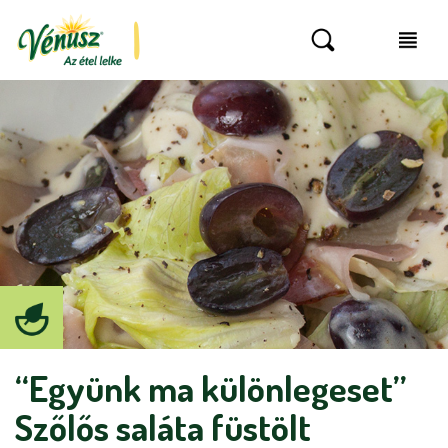
“Együnk ma különlegeset”
Szőlős saláta füstölt