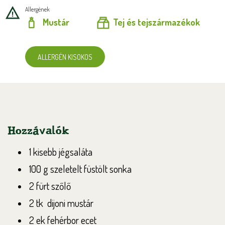
Allergének
Mustár
Tej és tejszármazékok
ALLERGÉN KISOKOS
Hozzávalók
1 kisebb jégsaláta
100 g szeletelt füstölt sonka
2 fürt szőlő
2 tk dijoni mustár
2 ek fehérbor ecet