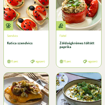
Szendvics
Főétel
Katica szendvics
Zöldségkrémes töltött
paprika
10 perc
egyszerű
70 perc
egyszerű