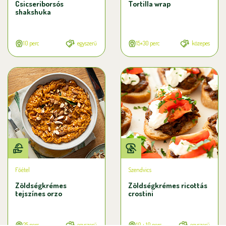
Csicseriborsós
Tortilla wrap
shakshuka
10 perc
egyszerű
15+30 perc
közepes
Főétel
Szendvics
Zöldségkrémes
Zöldségkrémes ricottás
tejszínes orzo
crostini
25 perc
egyszerű
10 + 10 perc
egyszerű