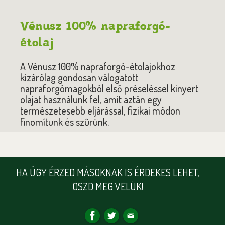
Vénusz 100% napraforgó-
étolaj
A Vénusz 100% napraforgó-étolajokhoz
kizárólag gondosan válogatott
napraforgómagokból első préseléssel kinyert
olajat használunk fel, amit aztán egy
természetesebb eljárással, fizikai módon
finomítunk és szűrünk.
HA ÚGY ÉRZED MÁSOKNAK IS ÉRDEKES LEHET,
OSZD MEG VELÜK!