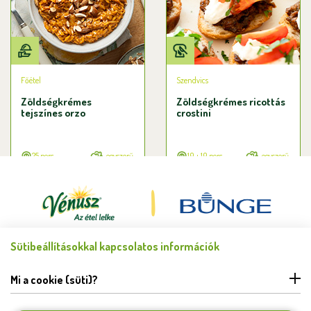
Főétel
Szendvics
Zöldségkrémes
Zöldségkrémes ricottás
tejszínes orzo
crostini
25 perc
egyszerű
10 + 10 perc
egyszerű
Sütibeállításokkal kapcsolatos információk
Minden jog fenntartva © Bunge Zrt. 2026.
FELHASZNÁLÁSI FELTÉTELEK
Mi a cookie (süti)?
ADATKEZELÉSI TÁJÉKOZTATÓ
HIBABEJELENTÉS