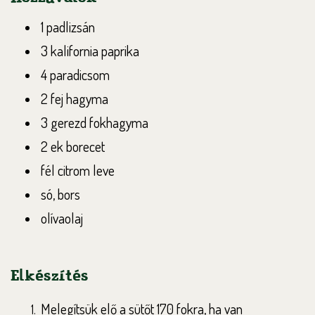
1 padlizsán
3 kalifornia paprika
4 paradicsom
2 fej hagyma
3 gerezd fokhagyma
2 ek borecet
fél citrom leve
só, bors
olívaolaj
Elkészítés
Melegítsük elő a sütőt 170 fokra, ha van