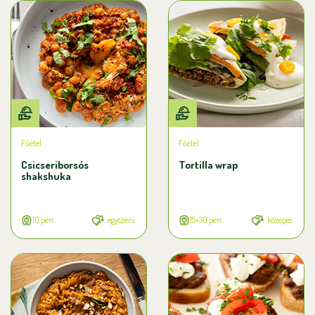
Főétel
Főétel
Csicseriborsós
Tortilla wrap
shakshuka
10 perc
egyszerű
15+30 perc
közepes