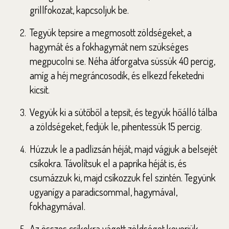
grillfokozat, kapcsoljuk be.
Tegyük tepsire a megmosott zöldségeket, a
hagymát és a fokhagymát nem szükséges
megpucolni se. Néha átforgatva süssük 40 percig,
amíg a héj megráncosodik, és elkezd feketedni
kicsit.
Vegyük ki a sütőből a tepsit, és tegyük hőálló tálba
a zöldségeket, fedjük le, pihentessük 15 percig.
Húzzuk le a padlizsán héját, majd vágjuk a belsejét
csíkokra. Távolítsuk el a paprika héját is, és
csumázzuk ki, majd csíkozzuk fel szintén. Tegyünk
ugyanígy a paradicsommal, hagymával,
fokhagymával.
Az összes csíkokra vágott zöldséget keverjük