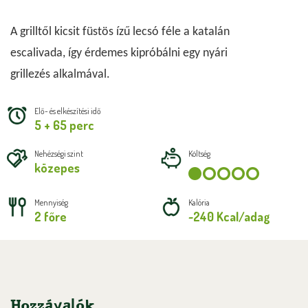
A grilltől kicsit füstös ízű lecsó féle a katalán 
escalivada, így érdemes kipróbálni egy nyári 
grillezés alkalmával.
Elő- és elkészítési idő
5 + 65 perc
Nehézségi szint
Költség
közepes
Mennyiség
Kalória
2 főre
~240 Kcal/adag
Hozzávalók