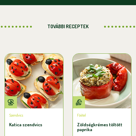
TOVÁBBI RECEPTEK
Szendvics
Főétel
Katica szendvics
Zöldségkrémes töltött
paprika