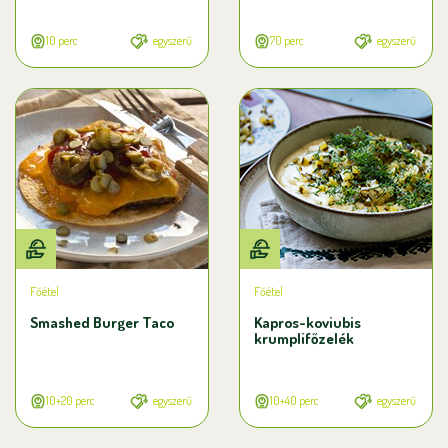
10 perc
egyszerű
70 perc
egyszerű
Főétel
Főétel
Smashed Burger Taco
Kapros-koviubis
krumplifőzelék
10+20 perc
egyszerű
10+40 perc
egyszerű