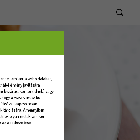
ent el, amikor a weboldalakat,
nálói élmény javítására
sző bezárásakor törlődnek) vagy
eti, hogy a www.venusz.hu
ításával kapcsoltosan.
ók tárolására. Amennyiben
tnek olyan esetek, amikor
k az adatkezeléssel