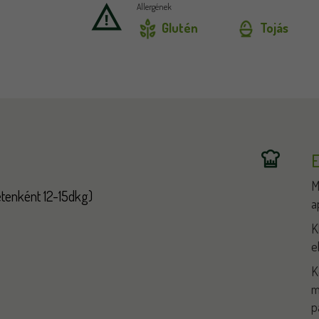
Allergének
Glutén
Tojás
E
M
tenként 12-15dkg)
a
K
e
K
m
p