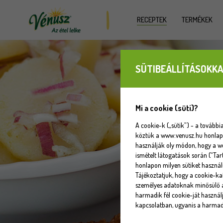
RECEPTEK
TERMÉKEK
SÜTIBEÁLLÍTÁSOKKA
Mi a cookie (süti)?
A cookie-k („sütik”) - a tovább
köztük a www.venusz.hu honlapot
használják oly módon, hogy a w
ismételt látogatások során (“Tar
honlapon milyen sütiket használ
Tájékoztatjuk, hogy a cookie-k
személyes adatoknak minősülő a
harmadik fél cookie-ját használj
kapcsolatban, ugyanis a harmadi