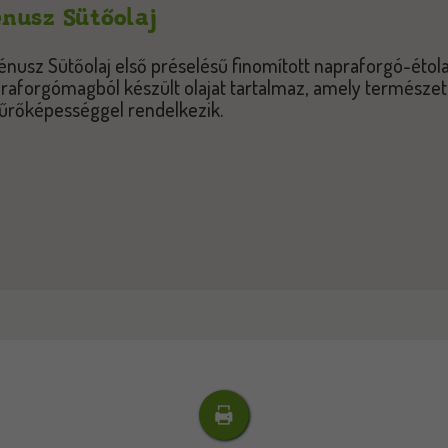
nusz Sütőolaj
énusz Sütőolaj első préselésű finomított napraforgó-étola
raforgómagból készült olajat tartalmaz, amely természe
űrőképességgel rendelkezik.