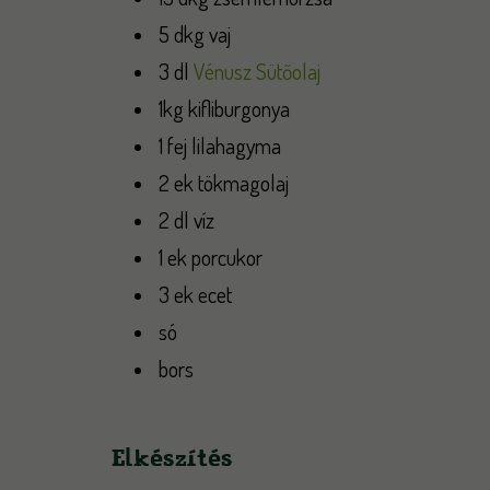
5 dkg vaj
3 dl
Vénusz Sütőolaj
1kg kifliburgonya
1 fej lilahagyma
2 ek tökmagolaj
2 dl víz
1 ek porcukor
3 ek ecet
só
bors
Elkészítés