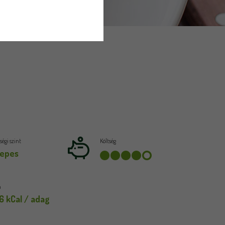
égi szint
Költség
epes
a
6 kCal / adag