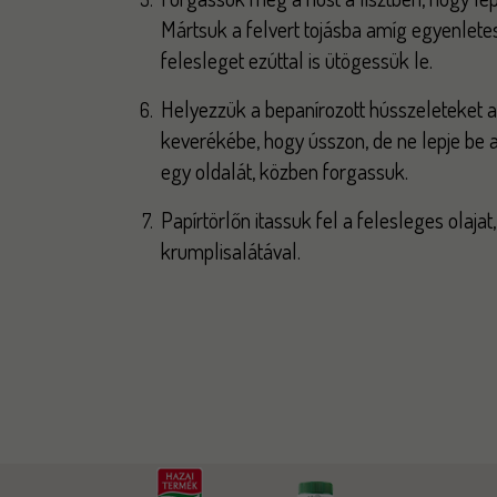
Mártsuk a felvert tojásba amíg egyenlet
felesleget ezúttal is ütögessük le.
Helyezzük a bepanírozott hússzeleteket a f
keverékébe, hogy ússzon, de ne lepje be 
egy oldalát, közben forgassuk.
Papírtörlőn itassuk fel a felesleges olajat,
krumplisalátával.