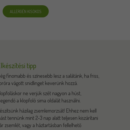
ALLERGÉN KISOKOS
lkészítési tipp
ég finomabb és színesebb lesz a salátánk, ha friss,
próra vágott snidlinget keverünk hozzá.
lopfoláskor ne verjük szét nagyon a húst,
legendő a klopfoló sima oldalát használni.
észítsünk házilag zsemlemorzsát! Ehhez nem kell
ást tennünk mint 2-3 nap alatt teljesen kiszárítani
ár zsemlét, vagy a háztartásban fellelhető