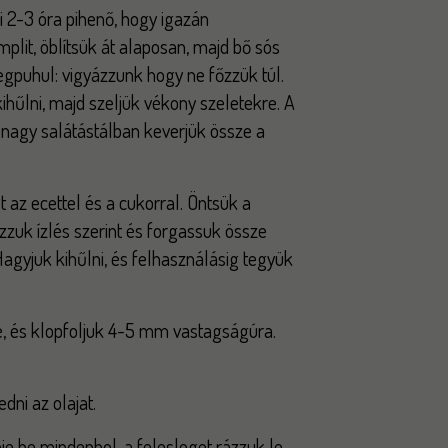
i 2-3 óra pihenő, hogy igazán
plit, öblítsük át alaposan, majd bő sós
egpuhul: vigyázzunk hogy ne főzzük túl.
kihűlni, majd szeljük vékony szeletekre. A
nagy salátástálban keverjük össze a
t az ecettel és a cukorral. Öntsük a
zzuk ízlés szerint és forgassuk össze
Hagyjuk kihűlni, és felhasználásig tegyük
é, és klopfoljuk 4-5 mm vastagságúra.
ni az olajat.
je be mindenhol, a felesleget rázzuk le.