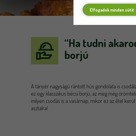
Elfogadok minden sütit
“Ha tudni akaro
borjú
A tányér nagyságú rántott hús gondolata is csodál
ez egy klasszikus bécsi borjú, az meg még örömteli
milyen csodás is a vasárnap, mikor ez az étel kerül
asztalra!