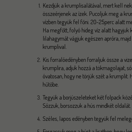
Kezdjük a krumplisalátával, mert kell nek
összeérjenek az ízek. Pucoljuk meg a krum
vízben tegyük fel főni. 20-25perc alatt m
Ha megfőtt, folyó hideg víz alatt hagyjuk 
lilahagymát vágjuk egészen apróra, majd 
krumplival.
Kis forralóedényben forraljuk össze a vize
krumplira, adjuk hozzá a tökmagolajat, só
óvatosan, hogy ne törjük szét a krumplit. 
hűtőbe.
Tegyük a borjúszeleteket két folpack köz
Sózzuk, borsozzuk a hús mindkét oldalát.
Széles, lapos edényben tegyük fel meleged
Forgassuk meg a húst a lisztben, hogy lep