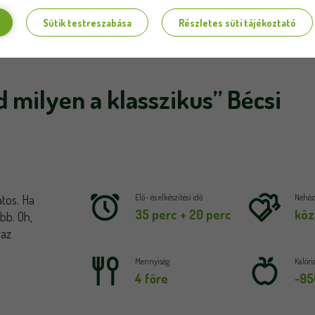
Sütik testreszabása
Részletes süti tájékoztató
d milyen a klasszikus” Bécsi
atos. Ha
Elő- és elkészítési idő
Nehézs
35 perc + 20 perc
köz
bb. Oh,
 az
Mennyiség
Kalóri
4 főre
~95