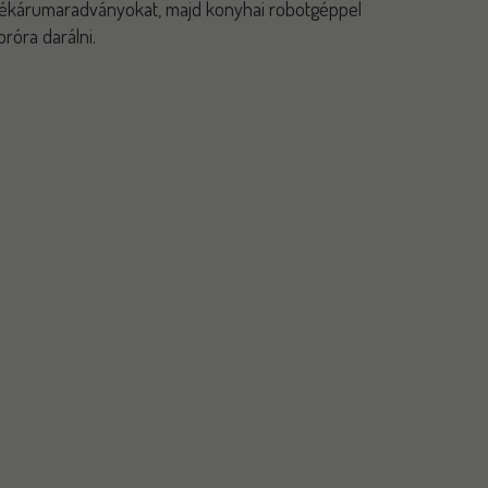
ékárumaradványokat, majd konyhai robotgéppel
próra darálni.