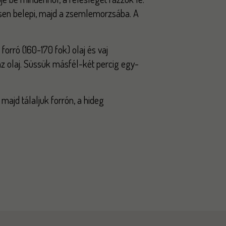
esen belepi, majd a zsemlemorzsába. A
orró (160-170 fok) olaj és vaj
az olaj. Süssük másfél-két percig egy-
 majd tálaljuk forrón, a hideg