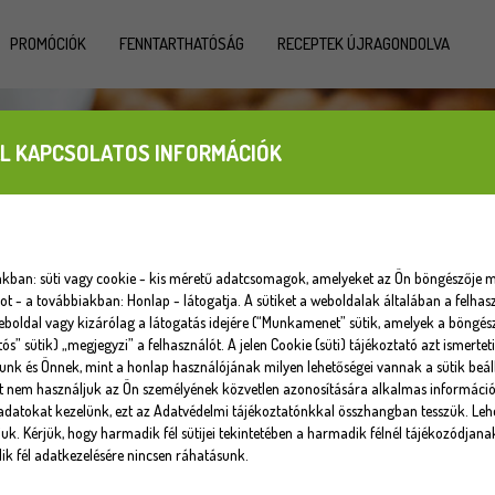
PROMÓCIÓK
FENNTARTHATÓSÁG
RECEPTEK ÚJRAGONDOLVA
L KAPCSOLATOS INFORMÁCIÓK
iakban: süti vagy cookie - kis méretű adatcsomagok, amelyeket az Ön böngészője m
 - a továbbiakban: Honlap - látogatja. A sütiket a weboldalak általában a felhasz
eboldal vagy kizárólag a látogatás idejére (“Munkamenet” sütik, amelyek a böngé
tós” sütik) „megjegyzi” a felhasználót. A jelen Cookie (süti) tájékoztató azt ismert
unk és Önnek, mint a honlap használójának milyen lehetőségei vannak a sütik beáll
at nem használjuk az Ön személyének közvetlen azonosítására alkalmas informáci
datokat kezelünk, ezt az Adatvédelmi tájékoztatónkkal összhangban tesszük. Lehe
uk. Kérjük, hogy harmadik fél sütijei tekintetében a harmadik félnél tájékozódjana
k fél adatkezelésére nincsen ráhatásunk.