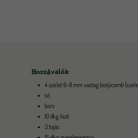
Hozzávalók
4 szelet 6-8 mm vastag borjúcomb (szele
só
bors
10 dkg liszt
3 tojás
15 dkg zsemlemorzsa