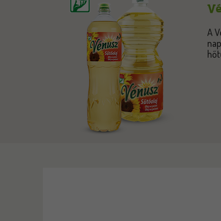
Vé
A V
nap
hőt