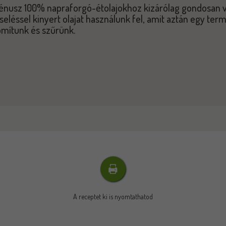
énusz 100% napraforgó-étolajokhoz kizárólag gondosan 
seléssel kinyert olajat használunk fel, amit aztán egy ter
omítunk és szűrünk.
A receptet ki is nyomtathatod