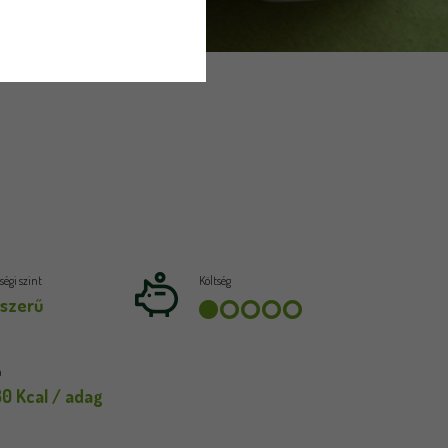
égi szint
Költség
szerű
a
80 Kcal / adag