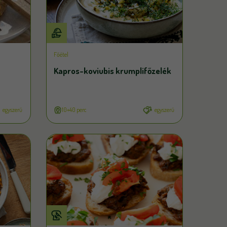
Főétel
Kapros-koviubis krumplifőzelék
egyszerű
10+40 perc
egyszerű