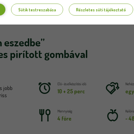
Sütik testreszabása
Részletes süti tájékoztató
n eszedbe”
 pirított gombával
Elő- és elkészítési idő
Nehézs
is jobb
10 + 25 perc
egy
riss
Mennyiség
Kalóri
4 főre
~ 4