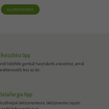
ALLERGÉN KISOKOS
lkészítési tipp
inél többféle gombát használunk a leveshez, annál
arakteresebb lesz az íze.
telallergia tipp
észíthetjük laktózmentesre, laktózmentes tejszín
s tejföl felhasználásával.