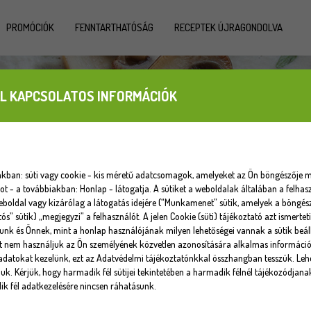
PROMÓCIÓK
FENNTARTHATÓSÁG
RECEPTEK ÚJRAGONDOLVA
L KAPCSOLATOS INFORMÁCIÓK
iakban: süti vagy cookie - kis méretű adatcsomagok, amelyeket az Ön böngészője m
 - a továbbiakban: Honlap - látogatja. A sütiket a weboldalak általában a felhasz
eboldal vagy kizárólag a látogatás idejére (“Munkamenet” sütik, amelyek a böngé
tós” sütik) „megjegyzi” a felhasználót. A jelen Cookie (süti) tájékoztató azt ismert
unk és Önnek, mint a honlap használójának milyen lehetőségei vannak a sütik beáll
at nem használjuk az Ön személyének közvetlen azonosítására alkalmas informáci
datokat kezelünk, ezt az Adatvédelmi tájékoztatónkkal összhangban tesszük. Lehe
uk. Kérjük, hogy harmadik fél sütijei tekintetében a harmadik félnél tájékozódjana
k fél adatkezelésére nincsen ráhatásunk.