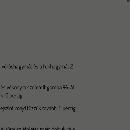
 vöröshagymát és a fokhagymát 2
tt és vékonyra szeletelt gomba ⅔-át.
ük 10 percig.
ejszínt, majd főzzük további 5 percig.
l Vénusz étolajat, majd dobjuk rá a