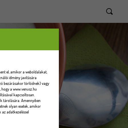
ent el, amikor a weboldalakat,
nálói élmény javítására
sző bezárásakor törlődnek) vagy
eti, hogy a www.venusz.hu
ításával kapcsoltosan.
ók tárolására. Amennyiben
tnek olyan esetek, amikor
k az adatkezeléssel