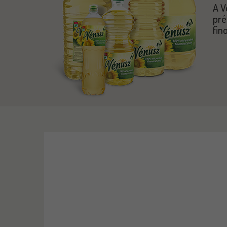
A V
pré
fin