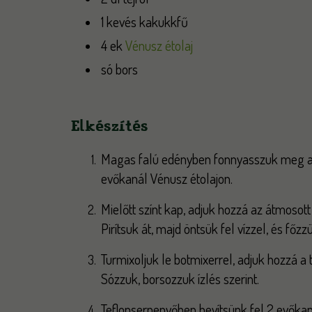
1 kevés kakukkfű
4 ek
Vénusz étolaj
só bors
Elkészítés
Magas falú edényben fonnyasszuk meg a
evőkanál Vénusz étolajon.
Mielőtt színt kap, adjuk hozzá az átmoso
Pirítsuk át, majd öntsük fel vízzel, és főzz
Turmixoljuk le botmixerrel, adjuk hozzá a t
Sózzuk, borsozzuk ízlés szerint.
Teflonserpenyőben hevítsünk fel 2 evőkaná