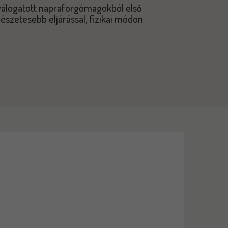
válogatott napraforgómagokból első
mészetesebb eljárással, fizikai módon