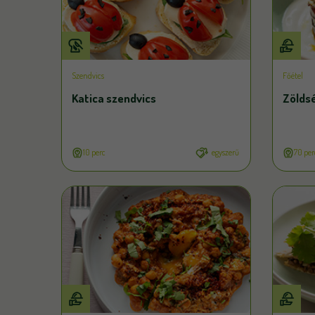
Szendvics
Főétel
Katica szendvics
Zölds
10 perc
egyszerű
70 per