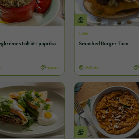
Főétel
égkrémes töltött paprika
Smashed Burger Taco
c
egyszerű
10+20 perc