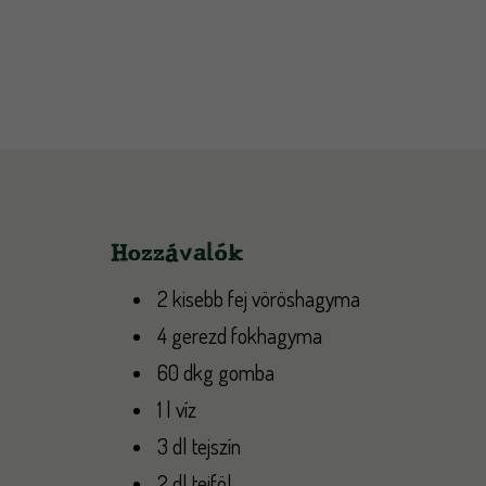
Hozzávalók
2 kisebb fej vöröshagyma
4 gerezd fokhagyma
60 dkg gomba
1 l víz
3 dl tejszín
2 dl tejföl