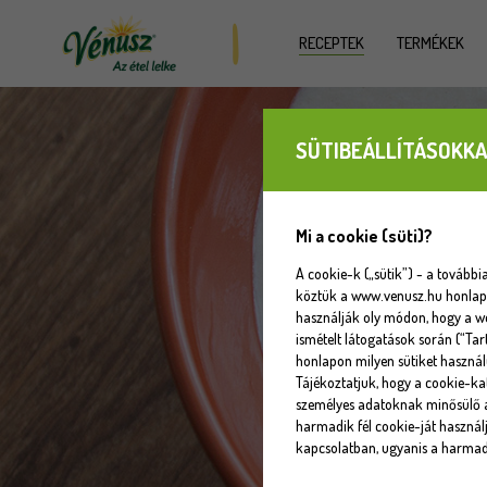
RECEPTEK
TERMÉKEK
SÜTIBEÁLLÍTÁSOKKA
Mi a cookie (süti)?
A cookie-k („sütik”) - a tovább
köztük a www.venusz.hu honlapot
használják oly módon, hogy a w
ismételt látogatások során (“Tar
honlapon milyen sütiket használ
Tájékoztatjuk, hogy a cookie-k
személyes adatoknak minősülő a
harmadik fél cookie-ját használj
kapcsolatban, ugyanis a harmadi