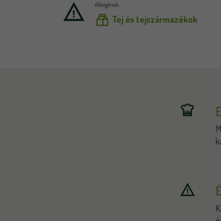
Allergének
Tej és tejszármazékok
E
M
k
É
K
é