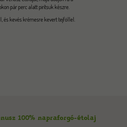
on pár perc alatt pirítsuk készre.
l, és kevés krémesre kevert tejföllel.
nusz 100% napraforgó-étolaj