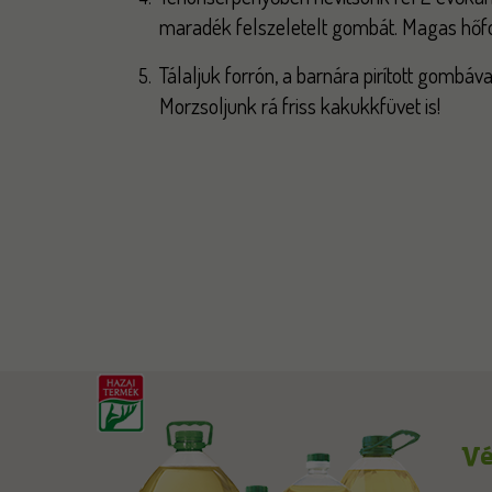
maradék felszeletelt gombát. Magas hőfok
Tálaljuk forrón, a barnára pirított gombáva
Morzsoljunk rá friss kakukkfüvet is!
Vé