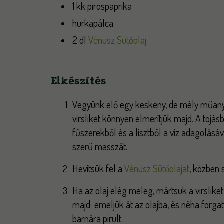
1 kk pirospaprika
hurkapálca
2 dl
Vénusz Sütőolaj
Elkészítés
Vegyünk elő egy keskeny, de mély műany
virsliket könnyen elmerítjük majd. A tojásb
fűszerekből és a lisztből a víz adagolásá
szerű masszát.
Hevítsük fel a
Vénusz Sütőolajat
, közben 
Ha az olaj elég meleg, mártsuk a virslike
majd emeljük át az olajba, és néha forgat
barnára pirult.