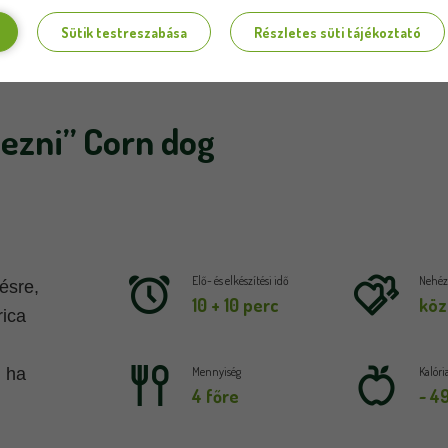
Sütik testreszabása
Részletes süti tájékoztató
mezni” Corn dog
Elő- és elkészítési idő
Nehézs
sre, 
10 + 10 perc
köz
ica 
 ha 
Mennyiség
Kalóri
4 főre
~ 4