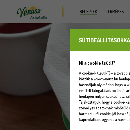
RECEPTEK
TERMÉKEK
SÜTIBEÁLLÍTÁSOKKA
Mi a cookie (süti)?
A cookie-k („sütik”) - a tovább
köztük a www.venusz.hu honlapot
használják oly módon, hogy a w
ismételt látogatások során (“Tar
honlapon milyen sütiket használ
Tájékoztatjuk, hogy a cookie-k
személyes adatoknak minősülő a
harmadik fél cookie-ját használj
kapcsolatban, ugyanis a harmadi