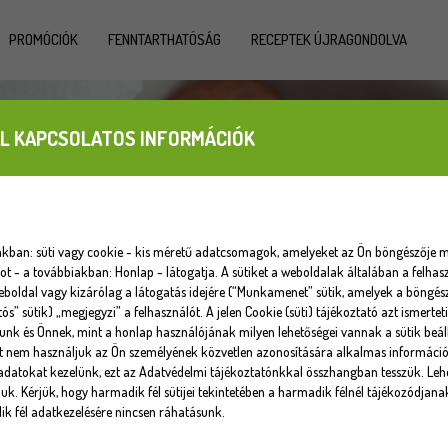
PROMÓCIÓK
FENNTARTHATÓSÁG
RECEPTEK ÚJRAGONDOLVA
L KAPCSOLATOS INFORMÁCIÓK
iakban: süti vagy cookie - kis méretű adatcsomagok, amelyeket az Ön böngészője m
 - a továbbiakban: Honlap - látogatja. A sütiket a weboldalak általában a felhasz
eboldal vagy kizárólag a látogatás idejére (“Munkamenet” sütik, amelyek a böngé
tós” sütik) „megjegyzi” a felhasználót. A jelen Cookie (süti) tájékoztató azt ismert
unk és Önnek, mint a honlap használójának milyen lehetőségei vannak a sütik beáll
at nem használjuk az Ön személyének közvetlen azonosítására alkalmas informáci
datokat kezelünk, ezt az Adatvédelmi tájékoztatónkkal összhangban tesszük. Lehe
uk. Kérjük, hogy harmadik fél sütijei tekintetében a harmadik félnél tájékozódjana
k fél adatkezelésére nincsen ráhatásunk.