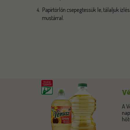
Papírtörlőn csepegtessük le, tálaljuk ízlé
mustárral.
Vé
A V
nap
hőt