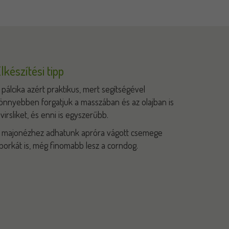
lkészítési tipp
 pálcika azért praktikus, mert segítségével
önnyebben forgatjuk a masszában és az olajban is
 virsliket, és enni is egyszerűbb.
 majonézhez adhatunk apróra vágott csemege
borkát is, még finomabb lesz a corndog.