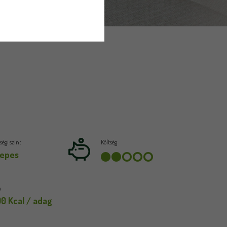
égi szint
Költség
epes
a
90 Kcal / adag