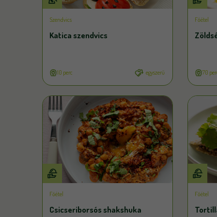
Szendvics
Főétel
Katica szendvics
Zölds
10 perc
egyszerű
70 per
Főétel
Főétel
Csicseriborsós shakshuka
Tortil