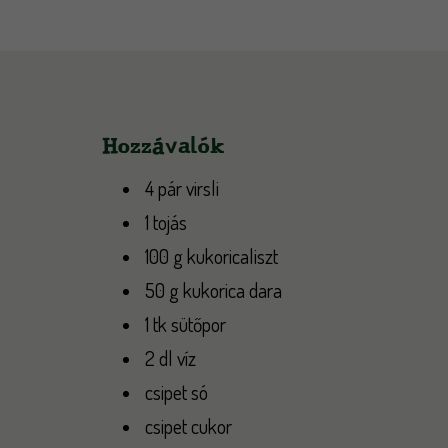
Hozzávalók
4 pár virsli
1 tojás
100 g kukoricaliszt
50 g kukorica dara
1 tk sütőpor
2 dl víz
csipet só
csipet cukor