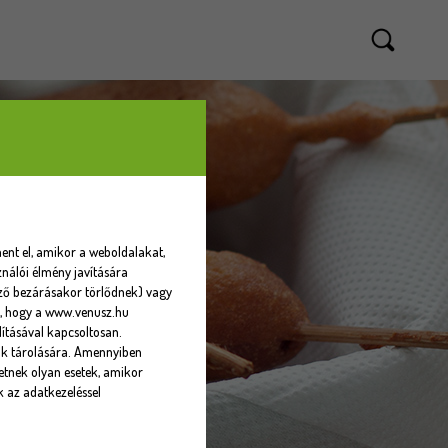
ent el, amikor a weboldalakat,
nálói élmény javítására
sző bezárásakor törlődnek) vagy
eti, hogy a www.venusz.hu
ításával kapcsoltosan.
ók tárolására. Amennyiben
tnek olyan esetek, amikor
k az adatkezeléssel