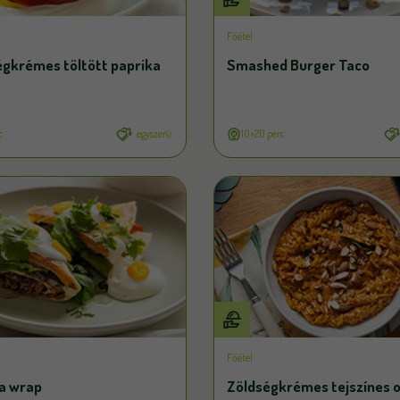
Főétel
égkrémes töltött paprika
Smashed Burger Taco
c
egyszerű
10+20 perc
Főétel
la wrap
Zöldségkrémes tejszínes 