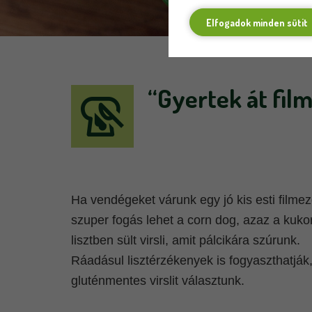
Elfogadok minden sütit
“Gyertek át fil
Ha vendégeket várunk egy jó kis esti filmezé
szuper fogás lehet a corn dog, azaz a kukor
lisztben sült virsli, amit pálcikára szúrunk. 
Ráadásul lisztérzékenyek is fogyaszthatják,
gluténmentes virslit választunk.