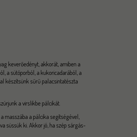
ag keverőedényt, akkorát, amiben a
ól, a sütőporból, a kukoricadarából, a
val készítsünk sűrű palacsintatészta
szúrjunk a virslikbe pálcikát.
t a masszába a pálcika segítségével,
va süssük ki. Akkor jó, ha szép sárgás-