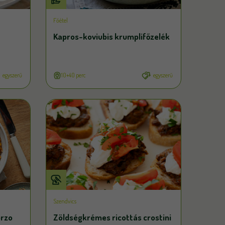
Főétel
Kapros-koviubis krumplifőzelék
egyszerű
10+40 perc
egyszerű
Szendvics
orzo
Zöldségkrémes ricottás crostini