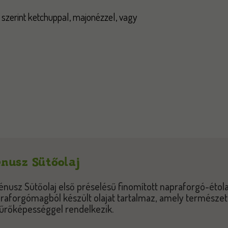
s szerint ketchuppal, majonézzel, vagy
nusz Sütőolaj
énusz Sütőolaj első préselésű finomított napraforgó-étola
raforgómagból készült olajat tartalmaz, amely természe
űrőképességgel rendelkezik.