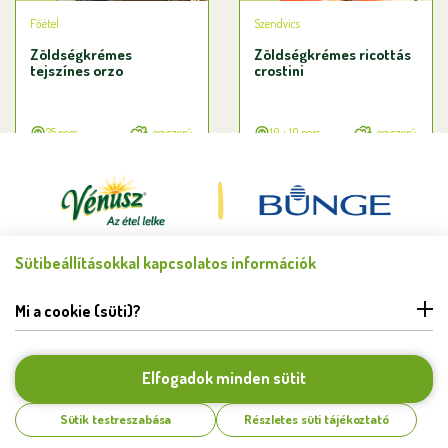
Főétel
Szendvics
Zöldségkrémes
Zöldségkrémes ricottás
tejszínes orzo
crostini
25 perc
egyszerű
10 + 10 perc
egyszerű
Sütibeállításokkal kapcsolatos információk
Minden jog fenntartva © Bunge Zrt. 2026.
FELHASZNÁLÁSI FELTÉTELEK
Mi a cookie (süti)?
ADATKEZELÉSI TÁJÉKOZTATÓ
HIBABEJELENTÉS
COOKIE BEÁLLÍTÁSOK
Elfogadok minden sütit
KAPCSOLAT
Sütik testreszabása
Részletes süti tájékoztató