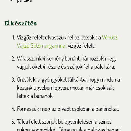
Elkészítés
Vízgőz felett o
lvasszuk fel az étcsokit a
Vénusz
Vajízű Sütőmargarinnal
vízgőz felett.
Válasszunk 4 kemény banánt, hámozzuk meg,
vágjuk őket 4 részre és szúrjuk fel a pálcikára.
Öntsük ki a gyöngyöket tálkákba, hogy minden a
kezünk ügyében legyen, miután már csokisak
lettek a banánok.
Forgassuk meg az olvadt csokiban a banánokat.
Tálca felett szórjuk be egyenletesen a színes
cukorgyöngyökkel. Támasszuk a pálcikás banánt