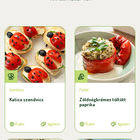
Szendvics
Főétel
Katica szendvics
Zöldségkrémes töltött
paprika
10 perc
egyszerű
70 perc
egyszerű