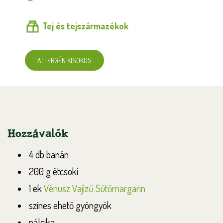
Tej és tejszármazékok
ALLERGÉN KISOKOS
Hozzávalók
4 db banán
200 g étcsoki
1 ek
Vénusz Vajízű Sütőmargarin
színes ehető gyöngyök
pálcika