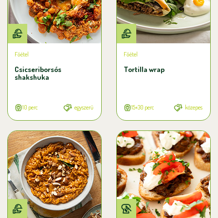
Főétel
Főétel
Csicseriborsós
Tortilla wrap
shakshuka
10 perc
egyszerű
15+30 perc
közepes