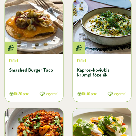
Főétel
Főétel
Smashed Burger Taco
Kapros-koviubis
krumplifőzelék
10+20 perc
egyszerű
10+40 perc
egyszerű