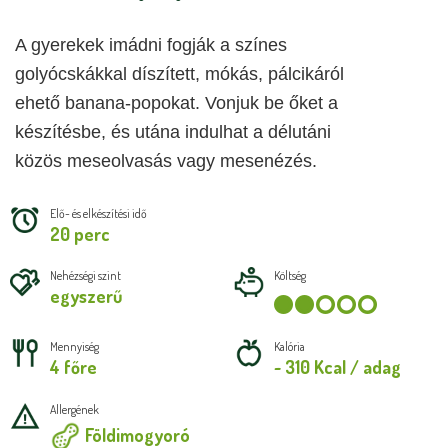
A gyerekek imádni fogják a színes 
golyócskákkal díszített, mókás, pálcikáról 
ehető banana-popokat. Vonjuk be őket a 
készítésbe, és utána indulhat a délutáni 
közös meseolvasás vagy mesenézés.
Elő- és elkészítési idő
20 perc
Nehézségi szint
Költség
egyszerű
Mennyiség
Kalória
4 főre
~ 310 Kcal / adag
Allergének
Földimogyoró