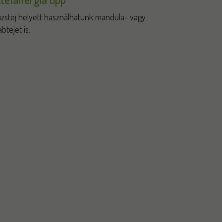
izstej helyett használhatunk mandula- vagy
abtejet is.