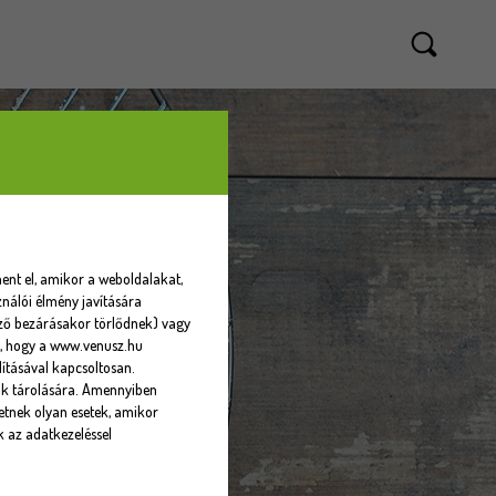
ent el, amikor a weboldalakat,
nálói élmény javítására
sző bezárásakor törlődnek) vagy
eti, hogy a www.venusz.hu
ításával kapcsoltosan.
ók tárolására. Amennyiben
tnek olyan esetek, amikor
k az adatkezeléssel