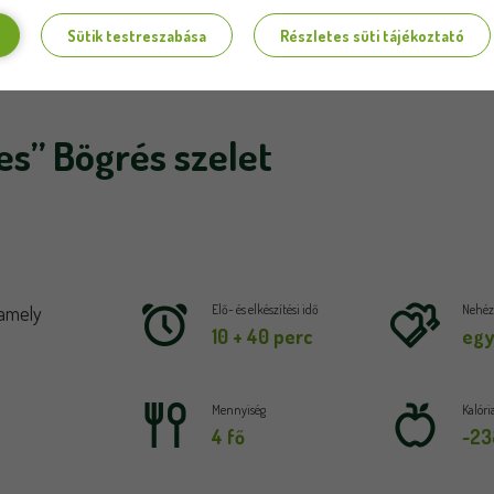
Sütik testreszabása
Részletes süti tájékoztató
s” Bögrés szelet
 amely
Elő- és elkészítési idő
Nehézs
10 + 40 perc
egy
Mennyiség
Kalóri
4 fő
~23