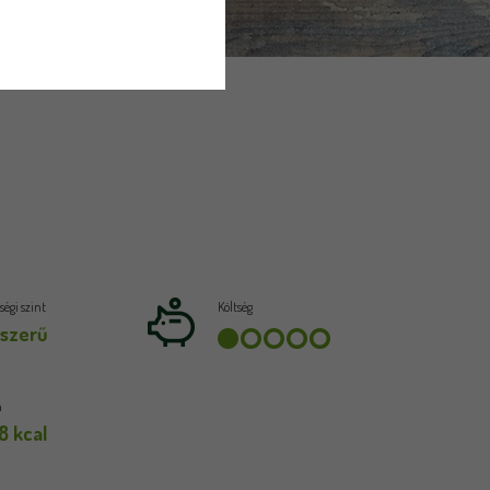
égi szint
Költség
szerű
a
8 kcal