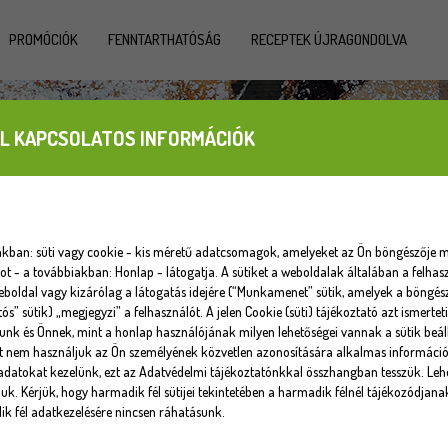
PROMÓCIÓK
FENNTARTHATÓSÁG
RECEPTEK ÚJRAGONDOLVA
L KAPCSOLATOS INFORMÁCIÓK
iakban: süti vagy cookie - kis méretű adatcsomagok, amelyeket az Ön böngészője m
 - a továbbiakban: Honlap - látogatja. A sütiket a weboldalak általában a felhasz
eboldal vagy kizárólag a látogatás idejére (“Munkamenet” sütik, amelyek a böngé
tós” sütik) „megjegyzi” a felhasználót. A jelen Cookie (süti) tájékoztató azt ismert
unk és Önnek, mint a honlap használójának milyen lehetőségei vannak a sütik beáll
at nem használjuk az Ön személyének közvetlen azonosítására alkalmas informáci
datokat kezelünk, ezt az Adatvédelmi tájékoztatónkkal összhangban tesszük. Lehe
uk. Kérjük, hogy harmadik fél sütijei tekintetében a harmadik félnél tájékozódjana
k fél adatkezelésére nincsen ráhatásunk.