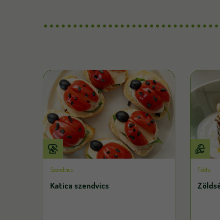
Szendvics
Főétel
Katica szendvics
Zölds