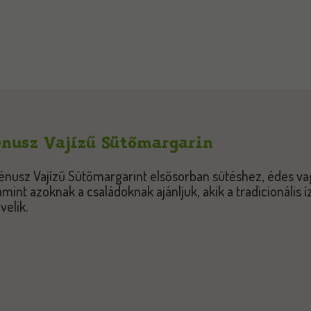
nusz Vajízű Sütőmargarin
énusz Vajízű Sütőmargarint elsősorban sütéshez, édes v
amint azoknak a családoknak ajánljuk, akik a tradicionális
velik.