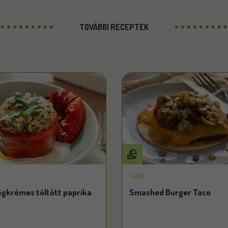
TOVÁBBI RECEPTEK
Főétel
égkrémes töltött paprika
Smashed Burger Taco