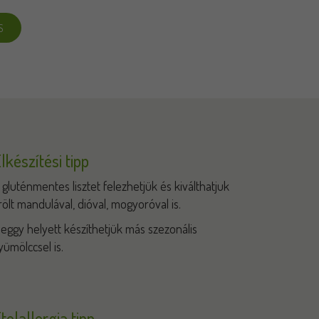
S
lkészítési tipp
 gluténmentes lisztet felezhetjük és kiválthatjuk
rölt mandulával, dióval, mogyoróval is.
eggy helyett készíthetjük más szezonális
yümölccsel is.
telallergia tipp