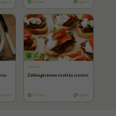
egyszerű
10+40 perc
egyszerű
Szendvics
orzo
Zöldségkrémes ricottás crostini
egyszerű
10 + 10 perc
egyszerű