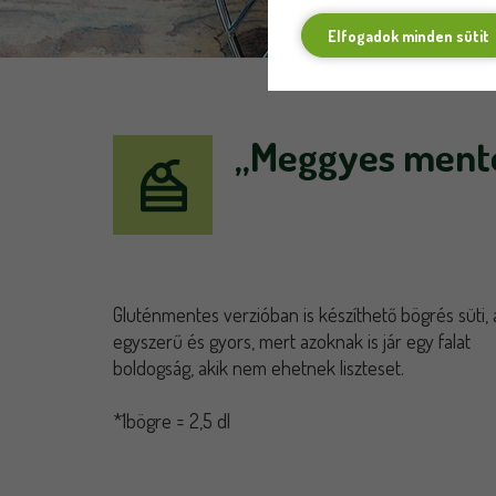
Elfogadok minden sütit
„Meggyes mente
Gluténmentes verzióban is készíthető bögrés süti,
egyszerű és gyors, mert azoknak is jár egy falat
boldogság, akik nem ehetnek liszteset.
*1bögre = 2,5 dl