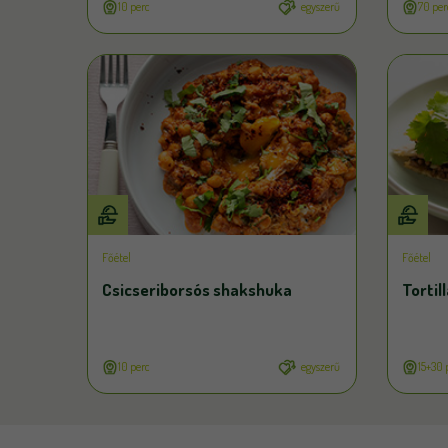
10 perc
egyszerű
70 per
Főétel
Főétel
Csicseriborsós shakshuka
Tortil
10 perc
egyszerű
15+30 