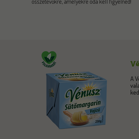
összetevőkre, amelyekre oda kell figyelned!
Vé
A V
val
ked