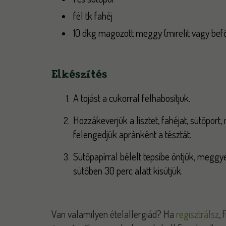
fél tk fahéj
10 dkg magozott meggy (mirelit vagy befő
Elkészítés
A tojást a cukorral felhabosítjuk.
Hozzákeverjük a lisztet, fahéjat, sütőport, 
felengedjük apránként a tésztát.
Sütőpapírral bélelt tepsibe öntjük, meggy
sütőben 30 perc alatt kisütjük.
Van valamilyen ételallergiád? Ha
regisztrálsz
,