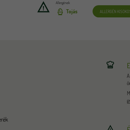
Allergének
Tojás
ALLERGÉN KISOKO
E
A
ő
M
g
erék
É