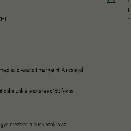
R
z
tt)
majd az olvasztott margarint. A rizstejjel
et dobálunk a tésztára és 180 fokos
 figyelmeztetni tudunk azokra az