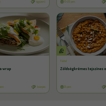
c
egyszerű
10+20 perc
Főétel
la wrap
Zöldségkrémes tejszínes 
perc
közepes
25 perc