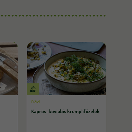
Főétel
Kapros-koviubis krumplifőzelék