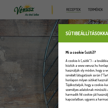
RECEPTEK
TERMÉKEK
SÜTIBEÁLLÍTÁSOKKA
Mi a cookie (süti)?
A cookie-k („sütik”) - a tovább
köztük a www.venusz.hu honlapot
használják oly módon, hogy a w
ismételt látogatások során (“Tar
honlapon milyen sütiket használ
Tájékoztatjuk, hogy a cookie-k
személyes adatoknak minősülő a
harmadik fél cookie-ját használj
kapcsolatban, ugyanis a harmadi