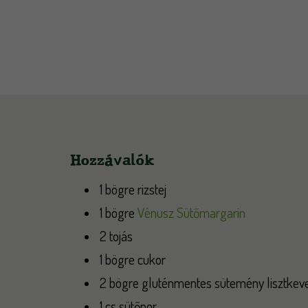
Hozzávalók
1 bögre rizstej
1 bögre
Vénusz Sütőmargarin
2 tojás
1 bögre cukor
2 bögre gluténmentes sütemény lisztkev
1 cs sütőpor