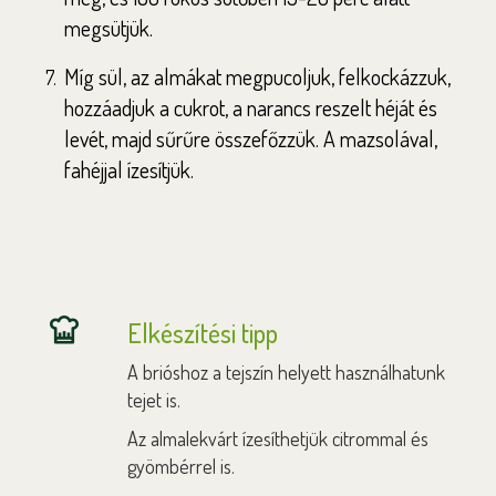
megsütjük.
Míg sül, az almákat megpucoljuk, felkockázzuk,
hozzáadjuk a cukrot, a narancs reszelt héját és
levét, majd sűrűre összefőzzük. A mazsolával,
fahéjjal ízesítjük.
Elkészítési tipp
A brióshoz a tejszín helyett használhatunk
tejet is.
Az almalekvárt ízesíthetjük citrommal és
gyömbérrel is.