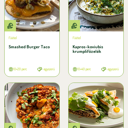
Főétel
Főétel
Smashed Burger Taco
Kapros-koviubis
krumplifőzelék
10+20 perc
egyszerű
10+40 perc
egyszerű