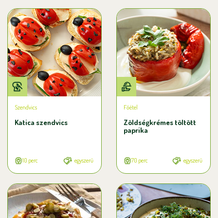
Szendvics
Főétel
Katica szendvics
Zöldségkrémes töltött
paprika
10 perc
egyszerű
70 perc
egyszerű