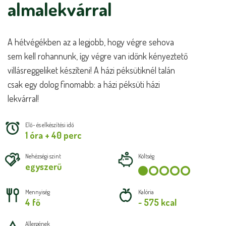
almalekvárral
A hétvégékben az a legjobb, hogy végre sehova
sem kell rohannunk, így végre van időnk kényeztető
villásreggeliket készíteni! A házi péksütiknél talán
csak egy dolog finomabb: a házi péksüti házi
lekvárral!
Elő- és elkészítési idő
1 óra + 40 perc
Nehézségi szint
Költség
egyszerű
Mennyiség
Kalória
4 fő
~ 575 kcal
Allergének