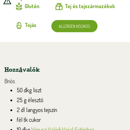
Glutén
Tej és tejszármazékok
Tojás
ALLERGÉN KISOKOS
Hozzávalók
Briós
50 dkg liszt
25 g élesztő
2 dl langyos tejszín
fél tk cukor
10 dkg
Vénusz Valódi Vajjal Sütéshez