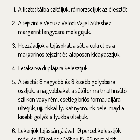
A lisztet tálba szitáljuk, rámorzsoljuk az élesztőt.
A tejszínt a Vénusz Valódi Vajjal Sütéshez
margarint langyosra melegítjük.
Hozzáadjuk a tojásokat, a sót, a cukrot és a
margarinos tejszínt és alaposan kidagasztjuk.
Letakarva duplájára kelesztjük.
A tésztát 8 nagyobb és 8 kisebb golyóbisra
osztjuk, a nagyobbakat a sütőforma (muffinsütő
szilikon vagy fém, esetleg briós forma) aljára
ültetjük, ujjunkkal lyukat nyomunk bele, majd a
kisebb golyót a lyukba ültetjük.
Lekenjük tojássárgájával, 10 percet kelesztjük
még, és 180 fokos sütőben 15-20 perc alatt