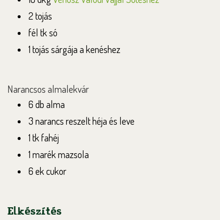
2 tojás
fél tk só
1 tojás sárgája a kenéshez
Narancsos almalekvár
6 db alma
3 narancs reszelt héja és leve
1 tk fahéj
1 marék mazsola
6 ek cukor
Elkészítés