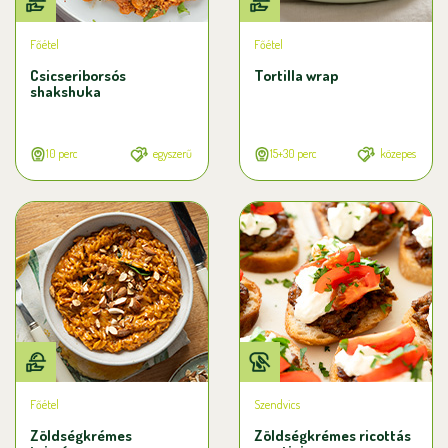
Főétel
Főétel
Csicseriborsós
Tortilla wrap
shakshuka
10 perc
egyszerű
15+30 perc
közepes
Főétel
Szendvics
Zöldségkrémes
Zöldségkrémes ricottás