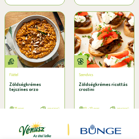
Főétel
Szendvics
Zöldségkrémes
Zöldségkrémes ricottás
tejszínes orzo
crostini
25 perc
egyszerű
10 + 10 perc
egyszerű