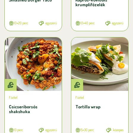
krumplifőzelék
10+20 perc
egyszerű
10+40 perc
egyszerű
Főétel
Főétel
Csicseriborsós
Tortilla wrap
shakshuka
10 perc
egyszerű
15+30 perc
közepes