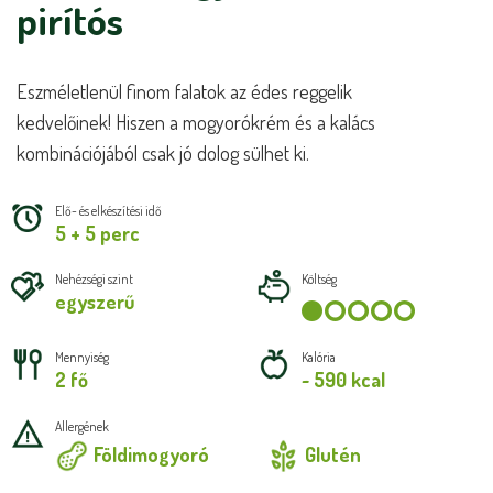
pirítós
Eszméletlenül finom falatok az édes reggelik
kedvelőinek! Hiszen a mogyorókrém és a kalács
kombinációjából csak jó dolog sülhet ki.
Elő- és elkészítési idő
5 + 5 perc
Nehézségi szint
Költség
egyszerű
Mennyiség
Kalória
2 fő
~ 590 kcal
Allergének
Földimogyoró
Glutén