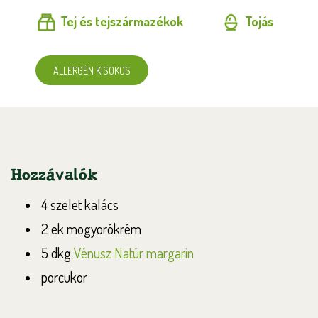
Tej és tejszármazékok
Tojás
ALLERGÉN KISOKOS
Hozzávalók
4 szelet kalács
2 ek mogyorókrém
5 dkg
Vénusz Natúr margarin
porcukor