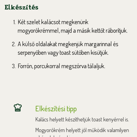
Elkészítés
Két szelet kalácsot megkenünk
mogyorókrémmel, majd a másik kettőt ráborítjuk.
A külső oldalakat megkenjük margarinnal és
serpenyőben vagy toast sütőben kisütjük.
Forrón, porcukorral megszórva tálaljuk.
Elkészítési tipp
Kalács helyett készíthetjük toast kenyérrel is.
Mogyorókrém helyett jól működik valamilyen