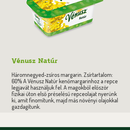
Vénusz Natúr
Háromnegyed-zsíros margarin. Zsírtartalom:
60% A Vénusz Natúr kenőmargarinhoz a repce
legjavát használjuk fel. A magokból először
fizikai úton első préselésű repceolajat nyerünk
ki, amit finomítunk, majd más növényi olajokkal
gazdagítunk.