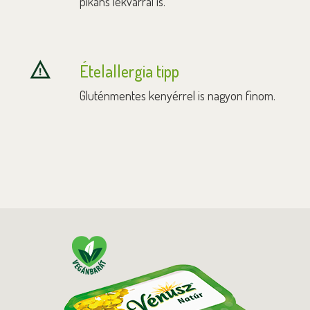
pikáns lekvárral is.
Ételallergia tipp
Gluténmentes kenyérrel is nagyon finom.