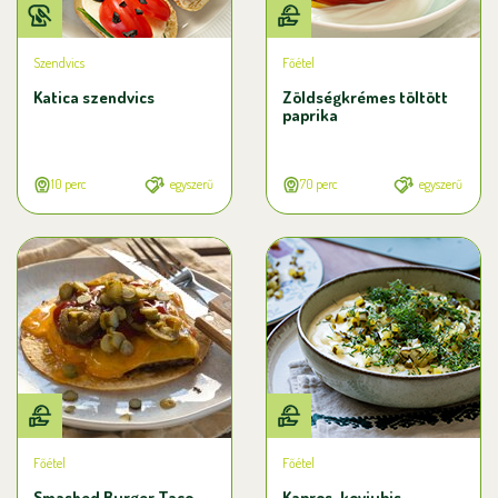
Szendvics
Főétel
Katica szendvics
Zöldségkrémes töltött
paprika
10 perc
egyszerű
70 perc
egyszerű
Főétel
Főétel
Smashed Burger Taco
Kapros-koviubis