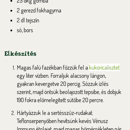
25 dkg gomba
2 gerezd fokhagyma
2 dl tejszín
só, bors
Elkészítés
Magas falú fazékban főzzük fel a
kukoricalisztet
egy liter vízben. Forraljuk alacsony lángon,
gyakran kevergetve 20 percig. Sózzuk ízlés
szerint, majd öntsük beolajozott tepsibe, és dobjuk
190 fokra előmelegített sütőbe 20 percre.
Hártyázzuk le a sertésszűz-rudakat.
Teflonserpenyőben hevítsünk kevés Vénusz
Immuno étolajat, majd magas hőmérsékleten pár