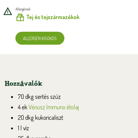
Allergének
Tej és tejszármazékok
ALLERGÉN KISOKOS
Hozzávalók
70 dkg sertés szűz
4 ek
Vénusz Immuno étolaj
20 dkg kukoricaliszt
1 l víz