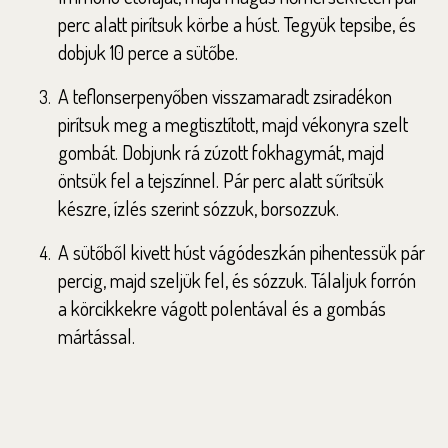
perc alatt pirítsuk körbe a húst. Tegyük tepsibe, és
dobjuk 10 perce a sütőbe.
A teflonserpenyőben visszamaradt zsiradékon
pirítsuk meg a megtisztított, majd vékonyra szelt
gombát. Dobjunk rá zúzott fokhagymát, majd
öntsük fel a tejszínnel. Pár perc alatt sűrítsük
készre, ízlés szerint sózzuk, borsozzuk.
A sütőből kivett húst vágódeszkán pihentessük pár
percig, majd szeljük fel, és sózzuk. Tálaljuk forrón
a körcikkekre vágott polentával és a gombás
mártással.