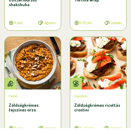
shakshuka
10 perc
egyszerű
15+30 perc
közepes
Főétel
Szendvics
Zöldségkrémes
Zöldségkrémes ricottás
tejszínes orzo
crostini
25 perc
egyszerű
10 + 10 perc
egyszerű