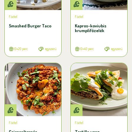
Főétel
Főétel
Smashed Burger Taco
Kapros-koviubis
krumplifőzelék
10+20 perc
egyszerű
10+40 perc
egyszerű
Főétel
Főétel
Csicseriborsós
Tortilla wrap