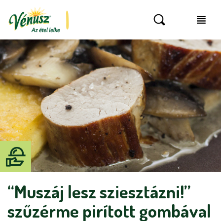
“Muszáj lesz sziesztázni!”
szűzérme pirított gombával