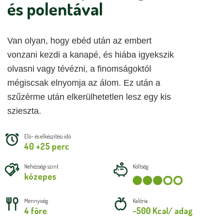
és polentával
Van olyan, hogy ebéd után az embert 
vonzani kezdi a kanapé, és hiába igyekszik 
olvasni vagy tévézni, a finomságoktól 
mégiscsak elnyomja az álom. Ez után a 
szűzérme után elkerülhetetlen lesz egy kis 
szieszta.
Elő- és elkészítési idő
40 +25 perc
Nehézségi szint
Költség
közepes
Mennyiség
Kalória
4 főre
~500 Kcal/ adag