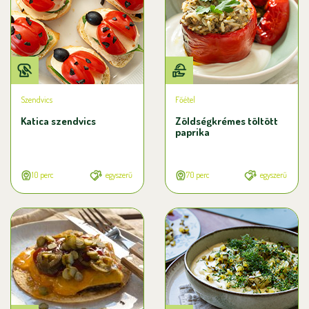
Szendvics
Főétel
Katica szendvics
Zöldségkrémes töltött
paprika
10 perc
egyszerű
70 perc
egyszerű