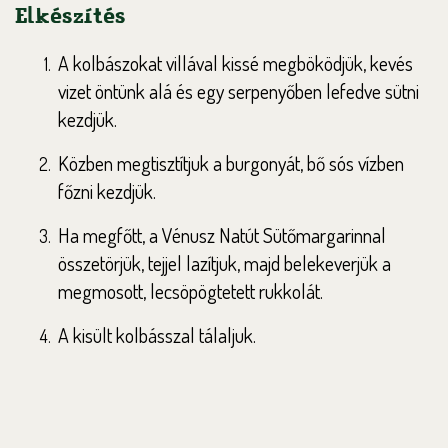
Elkészítés
A kolbászokat villával kissé megböködjük, kevés
vizet öntünk alá és egy serpenyőben lefedve sütni
kezdjük.
Közben megtisztítjuk a burgonyát, bő sós vízben
főzni kezdjük.
Ha megfőtt, a Vénusz Natút Sütőmargarinnal
összetörjük, tejjel lazítjuk, majd belekeverjük a
megmosott, lecsöpögtetett rukkolát.
A kisült kolbásszal tálaljuk.