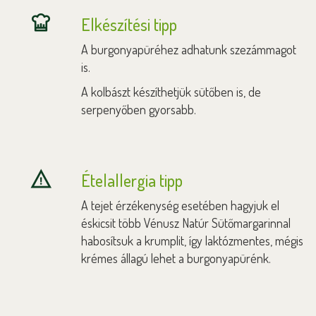
Elkészítési tipp
A burgonyapüréhez adhatunk szezámmagot
is.
A kolbászt készíthetjük sütőben is, de
serpenyőben gyorsabb.
Ételallergia tipp
A tejet érzékenység esetében hagyjuk el
éskicsit több Vénusz Natúr Sütőmargarinnal
habosítsuk a krumplit, így laktózmentes, mégis
krémes állagú lehet a burgonyapürénk.