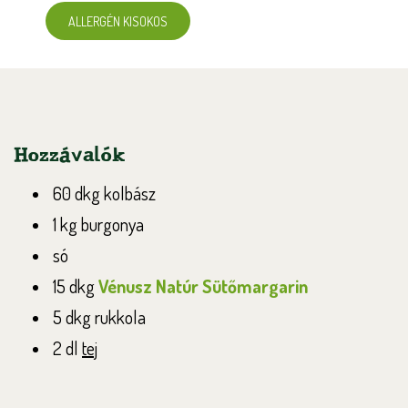
ALLERGÉN KISOKOS
Hozzávalók
60 dkg kolbász
1 kg burgonya
só
15 dkg
Vénusz Natúr Sütőmargarin
5 dkg rukkola
2 dl
tej