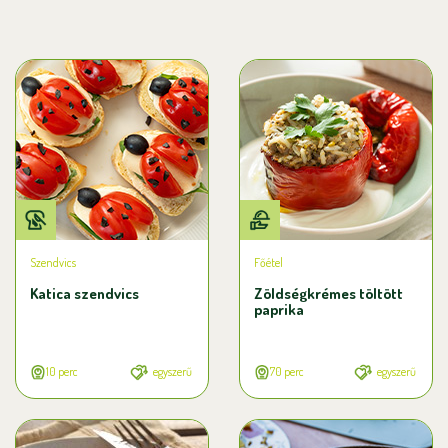
Szendvics
Főétel
Katica szendvics
Zöldségkrémes töltött
paprika
10 perc
egyszerű
70 perc
egyszerű