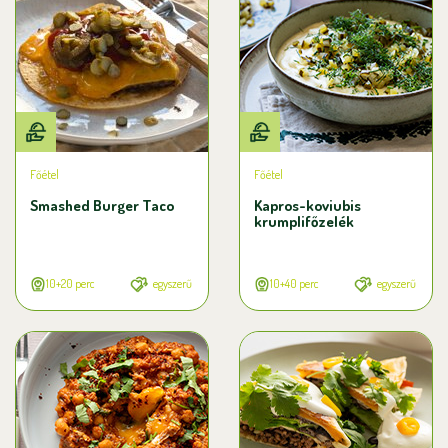
Főétel
Főétel
Smashed Burger Taco
Kapros-koviubis
krumplifőzelék
10+20 perc
egyszerű
10+40 perc
egyszerű