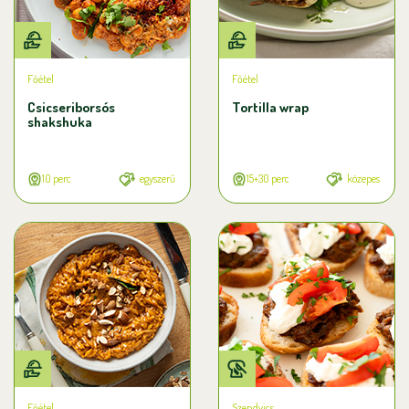
Főétel
Főétel
Csicseriborsós
Tortilla wrap
shakshuka
10 perc
egyszerű
15+30 perc
közepes
Főétel
Szendvics