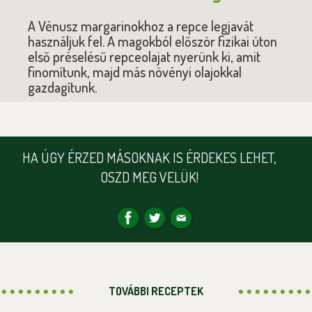
A Vénusz margarinokhoz a repce legjavát
használjuk fel. A magokból először fizikai úton
első préselésű repceolajat nyerünk ki, amit
finomítunk, majd más növényi olajokkal
gazdagítunk.
HA ÚGY ÉRZED MÁSOKNAK IS ÉRDEKES LEHET,
OSZD MEG VELÜK!
TOVÁBBI RECEPTEK