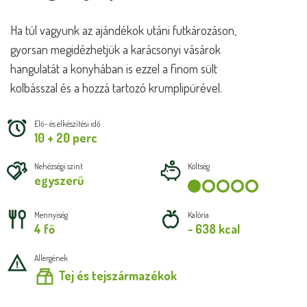
Ha túl vagyunk az ajándékok utáni futkározáson,
gyorsan megidézhetjük a karácsonyi vásárok
hangulatát a konyhában is ezzel a finom sült
kolbásszal és a hozzá tartozó krumplipürével.
Elő- és elkészítési idő
10 + 20 perc
Nehézségi szint
Költség
egyszerű
Mennyiség
Kalória
4 fő
~ 638 kcal
Allergének
Tej és tejszármazékok