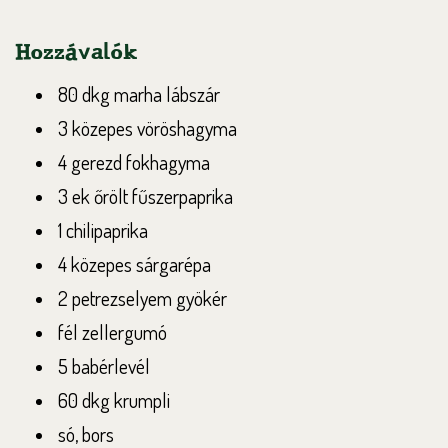
Hozzávalók
80 dkg marha lábszár
3 közepes vöröshagyma
4 gerezd fokhagyma
3 ek őrölt fűszerpaprika
1 chilipaprika
4 közepes sárgarépa
2 petrezselyem gyökér
fél zellergumó
5 babérlevél
60 dkg krumpli
só, bors