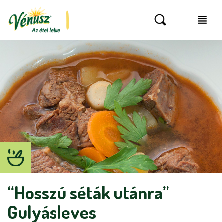
“Hosszú séták utánra”
Gulyásleves