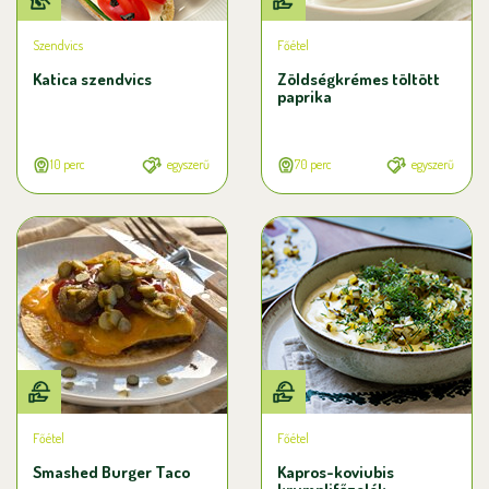
Szendvics
Főétel
Katica szendvics
Zöldségkrémes töltött
paprika
10 perc
egyszerű
70 perc
egyszerű
Főétel
Főétel
Smashed Burger Taco
Kapros-koviubis