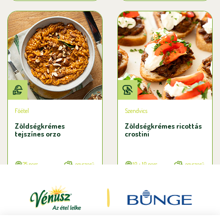
Főétel
Szendvics
Zöldségkrémes
Zöldségkrémes ricottás
tejszínes orzo
crostini
25 perc
egyszerű
10 + 10 perc
egyszerű