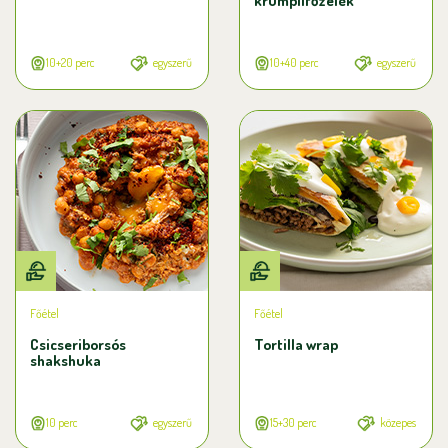
krumplifőzelék
10+20 perc
egyszerű
10+40 perc
egyszerű
Főétel
Főétel
Csicseriborsós
Tortilla wrap
shakshuka
10 perc
egyszerű
15+30 perc
közepes