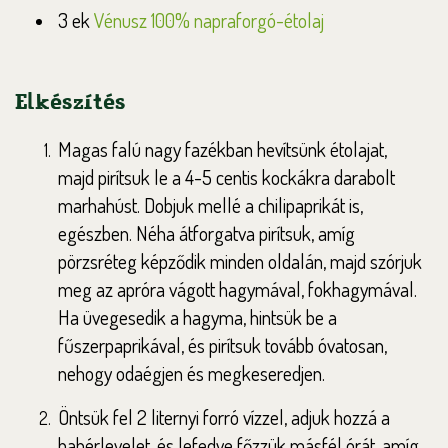
3 ek
Vénusz 100% napraforgó-étolaj
Elkészítés
Magas falú nagy fazékban hevítsünk étolajat,
majd pirítsuk le a 4-5 centis kockákra darabolt
marhahúst. Dobjuk mellé a chilipaprikát is,
egészben. Néha átforgatva pirítsuk, amíg
pörzsréteg képződik minden oldalán, majd szórjuk
meg az apróra vágott hagymával, fokhagymával.
Ha üvegesedik a hagyma, hintsük be a
fűszerpaprikával, és pirítsuk tovább óvatosan,
nehogy odaégjen és megkeseredjen.
Öntsük fel 2 liternyi forró vízzel, adjuk hozzá a
babérlevelet, és lefedve főzzük másfél órát, amíg