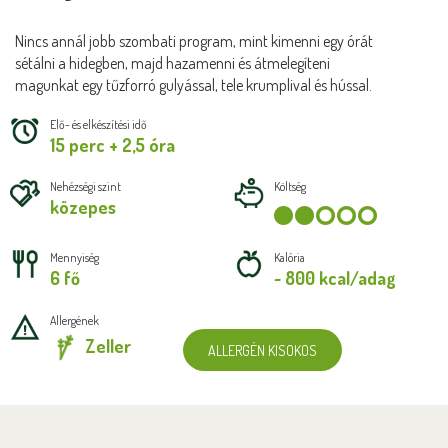
Nincs annál jobb szombati program, mint kimenni egy órát
sétálni a hidegben, majd hazamenni és átmelegíteni
magunkat egy tűzforró gulyással, tele krumplival és hússal.
Elő- és elkészítési idő
15 perc + 2,5 óra
Nehézségi szint
Költség
közepes
Mennyiség
Kalória
6 fő
~ 800 kcal/adag
Allergének
Zeller
ALLERGÉN KISOKOS