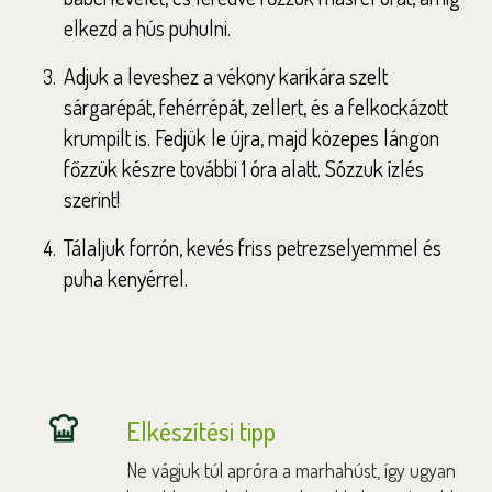
elkezd a hús puhulni.
Adjuk a leveshez a vékony karikára szelt
sárgarépát, fehérrépát, zellert, és a felkockázott
krumpilt is. Fedjük le újra, majd közepes lángon
főzzük készre további 1 óra alatt. Sózzuk ízlés
szerint!
Tálaljuk forrón, kevés friss petrezselyemmel és
puha kenyérrel.
Elkészítési tipp
Ne vágjuk túl apróra a marhahúst, így ugyan