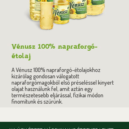
Vénusz 100% napraforgó-
étolaj
A Vénusz 100% napraforgó-étolajokhoz
kizárólag gondosan válogatott
napraforgómagokból első préseléssel kinyert
olajat használunk fel, amit aztán egy
természetesebb eljárással, fizikai módon
finomítunk és szűrünk.