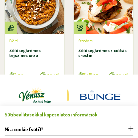
Főétel
Szendvics
Zöldségkrémes
Zöldségkrémes ricottás
tejszínes orzo
crostini
25 perc
egyszerű
10 + 10 perc
egyszerű
Sütibeállításokkal kapcsolatos információk
Minden jog fenntartva © Bunge Zrt. 2026.
FELHASZNÁLÁSI FELTÉTELEK
Mi a cookie (süti)?
ADATKEZELÉSI TÁJÉKOZTATÓ