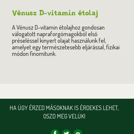
Vénusz D-vitamin étolaj
A Vénusz D-vitamin étolajhoz gondosan
válogatott napraforgómagokból első
préseléssel kinyert olajat használunk fel,
amelyet egy természetesebb eljárással, fizikai
módon finomítunk.
HA ÚGY ÉRZED MÁSOKNAK IS ÉRDEKES LEHET,
OSZD MEG VELÜK!