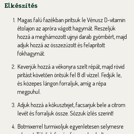
Elkészítés
Magas falú fazékban pirítsuk le Vénusz D-vitamin
étolajon az apróra vágott hagymát. Reszeljük
hozzá a meghámozott ujjnyi darab gyömbért, majd
adjuk hozzá az összezúzott és felaprított
fokhagymát.
Keverjük hozzá a vékonyra szelt répát, majd rövid
pirítást követően öntsük fel 8 dl vízzel. Fedjük le,
és közepes lángon forraljuk, amíg a répa
megpuhul.
Adjuk hozzá a kókusztejet, facsarjuk bele a citrom
levét és forraljuk össze. Sózzuk ízlés szerint!
Botmixerrel turmixoljuk egyenletesen selymesre