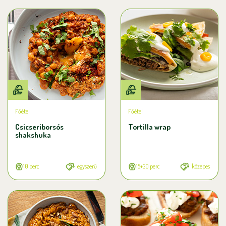
Főétel
Főétel
Csicseriborsós
Tortilla wrap
shakshuka
10 perc
egyszerű
15+30 perc
közepes