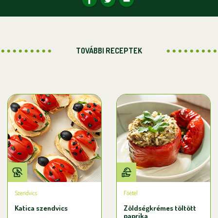
TOVÁBBI RECEPTEK
Szendvics
Főétel
Katica szendvics
Zöldségkrémes töltött
paprika