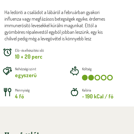
Ha ledönti a családot a lábáról a februárban gyakori
influenza vagy megfázásos betegségek egyike, érdemes
immunerősítő levesekkel kúrálni magunkat. Ettől a
gyömbéres répalevestől egyből jobban leszünk, egy kis
chilivel pedig még a levegővétel is könnyebb lesz
Elő- és elkészítési idő
10 + 20 perc
Nehézségi szint
Költség
egyszerű
Mennyiség
Kalória
4 fő
~ 190 kCal / fő