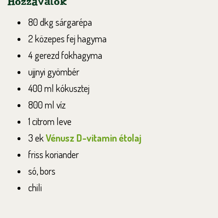
Hozzávalók
80 dkg sárgarépa
2 közepes fej hagyma
4 gerezd fokhagyma
ujjnyi gyömbér
400 ml kókusztej
800 ml víz
1 citrom leve
3 ek
Vénusz D-vitamin étolaj
friss koriander
só, bors
chili