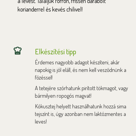
a levest. Tálaljuk forrón, frissen darabolt
korianderrel és kevés chilivel!
Elkészítési tipp
Érdemes nagyobb adagot készíteni, akár
napokig is jól eláll, és nem kell vesződnünk a
főzéssel!
A tetejére szórhatunk pirított tökmagot, vagy
bármilyen ropogós magvat!
Kókusztej helyett használhatunk hozzá sima
tejszínt is, úgy azonban nem laktózmentes a
leves!