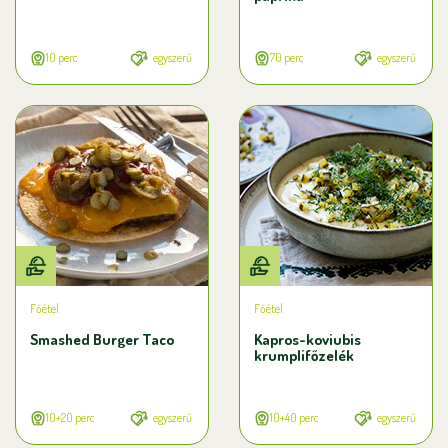
10 perc
egyszerű
70 perc
egyszerű
Főétel
Főétel
Smashed Burger Taco
Kapros-koviubis
krumplifőzelék
10+20 perc
egyszerű
10+40 perc
egyszerű