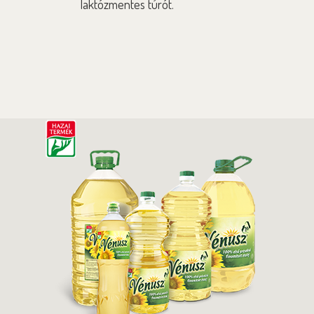
laktózmentes túrót.