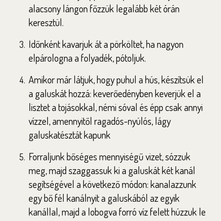
alacsony lángon főzzük legalább két órán
keresztül.
Időnként kavarjuk át a pörköltet, ha nagyon
elpárologna a folyadék, pótoljuk.
Amikor már látjuk, hogy puhul a hús, készítsük el
a galuskát hozzá: keverőedényben keverjük el a
lisztet a tojásokkal, némi sóval és épp csak annyi
vízzel, amennyitől ragadós-nyúlós, lágy
galuskatésztát kapunk
Forraljunk bőséges mennyiségű vizet, sózzuk
meg, majd szaggassuk ki a galuskát két kanál
segítségével a következő módon: kanalazzunk
egy bő fél kanálnyit a galuskából az egyik
kanállal, majd a lobogva forró víz felett húzzuk le