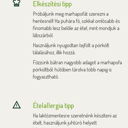
Elkészítési tipp
Próbáljunk meg marhapofát szerezni a
hentesnél! Ha puhára fő, sokkal omlósabb és
finomabb lesz belőle az étel, mint mondjuk a
lábszárból.
Használjunk nyugodtan tejfölt a pörkölt
tálalásához, illik hozzá.
Főzzünk bátran nagyobb adagot a marhapofa
pörköltből: hűtőben tárolva több napig is
fogyasztható.
Ételallergia tipp
Ha laktózmentesre szeretnénk készíteni az
ételt, használjunk juhtúró helyett