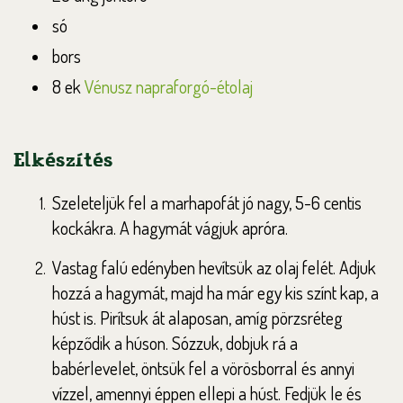
só
bors
8 ek
Vénusz napraforgó-étolaj
Elkészítés
Szeleteljük fel a marhapofát jó nagy, 5-6 centis
kockákra. A hagymát vágjuk apróra.
Vastag falú edényben hevítsük az olaj felét. Adjuk
hozzá a hagymát, majd ha már egy kis színt kap, a
húst is. Pirítsuk át alaposan, amíg pörzsréteg
képződik a húson. Sózzuk, dobjuk rá a
babérlevelet, öntsük fel a vörösborral és annyi
vízzel, amennyi éppen ellepi a húst. Fedjük le és