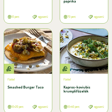
paprika
10 perc
egyszerű
70 perc
egyszerű
Főétel
Főétel
Smashed Burger Taco
Kapros-koviubis
krumplifőzelék
10+20 perc
egyszerű
10+40 perc
egyszerű