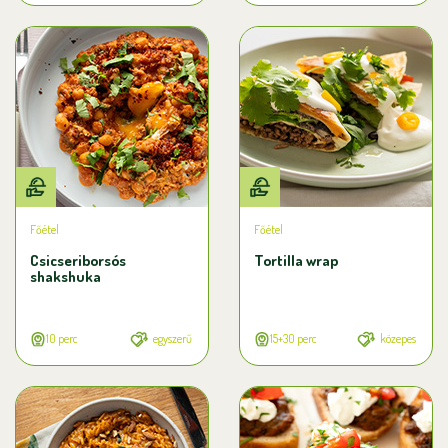
Főétel
Főétel
Csicseriborsós
Tortilla wrap
shakshuka
10 perc
egyszerű
15+30 perc
közepes