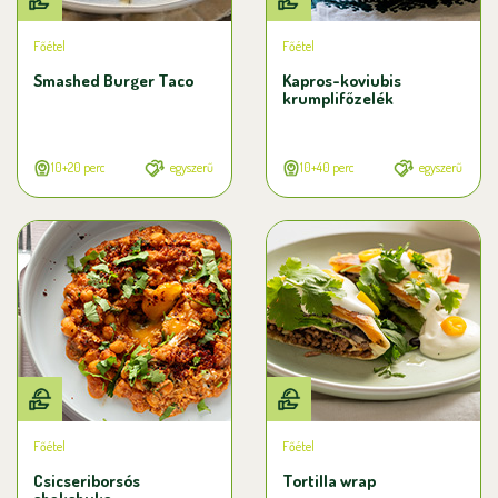
Főétel
Főétel
Smashed Burger Taco
Kapros-koviubis
krumplifőzelék
10+20 perc
egyszerű
10+40 perc
egyszerű
Főétel
Főétel
Csicseriborsós
Tortilla wrap