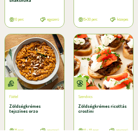
shakshuka
10 perc
egyszerű
15+30 perc
közepes
Főétel
Szendvics
Zöldségkrémes
Zöldségkrémes ricottás
tejszínes orzo
crostini
25 perc
egyszerű
10 + 10 perc
egyszerű