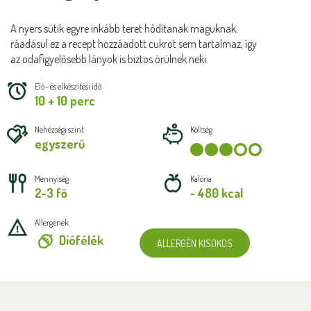
A nyers sütik egyre inkább teret hódítanak maguknak,
ráadásul ez a recept hozzáadott cukrot sem tartalmaz, így
az odafigyelősebb lányok is biztos örülnek neki.
Elő- és elkészítési idő
10 + 10 perc
Nehézségi szint
Költség
egyszerű
Mennyiség
Kalória
2-3 fő
~ 480 kcal
Allergének
Diófélék
ALLERGÉN KISOKOS