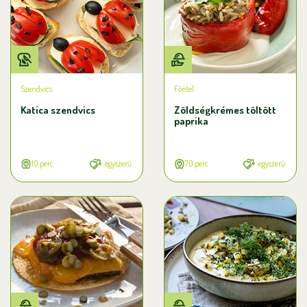
Szendvics
Főétel
Katica szendvics
Zöldségkrémes töltött
paprika
10 perc
egyszerű
70 perc
egyszerű