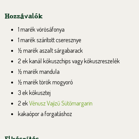
Hozzávalók
1 marék vörösáfonya
1 marék szárított cseresznye
½ marék aszalt sárgabarack
2 ek kanál kókuszchips vagy kókuszreszelék
½ marék mandula
½ marék török mogyoró
3 ek kókusztej
2 ek
Vénusz Vajízű Sütőmargarin
kakaópor a forgatáshoz
Elkészítés