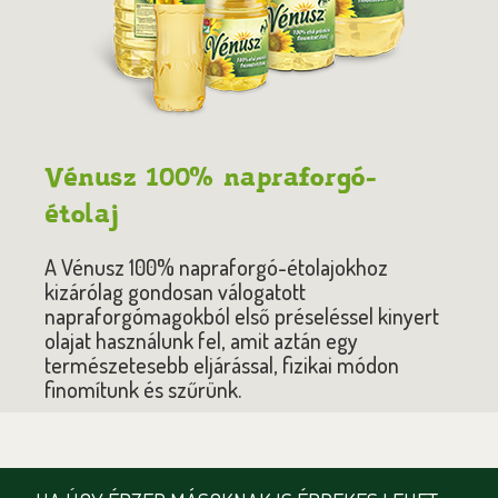
Vénusz 100% napraforgó-
étolaj
A Vénusz 100% napraforgó-étolajokhoz
kizárólag gondosan válogatott
napraforgómagokból első préseléssel kinyert
olajat használunk fel, amit aztán egy
természetesebb eljárással, fizikai módon
finomítunk és szűrünk.