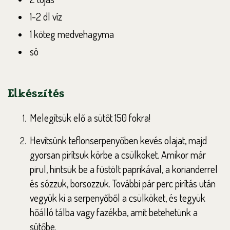
1-2 dl víz
1 köteg medvehagyma
só
Elkészítés
Melegítsük elő a sütőt 150 fokra!
Hevítsünk teflonserpenyőben kevés olajat, majd
gyorsan pirítsuk körbe a csülköket. Amikor már
pirul, hintsük be a füstölt paprikával, a korianderrel
és sózzuk, borsozzuk. További pár perc pirítás után
vegyük ki a serpenyőből a csülköket, és tegyük
hőálló tálba vagy fazékba, amit betehetünk a
sütőbe.