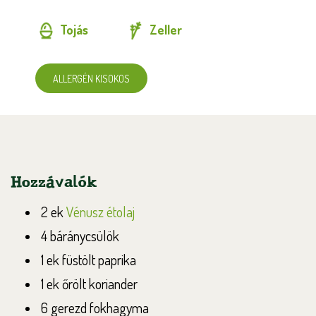
Tojás
Zeller
ALLERGÉN KISOKOS
Hozzávalók
2 ek
Vénusz étolaj
4 báránycsülök
1 ek füstölt paprika
1 ek őrölt koriander
6 gerezd fokhagyma