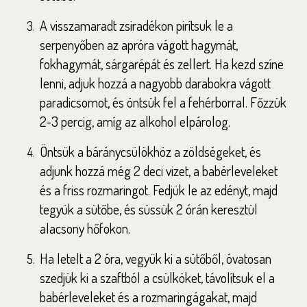
A visszamaradt zsiradékon pirítsuk le a
serpenyőben az apróra vágott hagymát,
fokhagymát, sárgarépát és zellert. Ha kezd színe
lenni, adjuk hozzá a nagyobb darabokra vágott
paradicsomot, és öntsük fel a fehérborral. Főzzük
2-3 percig, amíg az alkohol elpárolog.
Öntsük a báránycsülökhöz a zöldségeket, és
adjunk hozzá még 2 deci vizet, a babérleveleket
és a friss rozmaringot. Fedjük le az edényt, majd
tegyük a sütőbe, és süssük 2 órán keresztül
alacsony hőfokon.
Ha letelt a 2 óra, vegyük ki a sütőből, óvatosan
szedjük ki a szaftból a csülköket, távolítsuk el a
babérleveleket és a rozmaringágakat, majd