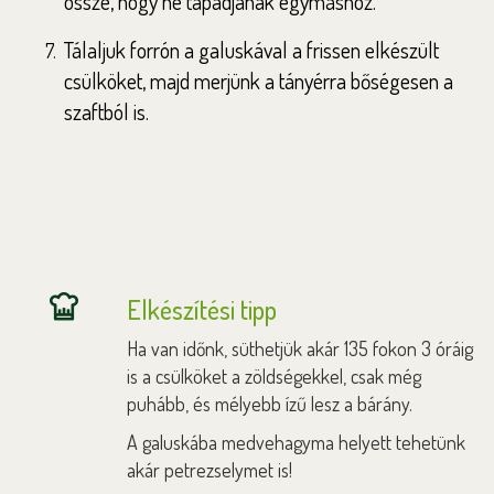
össze, hogy ne tapadjanak egymáshoz.
Tálaljuk forrón a galuskával a frissen elkészült
csülköket, majd merjünk a tányérra bőségesen a
szaftból is.
Elkészítési tipp
Ha van időnk, süthetjük akár 135 fokon 3 óráig
is a csülköket a zöldségekkel, csak még
puhább, és mélyebb ízű lesz a bárány.
A galuskába medvehagyma helyett tehetünk
akár petrezselymet is!