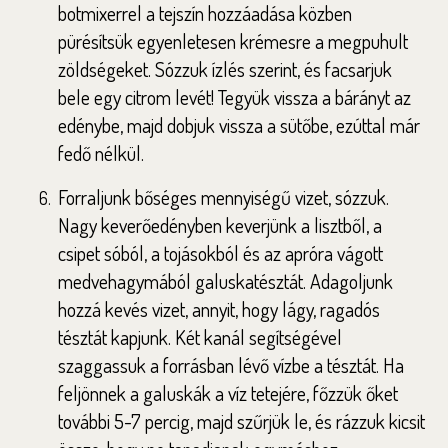
botmixerrel a tejszín hozzáadása közben
pürésítsük egyenletesen krémesre a megpuhult
zöldségeket. Sózzuk ízlés szerint, és facsarjuk
bele egy citrom levét! Tegyük vissza a bárányt az
edénybe, majd dobjuk vissza a sütőbe, ezúttal már
fedő nélkül.
Forraljunk bőséges mennyiségű vizet, sózzuk.
Nagy keverőedényben keverjünk a lisztből, a
csipet sóból, a tojásokból és az apróra vágott
medvehagymából galuskatésztát. Adagoljunk
hozzá kevés vizet, annyit, hogy lágy, ragadós
tésztát kapjunk. Két kanál segítségével
szaggassuk a forrásban lévő vízbe a tésztát. Ha
feljönnek a galuskák a víz tetejére, főzzük őket
további 5-7 percig, majd szűrjük le, és rázzuk kicsit