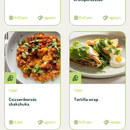
10+20 perc
egyszerű
10+40 perc
egyszerű
Főétel
Főétel
Csicseriborsós
Tortilla wrap
shakshuka
10 perc
egyszerű
15+30 perc
közepes