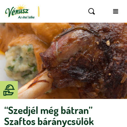
“Szedjél még bátran”
Szaftos báránycsülök