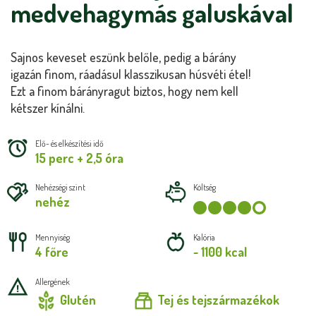
medvehagymás galuskával
Sajnos keveset eszünk belőle, pedig a bárány
igazán finom, ráadásul klasszikusan húsvéti étel!
Ezt a finom bárányragut biztos, hogy nem kell
kétszer kínálni.
Elő- és elkészítési idő
15 perc + 2,5 óra
Nehézségi szint
Költség
nehéz
Mennyiség
Kalória
4 főre
~ 1100 kcal
Allergének
Glutén
Tej és tejszármazékok