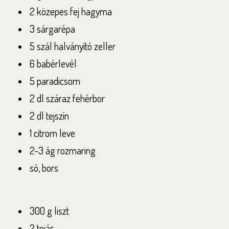
2 közepes fej hagyma
3 sárgarépa
5 szál halványító zeller
6 babérlevél
5 paradicsom
2 dl száraz fehérbor
2 dl tejszín
1 citrom leve
2-3 ág rozmaring
só, bors
300 g liszt
2 tojás