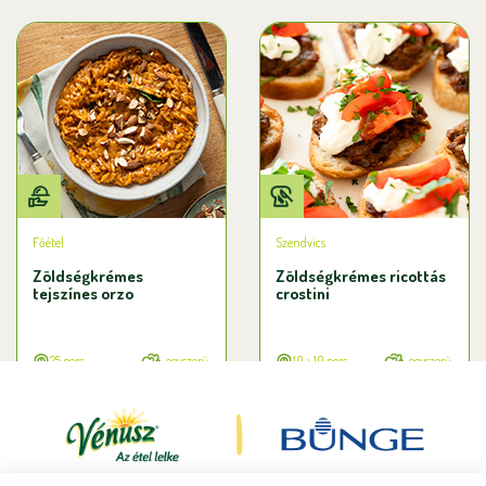
Főétel
Szendvics
Zöldségkrémes
Zöldségkrémes ricottás
tejszínes orzo
crostini
25 perc
egyszerű
10 + 10 perc
egyszerű