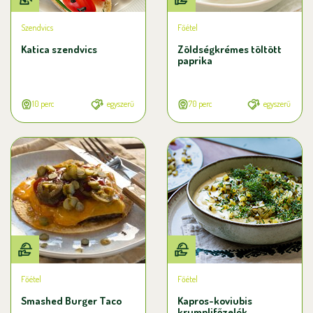
Szendvics
Főétel
Katica szendvics
Zöldségkrémes töltött
paprika
10 perc
egyszerű
70 perc
egyszerű
Főétel
Főétel
Smashed Burger Taco
Kapros-koviubis
krumplifőzelék