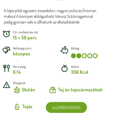
A tejes pitét egyszerű összedobni, nagyon puha és finoman
mákos! A könnyen eldolgozható Vénusz Sütőmagarinnal
pedig gyorsan neki is állhatunk az elkészítésének.
Elő- és elkészítési idő
15 + 50 perc
Nehézségi szint
Költség
közepes
Mennyiség
Kalória
6 fő
356 Kcal
Allergének
Glutén
Tej és tejszármazékok
Tojás
ALLERGÉN KISOKOS