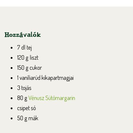
Hozzávalók
7 dl tej
120 g liszt
150 g cukor
1 vaníliarúd kikapartmagjai
3 tojás
80 g
Vénusz Sütőmargarin
csipet só
50 g mák