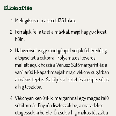
Elkészítés
Melegítsük elő a sütőt 175 fokra.
Forraljuk fel a tejet a mákkal, majd hagyjuk kicsit
hűlni.
Habverővel vagy robotgéppel verjük fehéredésig
a tojásokat a cukorral. Folyamatos keverés
mellett adjuk hozzá a Vénusz Sütőmargarint és a
vaníliarúd kikapart magjait, majd vékony sugárban
a mákos tejet is. Szitáljuk a lisztet és a csipet sót is
a híg tésztába.
Vékonyan kenjünk ki margarinnal egy magas falú
sütőformát. Enyhén lisztezzük be, a maradékot
ütögessük ki belőle. Öntsük a híg mákos tésztát a