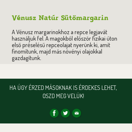
Vénusz Natúr Sütőmargarin
A Vénusz margarinokhoz a repce legjavát
használjuk fel. A magokból először fizikai úton
első préselésű repceolajat nyerünk ki, amit
finomítunk, majd más növényi olajokkal
gazdagítunk.
HA ÚGY ÉRZED MÁSOKNAK IS ÉRDEKES LEHET,
OSZD MEG VELÜK!