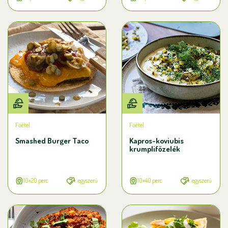
Főétel
Főétel
Smashed Burger Taco
Kapros-koviubis
krumplifőzelék
10+20 perc
egyszerű
10+40 perc
egyszerű