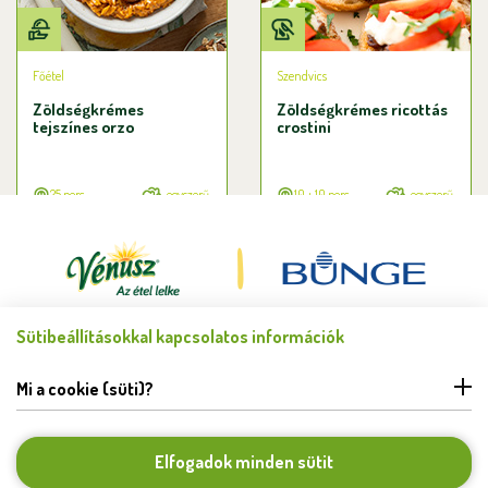
Főétel
Szendvics
Zöldségkrémes
Zöldségkrémes ricottás
tejszínes orzo
crostini
25 perc
egyszerű
10 + 10 perc
egyszerű
Sütibeállításokkal kapcsolatos információk
Minden jog fenntartva © Bunge Zrt. 2026.
FELHASZNÁLÁSI FELTÉTELEK
Mi a cookie (süti)?
ADATKEZELÉSI TÁJÉKOZTATÓ
HIBABEJELENTÉS
COOKIE BEÁLLÍTÁSOK
Elfogadok minden sütit
KAPCSOLAT