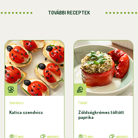
TOVÁBBI RECEPTEK
Szendvics
Főétel
Katica szendvics
Zöldségkrémes töltött
paprika
10 perc
egyszerű
70 perc
egyszerű