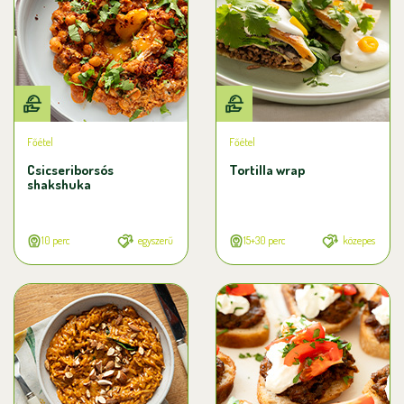
Főétel
Főétel
Csicseriborsós
Tortilla wrap
shakshuka
10 perc
egyszerű
15+30 perc
közepes