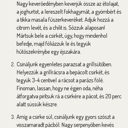
Nagy keverőedényben keverjük össze az étolajat,
a joghurtot, a lereszelt fokhagymát, a gyömbért és
a tikka masala fűszerkeveréket. Adjuk hozzá a
citrom levét, és a chilit is. Sózzuk alaposan!
Mártsuk bele a csirkét, úgy, hogy mindenhol
befedje, majd fóliázzuk le és tegyük
hűtőszekrénybe egy éjszakára.
Csináljunk egyenletes parazsat a grillsütőben.
Helyezzük a grillrácsra a bepácolt csirkét, és
tegyük 3-4 centivel a rácsot a parázs fölé.
Finoman, lassan, hogy ne égjen oda, néha
átforgatva pirítsuk rá a csirkére a pácot, és 20 perc
alatt süssük készre.
Amíg a csirke sül, csináljunk egy gyors szószt a
visszamaradt pácból: Nagy serpenyőben kevés