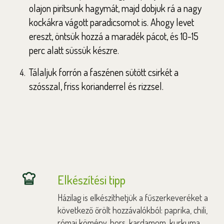
olajon pirítsunk hagymát, majd dobjuk rá a nagy
kockákra vágott paradicsomot is. Ahogy levet
ereszt, öntsük hozzá a maradék pácot, és 10-15
perc alatt süssük készre.
Tálaljuk forrón a faszénen sütött csirkét a
szósszal, friss korianderrel és rizzsel.
Elkészítési tipp
Házilag is elkészíthetjük a fűszerkeveréket a
következő őrölt hozzávalókból: paprika, chili,
római kömény, bors, kardamom, kurkuma,