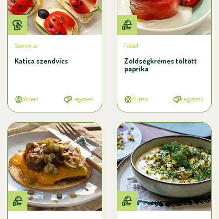
Szendvics
Főétel
Katica szendvics
Zöldségkrémes töltött
paprika
10 perc
egyszerű
70 perc
egyszerű