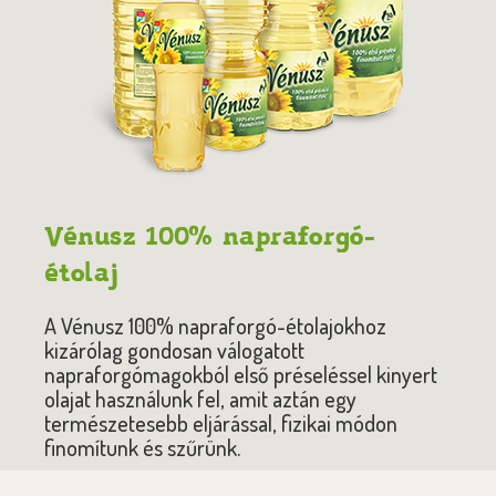
Vénusz 100% napraforgó-
étolaj
A Vénusz 100% napraforgó-étolajokhoz
kizárólag gondosan válogatott
napraforgómagokból első préseléssel kinyert
olajat használunk fel, amit aztán egy
természetesebb eljárással, fizikai módon
finomítunk és szűrünk.