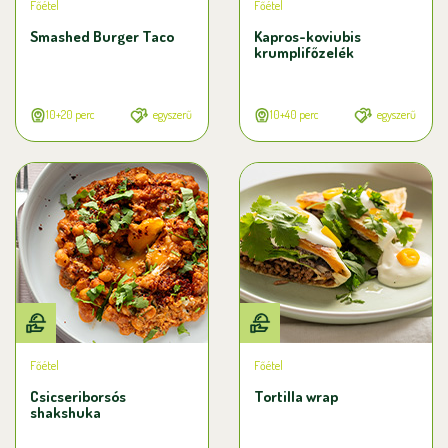
Főétel
Főétel
Smashed Burger Taco
Kapros-koviubis
krumplifőzelék
10+20 perc
egyszerű
10+40 perc
egyszerű
Főétel
Főétel
Csicseriborsós
Tortilla wrap
shakshuka