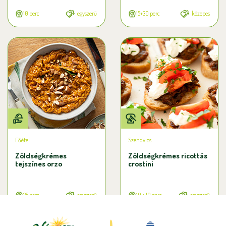
10 perc
egyszerű
15+30 perc
közepes
Főétel
Szendvics
Zöldségkrémes
Zöldségkrémes ricottás
tejszínes orzo
crostini
25 perc
egyszerű
10 + 10 perc
egyszerű