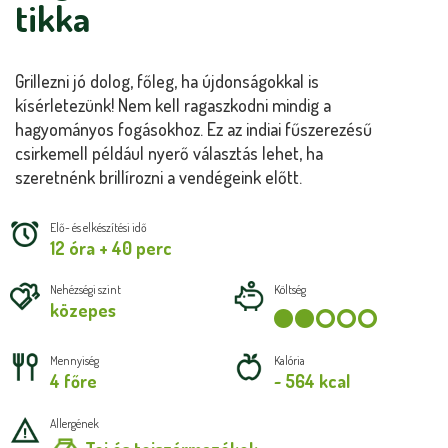
tikka
Grillezni jó dolog, főleg, ha újdonságokkal is
kísérletezünk! Nem kell ragaszkodni mindig a
hagyományos fogásokhoz. Ez az indiai fűszerezésű
csirkemell például nyerő választás lehet, ha
szeretnénk brillírozni a vendégeink előtt.
Elő- és elkészítési idő
12 óra + 40 perc
Nehézségi szint
Költség
közepes
Mennyiség
Kalória
4 főre
~ 564 kcal
Allergének