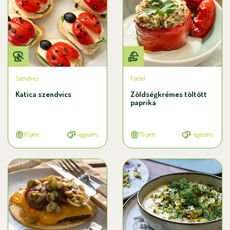
Szendvics
Főétel
Katica szendvics
Zöldségkrémes töltött
paprika
10 perc
egyszerű
70 perc
egyszerű