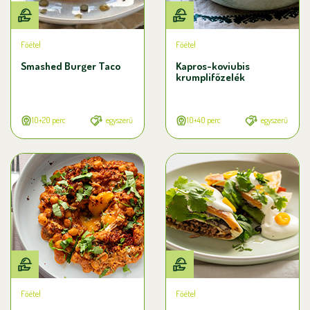
Főétel
Főétel
Smashed Burger Taco
Kapros-koviubis
krumplifőzelék
10+20 perc
egyszerű
10+40 perc
egyszerű
Főétel
Főétel