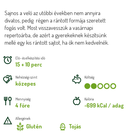
Sajnos a velő az utóbbi években nem annyira
divatos, pedig régen a rántott formája szeretett
fogás volt. Most visszavesszük a vasárnapi
repertoárba, de azért a gyerekeknek készítsünk
mellé egy kis rántott sajtot, ha ők nem kedvelnék.
Elő- és elkészítési idő
15 + 10 perc
Nehézségi szint
Költség
közepes
Mennyiség
Kalória
4 főre
~699 kCal / adag
Allergének
Glutén
Tojás