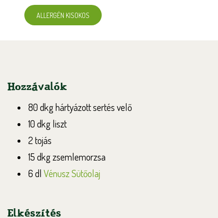
ALLERGÉN KISOKOS
Hozzávalók
80 dkg hártyázott sertés velő
10 dkg liszt
2 tojás
15 dkg zsemlemorzsa
6 dl
Vénusz Sütőolaj
Elkészítés