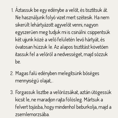
Áztassuk be egy edénybe a velőt, és tisztítsuk át.
Ne használjunk folyó vizet mert szétesik. Ha nem
sikerült lehártyázott agyvelőt venni, nagyon
egyszerűen meg tudjuk mi is csinálni: csippentsük
két ujjunk közé a velő felületén levő hártyát, és
óvatosan húzzuk le. Az alapos tisztítást követően
itassuk fel a velőről a nedvességet, majd sózzuk
be.
Magas falú edényben melegítsünk bőséges
mennyiségű olajat, .
Forgassuk lisztbe a velőrózsákat, aztán ütögessük
kicsit le, ne maradjon rajta fölösleg. Mártsuk a
felvert tojásba, hogy mindenhol beburkolja, majd a
zsemlemorzsába.