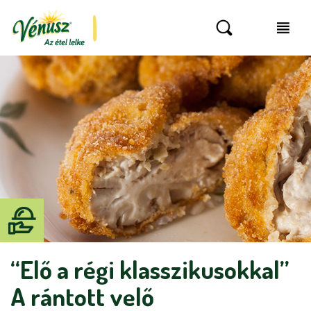
“Elő a régi klasszikusokkal”
A rántott velő