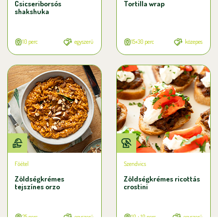
Csicseriborsós
Tortilla wrap
shakshuka
10 perc
egyszerű
15+30 perc
közepes
Főétel
Szendvics
Zöldségkrémes
Zöldségkrémes ricottás
tejszínes orzo
crostini
25 perc
egyszerű
10 + 10 perc
egyszerű