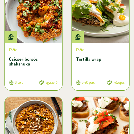
Főétel
Főétel
Csicseriborsós
Tortilla wrap
shakshuka
10 perc
egyszerű
15+30 perc
közepes