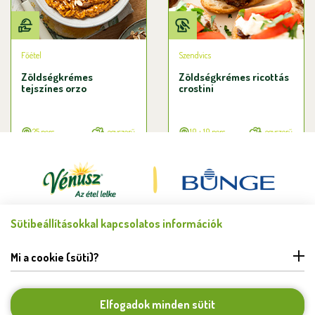
Főétel
Szendvics
Zöldségkrémes
Zöldségkrémes ricottás
tejszínes orzo
crostini
25 perc
egyszerű
10 + 10 perc
egyszerű
Sütibeállításokkal kapcsolatos információk
Minden jog fenntartva © Bunge Zrt. 2026.
FELHASZNÁLÁSI FELTÉTELEK
Mi a cookie (süti)?
ADATKEZELÉSI TÁJÉKOZTATÓ
HIBABEJELENTÉS
COOKIE BEÁLLÍTÁSOK
Elfogadok minden sütit