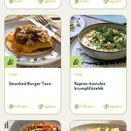
10 perc
egyszerű
70 perc
egyszerű
Főétel
Főétel
Smashed Burger Taco
Kapros-koviubis
krumplifőzelék
10+20 perc
egyszerű
10+40 perc
egyszerű