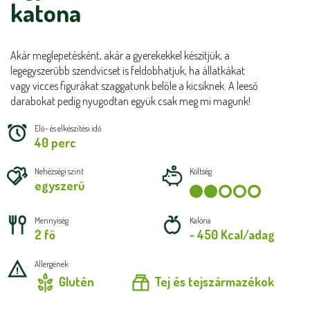
katona
Akár meglepetésként, akár a gyerekekkel készítjük, a
legegyszerűbb szendvicset is feldobhatjuk, ha állatkákat
vagy vicces figurákat szaggatunk belőle a kicsiknek. A leeső
darabokat pedig nyugodtan együk csak meg mi magunk!
Elő- és elkészítési idő
40 perc
Nehézségi szint
Költség
egyszerű
Mennyiség
Kalória
2 fő
~ 450 Kcal/adag
Allergének
Glutén
Tej és tejszármazékok