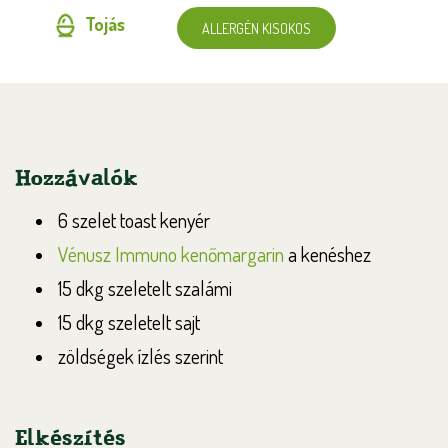
Tojás
ALLERGÉN KISOKOS
Hozzávalók
6 szelet toast kenyér
Vénusz Immuno kenőmargarin
a kenéshez
15 dkg szeletelt szalámi
15 dkg szeletelt sajt
zöldségek ízlés szerint
Elkészítés