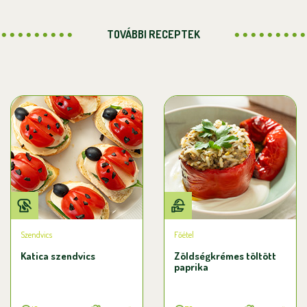
TOVÁBBI RECEPTEK
Szendvics
Főétel
Katica szendvics
Zöldségkrémes töltött
paprika