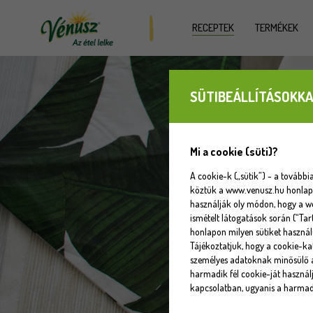
RECEPTEK
TERMÉKEK
SÜTIBEÁLLÍTÁSOKKA
Mi a cookie (süti)?
A cookie-k („sütik”) - a tovább
köztük a www.venusz.hu honlapot
használják oly módon, hogy a w
ismételt látogatások során (“Tar
honlapon milyen sütiket használ
Tájékoztatjuk, hogy a cookie-k
személyes adatoknak minősülő a
harmadik fél cookie-ját használj
kapcsolatban, ugyanis a harmadi