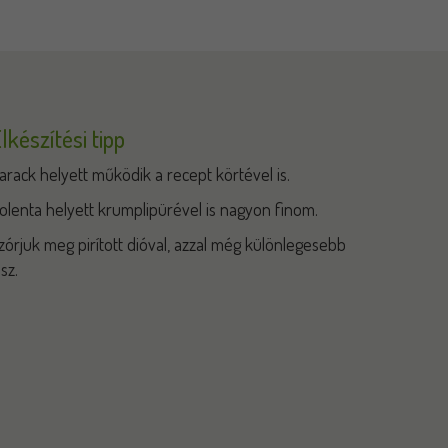
lkészítési tipp
arack helyett működik a recept körtével is.
olenta helyett krumplipürével is nagyon finom.
zórjuk meg pirított dióval, azzal még különlegesebb
esz.