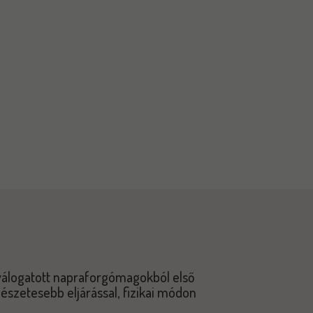
válogatott napraforgómagokból első
mészetesebb eljárással, fizikai módon