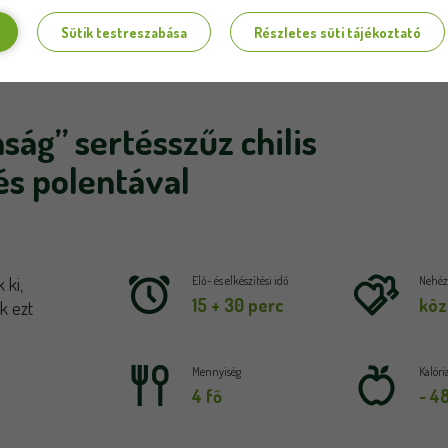
Sütik testreszabása
Részletes süti tájékoztató
ság” sertésszűz chilis
és polentával
 ki,
Elő- és elkészítési idő
Nehézs
15 + 30 perc
köz
k ezt
Mennyiség
Kalóri
4 fő
~ 4