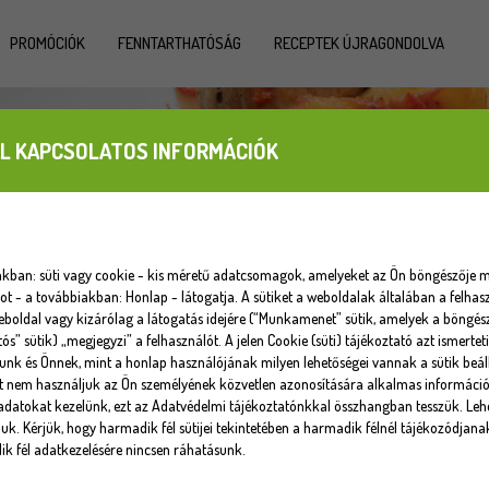
PROMÓCIÓK
FENNTARTHATÓSÁG
RECEPTEK ÚJRAGONDOLVA
L KAPCSOLATOS INFORMÁCIÓK
iakban: süti vagy cookie - kis méretű adatcsomagok, amelyeket az Ön böngészője m
 - a továbbiakban: Honlap - látogatja. A sütiket a weboldalak általában a felhasz
eboldal vagy kizárólag a látogatás idejére (“Munkamenet” sütik, amelyek a böngé
tós” sütik) „megjegyzi” a felhasználót. A jelen Cookie (süti) tájékoztató azt ismert
unk és Önnek, mint a honlap használójának milyen lehetőségei vannak a sütik beáll
at nem használjuk az Ön személyének közvetlen azonosítására alkalmas informáci
datokat kezelünk, ezt az Adatvédelmi tájékoztatónkkal összhangban tesszük. Lehe
uk. Kérjük, hogy harmadik fél sütijei tekintetében a harmadik félnél tájékozódjana
k fél adatkezelésére nincsen ráhatásunk.