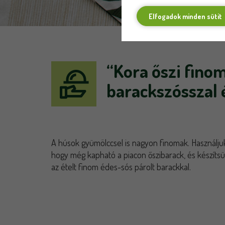
Elfogadok minden sütit
“Kora őszi finom
barackszósszal 
A húsok gyümölccsel is nagyon finomak. Használjuk
hogy még kapható a piacon őszibarack, és készítsü
az ételt finom édes-sós párolt barackkal.