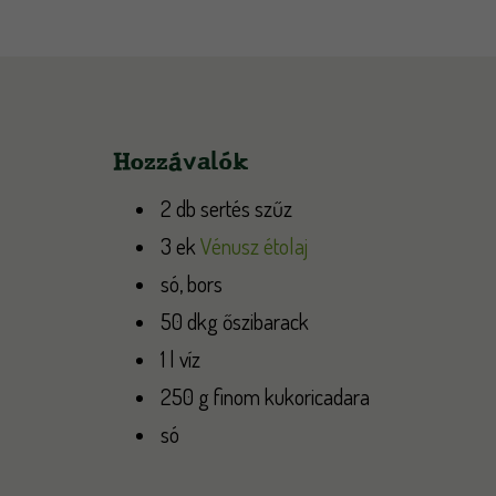
Hozzávalók
2 db sertés szűz
3 ek
Vénusz étolaj
só, bors
50 dkg őszibarack
1 l víz
250 g finom kukoricadara
só