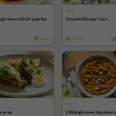
Főétel
égkrémes töltött paprika
Smashed Burger Taco
c
egyszerű
10+20 perc
Főétel
la wrap
Zöldségkrémes tejszínes 