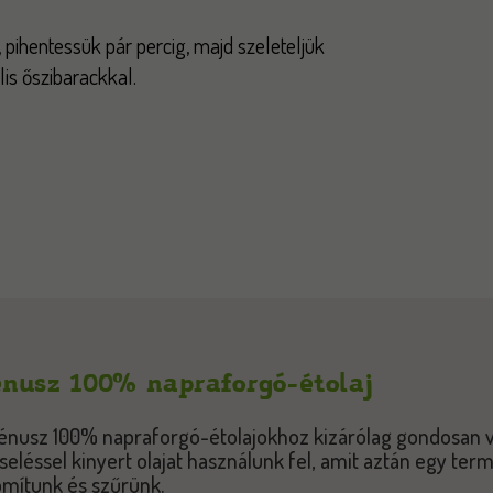
pihentessük pár percig, majd szeleteljük
ilis őszibarackkal.
nusz 100% napraforgó-étolaj
énusz 100% napraforgó-étolajokhoz kizárólag gondosan 
seléssel kinyert olajat használunk fel, amit aztán egy ter
omítunk és szűrünk.