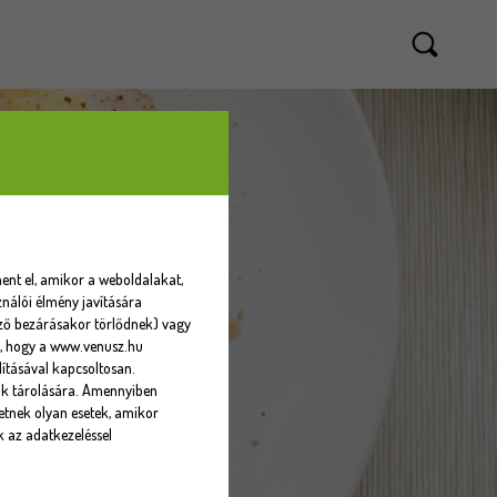
ent el, amikor a weboldalakat,
nálói élmény javítására
sző bezárásakor törlődnek) vagy
eti, hogy a www.venusz.hu
ításával kapcsoltosan.
ók tárolására. Amennyiben
tnek olyan esetek, amikor
k az adatkezeléssel