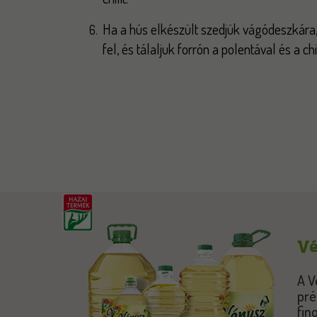
Ha a hús elkészült szedjük vágódeszkára, 
fel, és tálaljuk forrón a polentával és a ch
Vé
A V
pré
fin