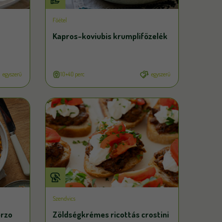
Főétel
Kapros-koviubis krumplifőzelék
egyszerű
10+40 perc
egyszerű
Szendvics
orzo
Zöldségkrémes ricottás crostini