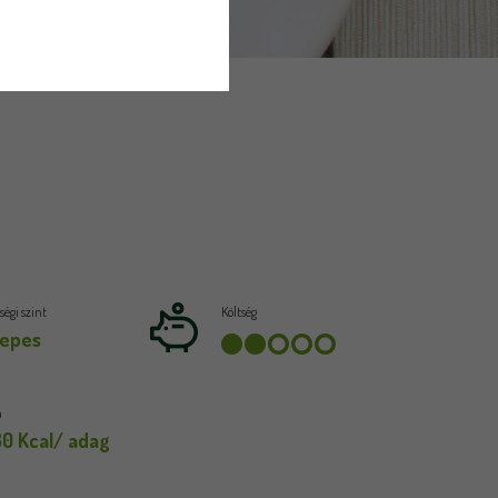
égi szint
Költség
epes
a
80 Kcal/ adag