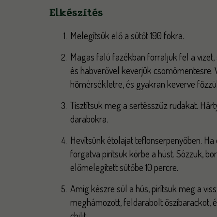
Elkészítés
Melegítsük elő a sütőt 190 fokra.
Magas falú fazékban forraljuk fel a vizet
és habverővel keverjük csomómentesre. 
hőmérsékletre, és gyakran keverve főzzük
Tisztítsuk meg a sertésszűz rudakat. Hárt
darabokra.
Hevítsünk étolajat teflonserpenyőben. Ha e
forgatva pirítsuk körbe a húst. Sózzuk, bo
előmelegített sütőbe 10 percre.
Amíg készre sül a hús, pirítsuk meg a vi
meghámozott, feldarabolt őszibarackot, és
chilit.