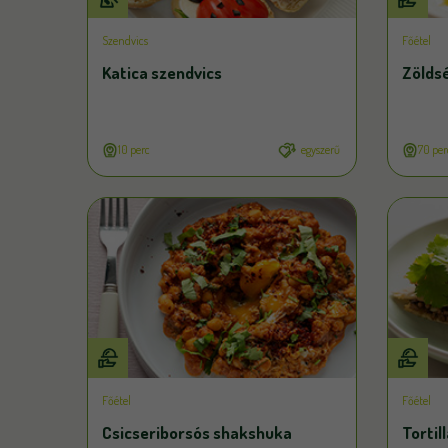
Szendvics
Főétel
Katica szendvics
Zölds
10 perc
egyszerű
70 per
Főétel
Főétel
Csicseriborsós shakshuka
Tortil