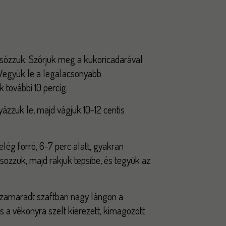
, sózzuk. Szórjuk meg a kukoricadarával
Vegyük le a legalacsonyabb
 további 10 percig.
yázzuk le, majd vágjuk 10-12 centis
lég forró, 6-7 perc alatt, gyakran
rsozzuk, majd rakjuk tepsibe, és tegyük az
sszamaradt szaftban nagy lángon a
 a vékonyra szelt kierezett, kimagozott