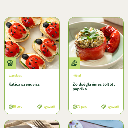
Szendvics
Főétel
Katica szendvics
Zöldségkrémes töltött
paprika
10 perc
egyszerű
70 perc
egyszerű