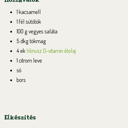
1 kacsamell
1 fél sütőtök
100 g vegyes saláta
5 dkg tökmag
4 ek
Vénusz D-vitamin étolaj
1 citrom leve
só
bors
Elkészítés