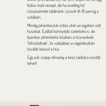
lédús rozé recept, de ha esetleg túl
rózsaszínnek találnánk, süssük 14-15 percig a
sütőben.
Mindig pihentessük sütés után az egyben sült
húsokat. Ezáltal könnyebb szeletelni is, de
ilyenkor pihentetés közben a húsnedvek
“kihúzódnak”, és valójában a vágódeszkán
tovább készül a hús.
Egy pár csepp olívaolaj a kész salátára csodát
tehet!