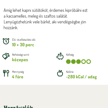
Amíg lehet kapni sütőtököt, érdemes kipróbálni ezt
a kacsamelles, meleg és szaftos salátát.
Lenyűgözhetünk vele bárkit, aki vendégségbe jön
hozzánk.
Elő- és elkészítési idő
10 + 30 perc
Nehézségi szint
Költség
közepes
Mennyiség
Kalória
4 főre
~280 kCal / adag
Hozzávalók