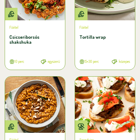
Főétel
Főétel
Csicseriborsós
Tortilla wrap
shakshuka
10 perc
egyszerű
15+30 perc
közepes
Főétel
Szendvics