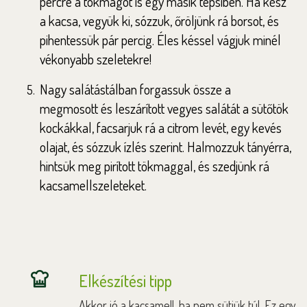
percre a tökmagot is egy másik tepsiben. Ha kész
a kacsa, vegyük ki, sózzuk, őröljünk rá borsot, és
pihentessük pár percig. Éles késsel vágjuk minél
vékonyabb szeletekre!
Nagy salátástálban forgassuk össze a
megmosott és leszárított vegyes salátát a sütőtök
kockákkal, facsarjuk rá a citrom levét, egy kevés
olajat, és sózzuk ízlés szerint. Halmozzuk tányérra,
hintsük meg pirított tökmaggal, és szedjünk rá
kacsamellszeleteket.
Elkészítési tipp
Akkor jó a kacsamell, ha nem sütjük túl. Ez egy