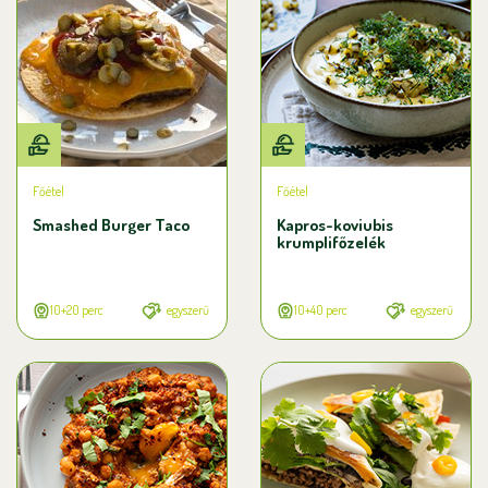
Főétel
Főétel
Smashed Burger Taco
Kapros-koviubis
krumplifőzelék
10+20 perc
egyszerű
10+40 perc
egyszerű