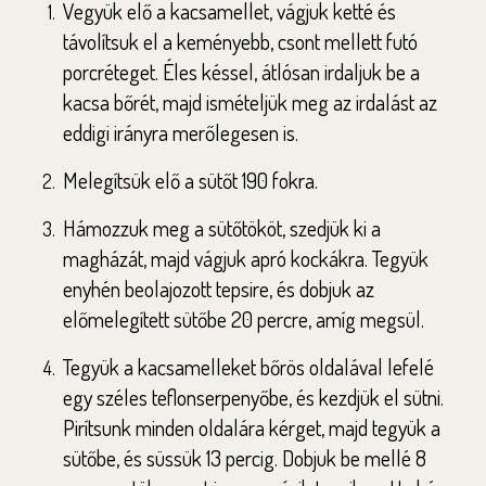
Vegyük elő a kacsamellet, vágjuk ketté és
távolítsuk el a keményebb, csont mellett futó
porcréteget. Éles késsel, átlósan irdaljuk be a
kacsa bőrét, majd ismételjük meg az irdalást az
eddigi irányra merőlegesen is.
Melegítsük elő a sütőt 190 fokra.
Hámozzuk meg a sütőtököt, szedjük ki a
magházát, majd vágjuk apró kockákra. Tegyük
enyhén beolajozott tepsire, és dobjuk az
előmelegített sütőbe 20 percre, amíg megsül.
Tegyük a kacsamelleket bőrös oldalával lefelé
egy széles teflonserpenyőbe, és kezdjük el sütni.
Pirítsunk minden oldalára kérget, majd tegyük a
sütőbe, és süssük 13 percig. Dobjuk be mellé 8