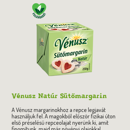
Vénusz Natúr Sütőmargarin
A Vénusz margarinokhoz a repce legjavát
használjuk fel. A magokból először fizikai úton
első préselésű repceolajat nyerünk ki, amit
finomítunk, majd más növényi olajokkal