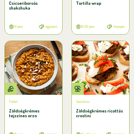
Csicseriborsós
Tortilla wrap
shakshuka
10 perc
egyszerű
15+30 perc
közepes
Főétel
Szendvics
Zöldségkrémes
Zöldségkrémes ricottás
tejszínes orzo
crostini