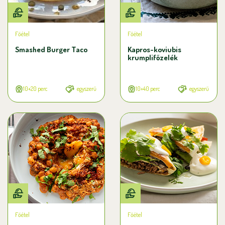
Főétel
Főétel
Smashed Burger Taco
Kapros-koviubis
krumplifőzelék
10+20 perc
egyszerű
10+40 perc
egyszerű
Főétel
Főétel