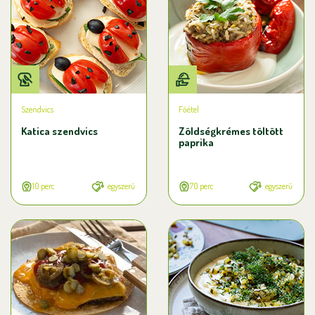
Szendvics
Főétel
Katica szendvics
Zöldségkrémes töltött
paprika
10 perc
egyszerű
70 perc
egyszerű