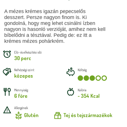
A mézes krémes igazán pepecselős
desszert. Persze nagyon finom is. Ki
gondolná, hogy meg lehet csinálni ízben
nagyon is hasonló verzióját, amihez nem kell
bíbelődni a tésztával. Pedig de: ez itt a
krémes mézes pohárkrém.
Elő- és elkészítési idő
30 perc
Nehézségi szint
Költség
közepes
Mennyiség
Kalória
6 főre
~ 354 Kcal
Allergének
Glutén
Tej és tejszármazékok