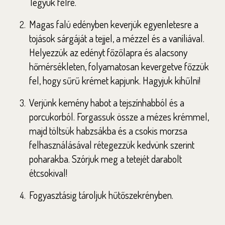
Tegyük félre.
Magas falú edényben keverjük egyenletesre a
tojások sárgáját a tejjel, a mézzel és a vaníliával.
Helyezzük az edényt főzőlapra és alacsony
hőmérsékleten, folyamatosan kevergetve főzzük
fel, hogy sűrű krémet kapjunk. Hagyjuk kihűlni!
Verjünk kemény habot a tejszínhabból és a
porcukorból. Forgassuk össze a mézes krémmel,
majd töltsük habzsákba és a csokis morzsa
felhasználásával rétegezzük kedvünk szerint
poharakba. Szórjuk meg a tetejét darabolt
étcsokival!
Fogyasztásig tároljuk hűtőszekrényben.