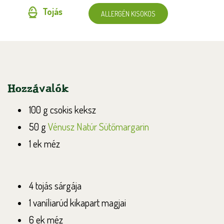
Tojás
ALLERGÉN KISOKOS
Hozzávalók
100 g csokis keksz
50 g
Vénusz Natúr Sütőmargarin
1 ek méz
4 tojás sárgája
1 vaníliarúd kikapart magjai
6 ek méz