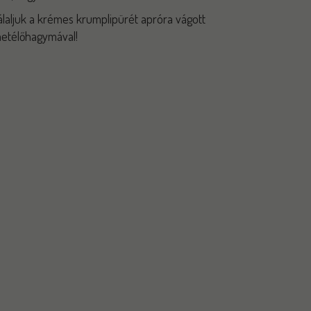
álaljuk a krémes krumplipürét apróra vágott
etélőhagymával!