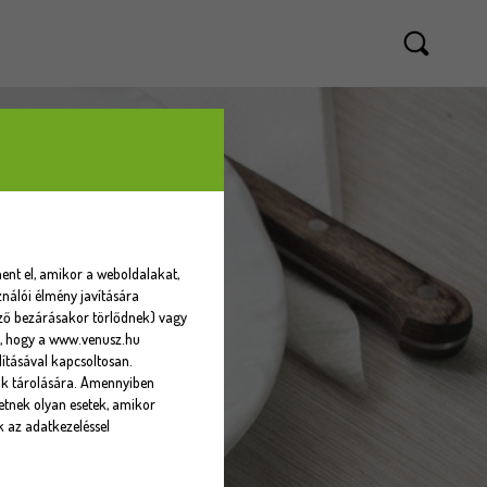
ent el, amikor a weboldalakat,
nálói élmény javítására
sző bezárásakor törlődnek) vagy
eti, hogy a www.venusz.hu
ításával kapcsoltosan.
ók tárolására. Amennyiben
tnek olyan esetek, amikor
k az adatkezeléssel