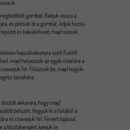
rsozzuk.
egtisztított gombát. Rakjuk vissza a
újra, és pirítsuk át a gombát. Adjuk hozzá
 tejszínt és kakukkfüvet, majd süssük,
nletesen hajszálvékonyra szelt füstölt
ével, majd helyezzük az egyik oldalára a
s csavarjuk fel. Fóliázzuk be, majd tegyük
egész éjszakára.
es tésztát akkorára, hogy majd
tött bélszínt. Vegyük ki a fóliából a
ára és csavarjuk fel. Felvert tojással
e a tésztahengert, kenjük le