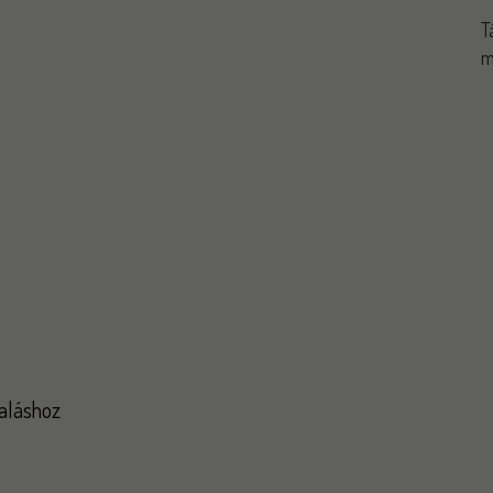
T
m
laláshoz