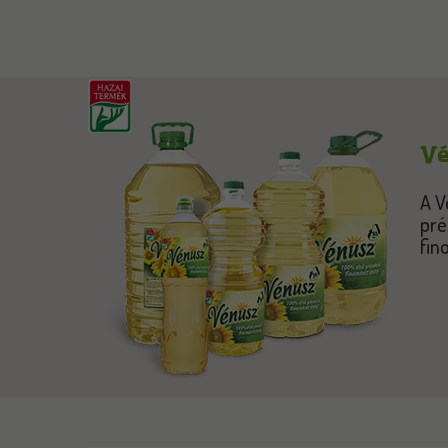
Vé
A V
pré
fin