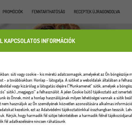
PROMÓCIÓK
FENNTARTHATÓSÁG
RECEPTEK ÚJRAGONDOLVA
L KAPCSOLATOS INFORMÁCIÓK
iakban: süti vagy cookie - kis méretű adatcsomagok, amelyeket az Ön böngészője m
 - a továbbiakban: Honlap - látogatja. A sütiket a weboldalak általában a felhasz
eboldal vagy kizárólag a látogatás idejére (“Munkamenet” sütik, amelyek a böngé
tós” sütik) „megjegyzi” a felhasználót. A jelen Cookie (süti) tájékoztató azt ismert
unk és Önnek, mint a honlap használójának milyen lehetőségei vannak a sütik beáll
at nem használjuk az Ön személyének közvetlen azonosítására alkalmas informáci
datokat kezelünk, ezt az Adatvédelmi tájékoztatónkkal összhangban tesszük. Lehe
uk. Kérjük, hogy harmadik fél sütijei tekintetében a harmadik félnél tájékozódjana
k fél adatkezelésére nincsen ráhatásunk.