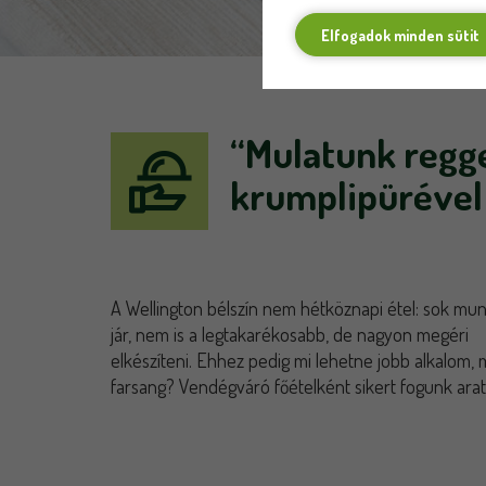
Elfogadok minden sütit
“Mulatunk regge
krumplipürével
A Wellington bélszín nem hétköznapi étel: sok mu
jár, nem is a legtakarékosabb, de nagyon megéri
elkészíteni. Ehhez pedig mi lehetne jobb alkalom, 
farsang? Vendégváró főételként sikert fogunk aratn