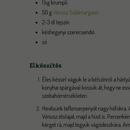
1 kg krumpli
50 g
Vénusz Sütőmargarin
2-3 dl tejszín
késhegynyi szerecsendió
só
Elkészítés
Éles késsel vágjuk le a bélszínről a hárt
konyhai spárgával kössük át, hogy ne es
szobahőmérsékleten.
Hevítsünk teflonserpenyőt nagy hőfokra. 
Vénusz étolajat, majd a húst is. Percenké
kérget rá, majd tegyük vágódeszkára. Amin