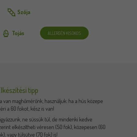
Szója
Tojás
ALLERGÉN KISOKOS
lkészítési tipp
a van maghőmérőnk, használjuk: ha a hús közepe
léri a 60 fokot, kész is van!
igyázzunk, ne süssük túl, de mindenki kedve
zerint elkészítheti véresen (50 fok), közepesen (60
ok), vagy túlsütve (70 fok) is!