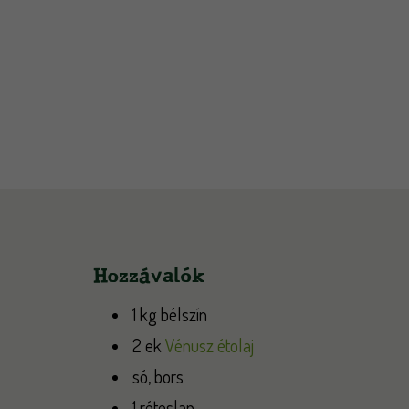
Hozzávalók
1 kg bélszín
2 ek
Vénusz étolaj
só, bors
1 réteslap