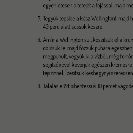
egyenletesen a tetejét a tojással, majd met
Tegyük tepsibe a kész Wellingtont, majd 
40 perc alatt süssük készre.
Amíg a Wellington sül, készítsük el a kru
öblítsük le, majd főzzük puhára egészben
megpuhult, vegyük ki a vízből, még forrón 
segítségével keverjük egészen krémesre 
tejszínnel. Ízesítsük késhegynyi szerecse
Tálalás előtt pihentessük 10 percet vágód