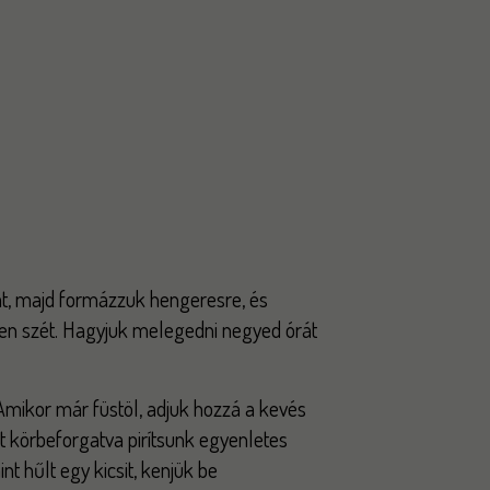
yát, majd formázzuk hengeresre, és
sen szét. Hagyjuk melegedni negyed órát
Amikor már füstöl, adjuk hozzá a kevés
nt körbeforgatva pirítsunk egyenletes
t hűlt egy kicsit, kenjük be