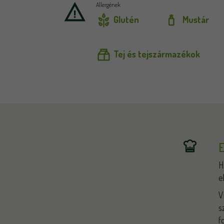
Allergének
Glutén
Mustár
Tej és tejszármazékok
E
H
e
V
s
f