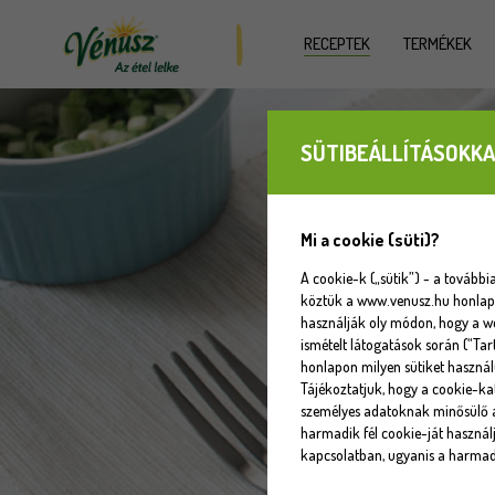
RECEPTEK
TERMÉKEK
SÜTIBEÁLLÍTÁSOKKA
Mi a cookie (süti)?
A cookie-k („sütik”) - a tovább
köztük a www.venusz.hu honlapot
használják oly módon, hogy a w
ismételt látogatások során (“Tar
honlapon milyen sütiket használ
Tájékoztatjuk, hogy a cookie-k
személyes adatoknak minősülő a
harmadik fél cookie-ját használj
kapcsolatban, ugyanis a harmadi