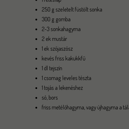
250 g szeletelt füstölt sonka
300 g gomba
2-3 sonkahagyma
2 ek mustár
1 ek szójaszósz
kevés friss kakukkfű
1 dl tejszín
1 csomag leveles tészta
1 tojás a lekenéshez
só, bors
friss metélőhagyma, vagy újhagyma a tá