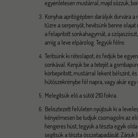
egyenletesen mustárral, majd sózzuk, bo
Konyhai aprítógépben daráljuk durvára a m
tűzre a serpenyőt, hevítsünk benne olajat 
a felaprított sonkahagymát, a szójaszószt,
amíg a leve elpárolog. Tegyük félre.
Terítsünk ki réteslapot, és fedjük be egye
sonkával. Kenjük be a tetejét a gombapür
körbepirított, mustárral lekent bélszínt, é
hűtőszekrénybe fél napra, vagy akár egy 
Melegítsük elő a sütőt 210 fokra.
Belisztezett felületen nyújtsuk ki a level
kényelmesen be tudjuk csomagolni az elősü
hengeres húst, tegyük a tészta egyik oldal
segítsük a tészta összetapadását. Zárjuk l