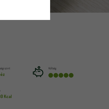
égi szint
Költség
héz
a
30 Kcal