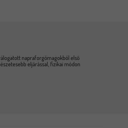
válogatott napraforgómagokból első
mészetesebb eljárással, fizikai módon