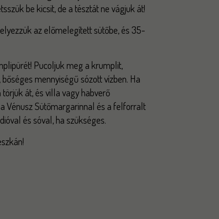
sszük be kicsit, de a tésztát ne vágjuk át!
helyezzük az előmelegített sütőbe, és 35-
mplipürét! Pucoljuk meg a krumplit,
, bőséges mennyiségű sózott vízben. Ha
törjük át, és villa vagy habverő
a Vénusz Sütőmargarinnal és a felforralt
ndióval és sóval, ha szükséges.
eszkán!