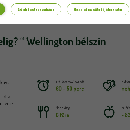
Sütik testreszabása
Részletes süti tájékoztató
lig? “ Wellington bélszín
nkával
Elő- és elkészítési idő
Nehézs
60 + 50 perc
ne
mint a
i vele.
Mennyiség
Kalóri
6 főre
~ 8