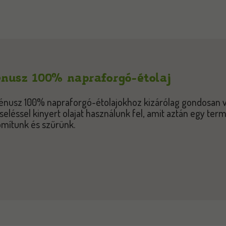
nusz 100% napraforgó-étolaj
énusz 100% napraforgó-étolajokhoz kizárólag gondosan 
seléssel kinyert olajat használunk fel, amit aztán egy ter
omítunk és szűrünk.