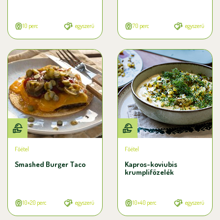
10 perc
egyszerű
70 perc
egyszerű
Főétel
Főétel
Smashed Burger Taco
Kapros-koviubis
krumplifőzelék
10+20 perc
egyszerű
10+40 perc
egyszerű