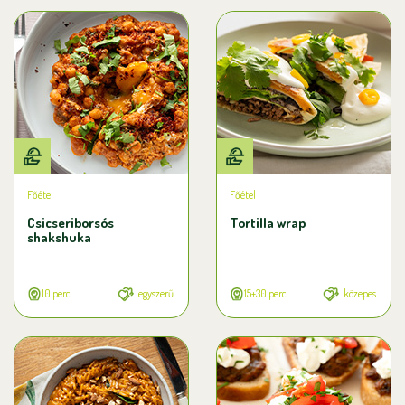
Főétel
Főétel
Csicseriborsós
Tortilla wrap
shakshuka
10 perc
egyszerű
15+30 perc
közepes