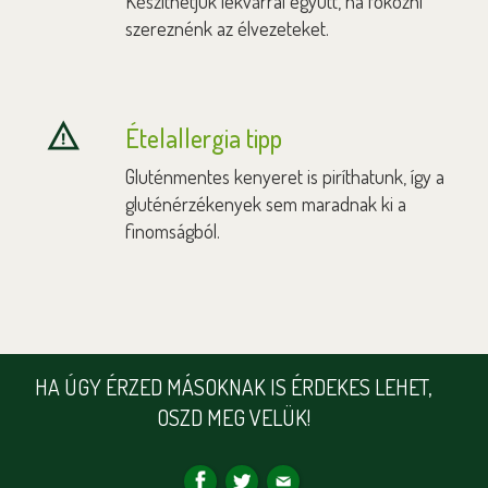
Készíthetjük lekvárral együtt, ha fokozni
szereznénk az élvezeteket.
Ételallergia tipp
Gluténmentes kenyeret is piríthatunk, így a
gluténérzékenyek sem maradnak ki a
finomságból.
HA ÚGY ÉRZED MÁSOKNAK IS ÉRDEKES LEHET,
OSZD MEG VELÜK!