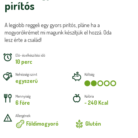
pirítós
A legjobb reggeli egy gyors pirítós, pláne ha a
mogyorókrémet mi magunk készítjük el hozzá. Oda
lesz érte a család!
Elő- és elkészítési idő
10 perc
Nehézségi szint
Költség
egyszerű
Mennyiség
Kalória
6 főre
~ 240 Kcal
Allergének
Földimogyoró
Glutén