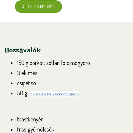
ALLERGÉN KISOKOS
Hozzávalók
150 g pörkölt sótlan földimogyoró
3 ek méz
csipet só
50 g
Vénusz Klasszik kenőmargarin
toastkenyér
friss gyümölcsök