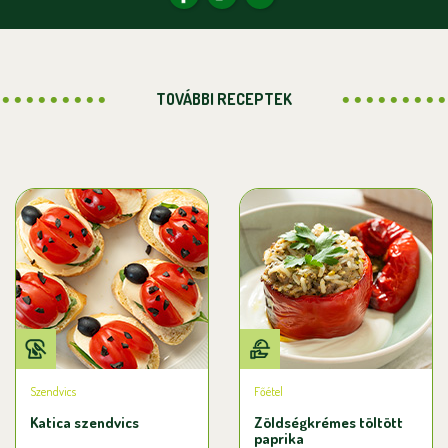
TOVÁBBI RECEPTEK
Szendvics
Főétel
Katica szendvics
Zöldségkrémes töltött
paprika