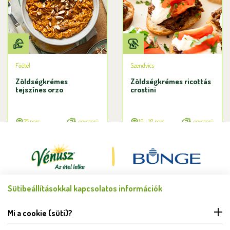
Főétel
Szendvics
Zöldségkrémes
Zöldségkrémes ricottás
tejszínes orzo
crostini
25 perc
egyszerű
10 + 10 perc
egyszerű
Sütibeállításokkal kapcsolatos információk
Minden jog fenntartva © Bunge Zrt. 2026.
FELHASZNÁLÁSI FELTÉTELEK
Mi a cookie (süti)?
ADATKEZELÉSI TÁJÉKOZTATÓ