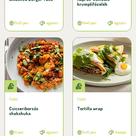
krumplifőzelék
10+20 perc
egyszerű
10+40 perc
egyszerű
Főétel
Főétel
Csicseriborsós
Tortilla wrap
shakshuka
10 perc
egyszerű
15+30 perc
közepes