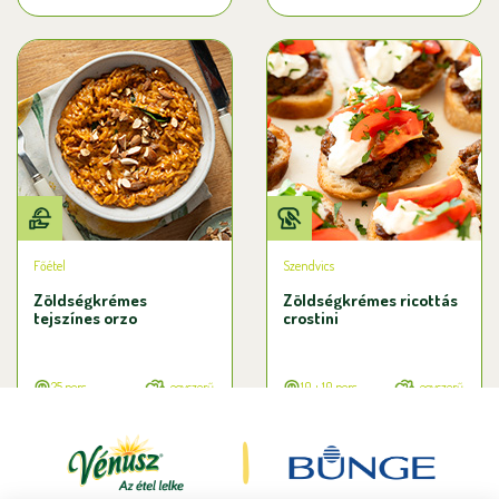
Főétel
Szendvics
Zöldségkrémes
Zöldségkrémes ricottás
tejszínes orzo
crostini
25 perc
egyszerű
10 + 10 perc
egyszerű