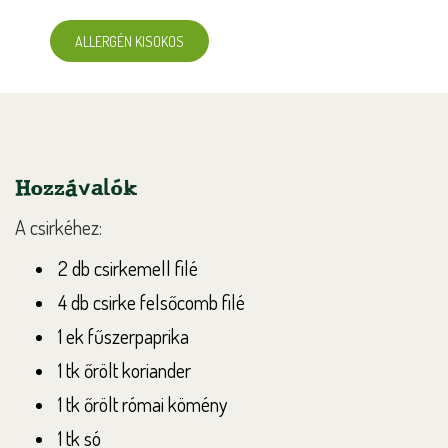
ALLERGÉN KISOKOS
Hozzávalók
A csirkéhez:
2 db csirkemell filé
4 db csirke felsőcomb filé
1 ek fűszerpaprika
1 tk őrölt koriander
1 tk őrölt római kömény
1 tk só