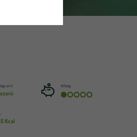
égi szint
Költség
szerű
a
35 Kcal