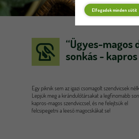
Elfogadok minden sütit
“Ügyes-magos d
sonkás - kapros
Egy piknik sem az igazi csomagolt szendvicsek nélk
Lepjük meg a kirándulótársakat a legfinomabb so
kapros-magos szendviccsel, és ne felejtsük el
felcsipegetni a leeső magocskákat se!