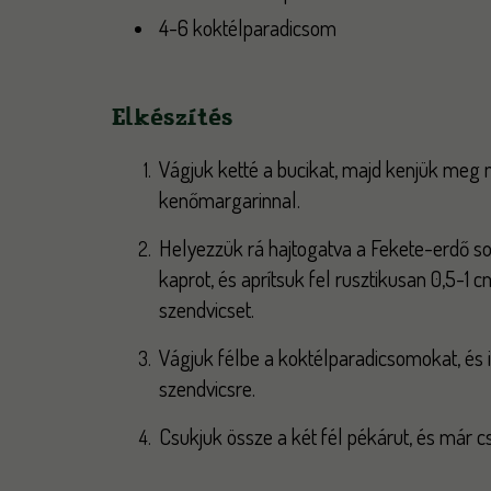
4-6 koktélparadicsom
Elkészítés
Vágjuk ketté a bucikat, majd kenjük meg 
kenőmargarinnal.
Helyezzük rá hajtogatva a Fekete-erdő s
kaprot, és aprítsuk fel rusztikusan 0,5-1
szendvicset.
Vágjuk félbe a koktélparadicsomokat, és
szendvicsre.
Csukjuk össze a két fél pékárut, és már c