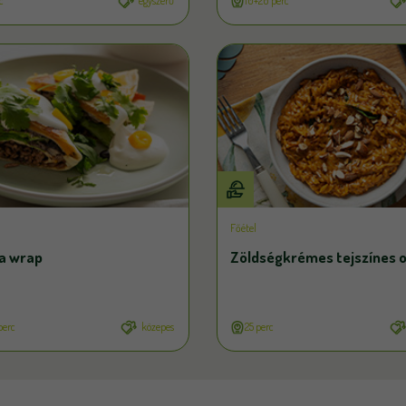
c
egyszerű
10+20 perc
Főétel
la wrap
Zöldségkrémes tejszínes 
perc
közepes
25 perc