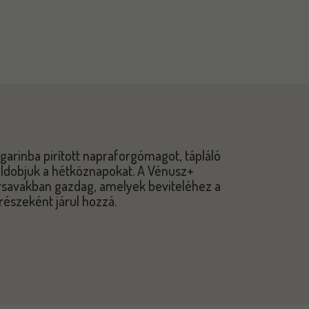
rinba pirított napraforgómagot, tápláló
ldobjuk a hétköznapokat. A Vénusz+
savakban gazdag, amelyek beviteléhez a
részeként járul hozzá.