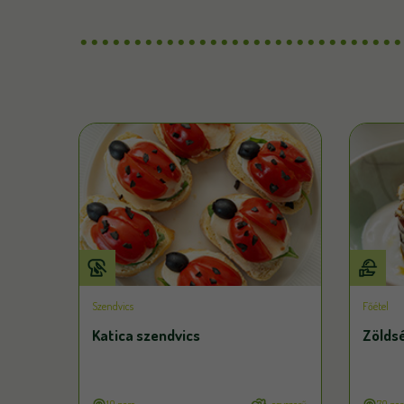
Szendvics
Főétel
Katica szendvics
Zölds