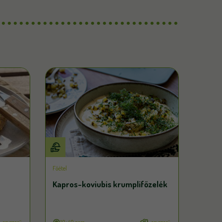
Főétel
Kapros-koviubis krumplifőzelék