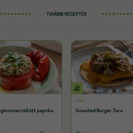
TOVÁBBI RECEPTEK
Főétel
égkrémes töltött paprika
Smashed Burger Taco