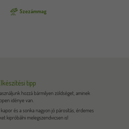
Szezámmag
lkészítési tipp
asználjunk hozzá bármilyen zöldséget, aminek
ppen idénye van.
 kapor és a sonka nagyon jó párosítás, érdemes
ket kipróbálni melegszendvicsen is!