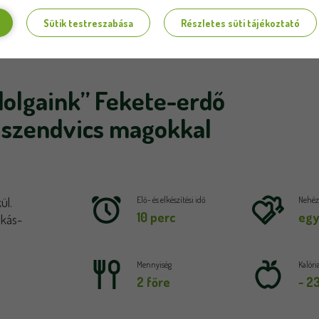
Sütik testreszabása
Részletes süti tájékoztató
olgaink” Fekete-erdő
 szendvics magokkal
ül.
Elő- és elkészítési idő
Nehézs
10 perc
egy
nkás-
Mennyiség
Kalóri
2 főre
~ 2