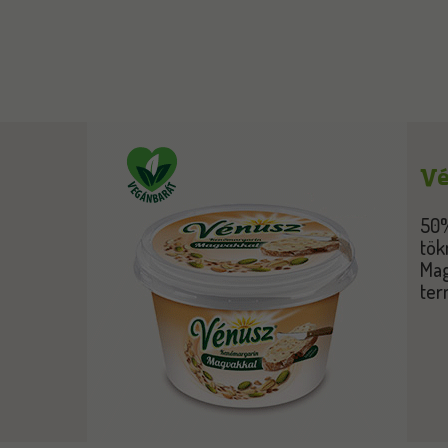
Vé
50%
tök
Mag
ter