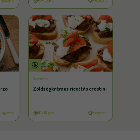
egyszerű
10+40 perc
egyszerű
Szendvics
orzo
Zöldségkrémes ricottás crostini
egyszerű
10 + 10 perc
egyszerű