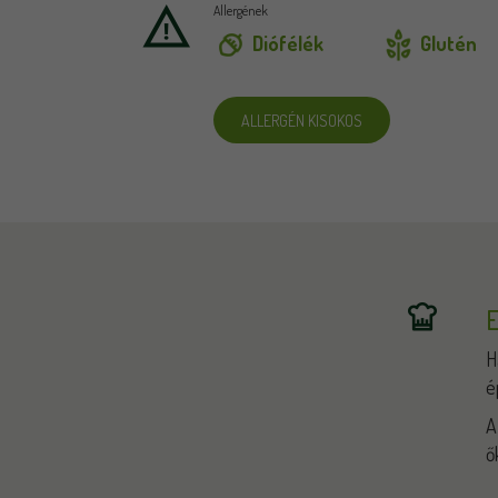
Allergének
Diófélék
Glutén
ALLERGÉN KISOKOS
E
H
é
A
ő