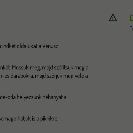
É
T
mindkét oldalukat a Vénusz
onkát. Mossuk meg, majd szárítsuk meg a
 cm-es darabokra, majd szórjuk meg vele a
 ide-oda helyezzünk néhányat a
somagolhatjuk is a piknikre.