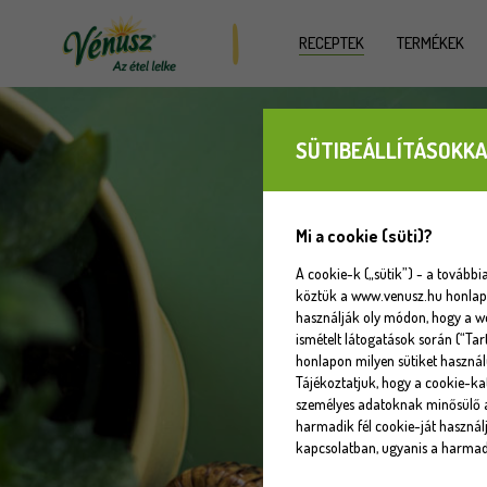
RECEPTEK
TERMÉKEK
SÜTIBEÁLLÍTÁSOKKA
Mi a cookie (süti)?
A cookie-k („sütik”) - a tovább
köztük a www.venusz.hu honlapot
használják oly módon, hogy a w
ismételt látogatások során (“Tar
honlapon milyen sütiket használ
Tájékoztatjuk, hogy a cookie-k
személyes adatoknak minősülő a
harmadik fél cookie-ját használj
kapcsolatban, ugyanis a harmadi