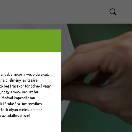
ent el, amikor a weboldalakat,
nálói élmény javítására
sző bezárásakor törlődnek) vagy
eti, hogy a www.venusz.hu
ításával kapcsoltosan.
ók tárolására. Amennyiben
tnek olyan esetek, amikor
k az adatkezeléssel