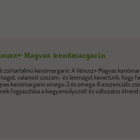
nusz+ Magvas kenőmargarin
 zsírtartalmú kenőmargarin. A Vénusz+ Magvas kenőmarga
magot, valamint szezám- és lenmagot kevertünk, hogy fe
vas kenőmargarin omega-3 és omega-6 esszenciális zsír
mék fogyasztása a kiegyensúlyozott és változatos étrend 