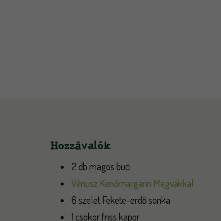
Hozzávalók
2 db magos buci
Vénusz Kenőmargarin Magvakkal
6 szelet Fekete-erdő sonka
1 csokor friss kapor