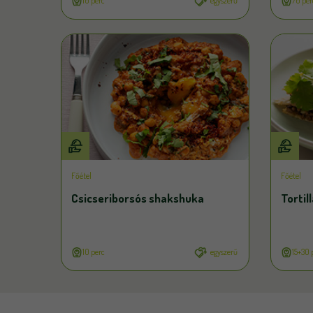
10 perc
egyszerű
70 per
Főétel
Főétel
Csicseriborsós shakshuka
Tortil
10 perc
egyszerű
15+30 