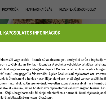
PROMÓCIÓK
FENNTARTHATÓSÁG
RECEPTEK ÚJRAGONDOLVA
L KAPCSOLATOS INFORMÁCIÓK
iakban: süti vagy cookie - kis méretű adatcsomagok, amelyeket az Ön böngészője m
 - a továbbiakban: Honlap - látogatja. A sütiket a weboldalak általában a felhasz
eboldal vagy kizárólag a látogatás idejére (“Munkamenet” sütik, amelyek a böngé
tós” sütik) „megjegyzi” a felhasználót. A jelen Cookie (süti) tájékoztató azt ismert
unk és Önnek, mint a honlap használójának milyen lehetőségei vannak a sütik beáll
at nem használjuk az Ön személyének közvetlen azonosítására alkalmas informáci
datokat kezelünk, ezt az Adatvédelmi tájékoztatónkkal összhangban tesszük. Lehe
uk. Kérjük, hogy harmadik fél sütijei tekintetében a harmadik félnél tájékozódjana
k fél adatkezelésére nincsen ráhatásunk.