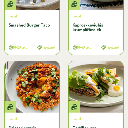
Főétel
Főétel
Smashed Burger Taco
Kapros-koviubis
krumplifőzelék
10+20 perc
egyszerű
10+40 perc
egyszerű
Főétel
Főétel
Csicseriborsós
Tortilla wrap