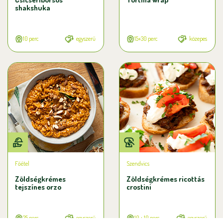
shakshuka
10 perc
egyszerű
15+30 perc
közepes
Főétel
Szendvics
Zöldségkrémes
Zöldségkrémes ricottás
tejszínes orzo
crostini
25 perc
egyszerű
10 + 10 perc
egyszerű