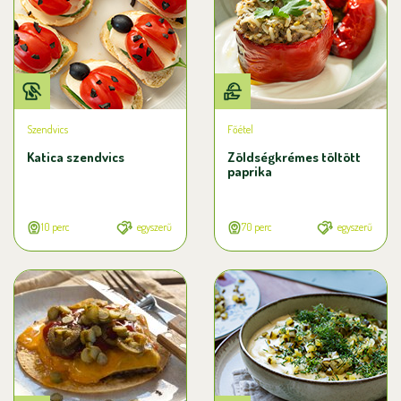
Szendvics
Főétel
Katica szendvics
Zöldségkrémes töltött
paprika
10 perc
egyszerű
70 perc
egyszerű