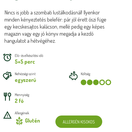
Nincs is jobb a szombati lustálkodásnál! Ilyenkor
minden kényeztetés belefér: pár jól érett őszi füge
egy kecskesajtos kalácson, mellé pedig egy képes
magazin vagy egy jó könyv megadja a kezdő
hangulatot a hétvégéhez.
Elő- és elkészítési idő
5+5 perc
Nehézségi szint
Költség
egyszerű
Mennyiség
2 fő
Allergének
Glutén
ALLERGÉN KISOKOS