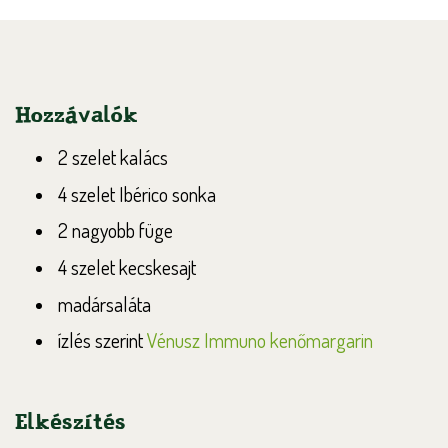
Hozzávalók
2 szelet kalács
4 szelet Ibérico sonka
2 nagyobb füge
4 szelet kecskesajt
madársaláta
ízlés szerint
Vénusz Immuno kenőmargarin
Elkészítés