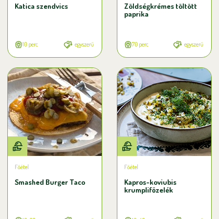
Katica szendvics
Zöldségkrémes töltött
paprika
10 perc
egyszerű
70 perc
egyszerű
Főétel
Főétel
Smashed Burger Taco
Kapros-koviubis
krumplifőzelék