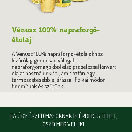
Vénusz 100% napraforgó-
étolaj
A Vénusz 100% napraforgó-étolajokhoz
kizárólag gondosan válogatott
napraforgómagokból első préseléssel kinyert
olajat használunk fel, amit aztán egy
természetesebb eljárással, fizikai módon
finomítunk és szűrünk.
HA ÚGY ÉRZED MÁSOKNAK IS ÉRDEKES LEHET,
OSZD MEG VELÜK!