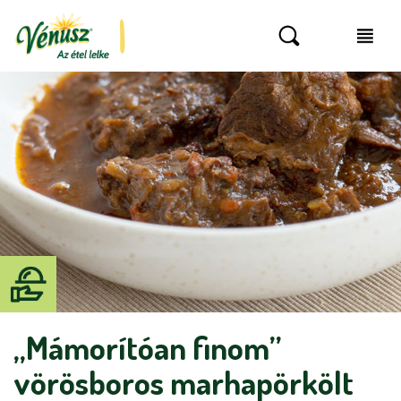
„Mámorítóan finom”
vörösboros marhapörkölt