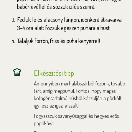
babérlevéllel és sózzuk ízlés szerint.
Fedjük le és alacsony lángon, időnként átkavarva
3-4 óra alatt főzzük egészen puhára a húst.
Tálaljuk forrón, friss és puha kenyérrel!
Elkészítési tipp
Amennyiben marhalábszárból főzünk, tovább
tart, amíg megpuhul. Fontos, hogy magas
kollagéntartalmú húsból készüljön a pörkölt,
így lesz az igazi a szaft!
Fogyasszuk savanyúsággal és hegyes erős
paprikával.