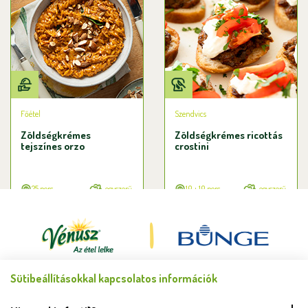
Főétel
Szendvics
Zöldségkrémes
Zöldségkrémes ricottás
tejszínes orzo
crostini
25 perc
egyszerű
10 + 10 perc
egyszerű
Sütibeállításokkal kapcsolatos információk
Minden jog fenntartva © Bunge Zrt. 2026.
FELHASZNÁLÁSI FELTÉTELEK