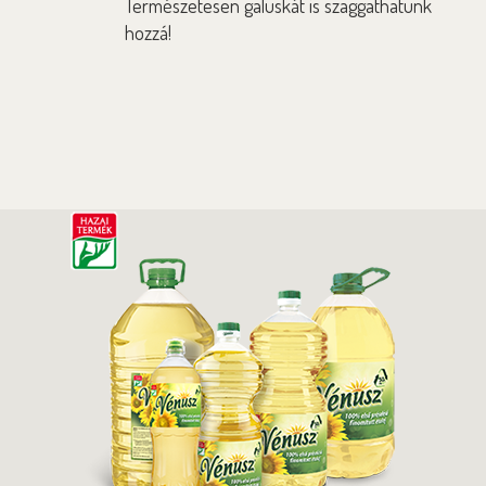
Természetesen galuskát is szaggathatunk
hozzá!