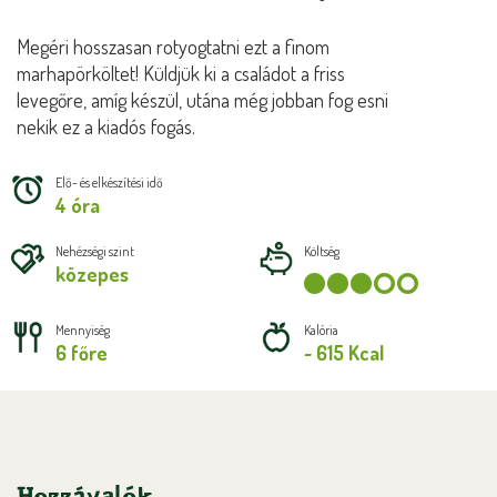
Megéri hosszasan rotyogtatni ezt a finom
marhapörköltet! Küldjük ki a családot a friss
levegőre, amíg készül, utána még jobban fog esni
nekik ez a kiadós fogás.
Elő- és elkészítési idő
4 óra
Nehézségi szint
Költség
közepes
Mennyiség
Kalória
6 főre
~ 615 Kcal
Hozzávalók