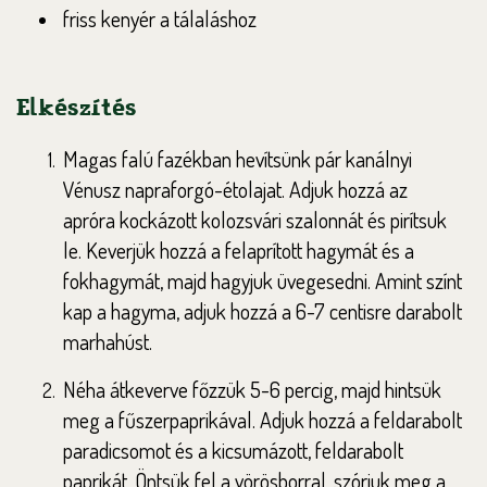
friss kenyér a tálaláshoz
Elkészítés
Magas falú fazékban hevítsünk pár kanálnyi
Vénusz napraforgó-étolajat. Adjuk hozzá az
apróra kockázott kolozsvári szalonnát és pirítsuk
le. Keverjük hozzá a felaprított hagymát és a
fokhagymát, majd hagyjuk üvegesedni. Amint színt
kap a hagyma, adjuk hozzá a 6-7 centisre darabolt
marhahúst.
Néha átkeverve főzzük 5-6 percig, majd hintsük
meg a fűszerpaprikával. Adjuk hozzá a feldarabolt
paradicsomot és a kicsumázott, feldarabolt
paprikát. Öntsük fel a vörösborral, szórjuk meg a