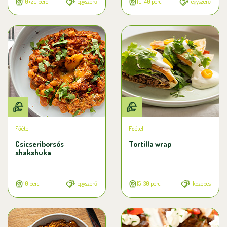
10+20 perc
egyszerű
10+40 perc
egyszerű
Főétel
Főétel
Csicseriborsós
Tortilla wrap
shakshuka
10 perc
egyszerű
15+30 perc
közepes