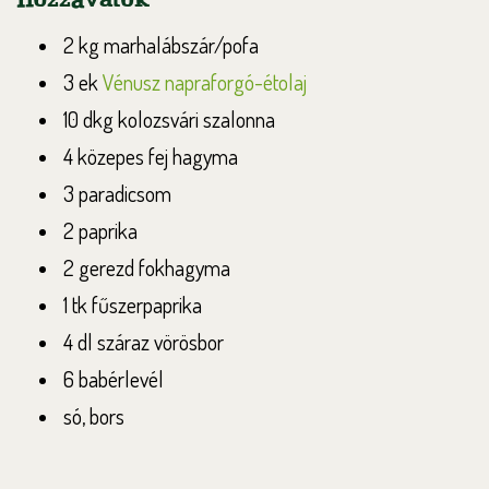
2 kg marhalábszár/pofa
3 ek
Vénusz napraforgó-étolaj
10 dkg kolozsvári szalonna
4 közepes fej hagyma
3 paradicsom
2 paprika
2 gerezd fokhagyma
1 tk fűszerpaprika
4 dl száraz vörösbor
6 babérlevél
só, bors