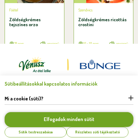
Főétel
Szendvics
Zöldségkrémes
Zöldségkrémes ricottás
tejszínes orzo
crostini
25 perc
egyszerű
10 + 10 perc
egyszerű
Sütibeállításokkal kapcsolatos információk
Minden jog fenntartva © Bunge Zrt. 2026.
FELHASZNÁLÁSI FELTÉTELEK
Mi a cookie (süti)?
ADATKEZELÉSI TÁJÉKOZTATÓ
HIBABEJELENTÉS
COOKIE BEÁLLÍTÁSOK
Elfogadok minden sütit
KAPCSOLAT
Sütik testreszabása
Részletes süti tájékoztató