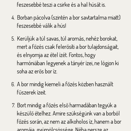
feszesebbé teszi a csirke és a hal húsát is.
Borban pácolva (szintén a bor savtartalma miatt)
feszesebbé válik a hús!
Kerüljük a túl savas, túl aromás, nehéz borokat,
mert a főzés csak felerősíti a bor tulajdonságait,
és elnyomja az étel ízét. Fontos, hogy
harmóniában legyenek a tányér ízei, ne lógjon ki
soha az erős bor íz.
A bor mindig kiemeli a főzés közben használt
fűszerek ízeit.
Bort mindig a főzés első harmadában tegyük a
készülő ételhez. Amire szükségünk van a borból
főzés során, az nem az alkoholos íz, hanem a bor
aromája, gyümölcsössége. Néha persze az