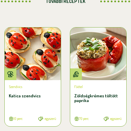
TOVÁBBI RECEPTEK
Szendvics
Főétel
Katica szendvics
Zöldségkrémes töltött
paprika
10 perc
egyszerű
70 perc
egyszerű