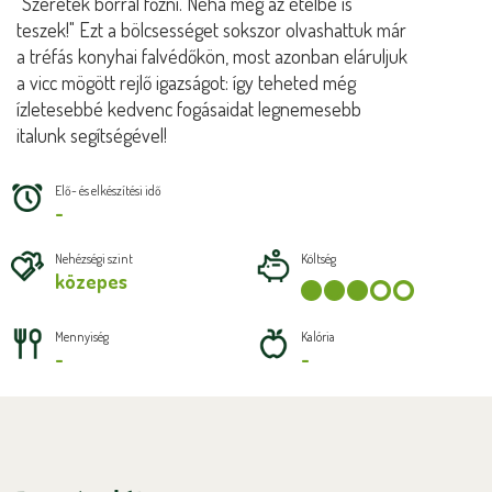
"Szeretek borral főzni. Néha még az ételbe is
teszek!" Ezt a bölcsességet sokszor olvashattuk már
a tréfás konyhai falvédőkön, most azonban eláruljuk
a vicc mögött rejlő igazságot: így teheted még
ízletesebbé kedvenc fogásaidat legnemesebb
italunk segítségével!
Elő- és elkészítési idő
-
Nehézségi szint
Költség
közepes
Mennyiség
Kalória
-
-