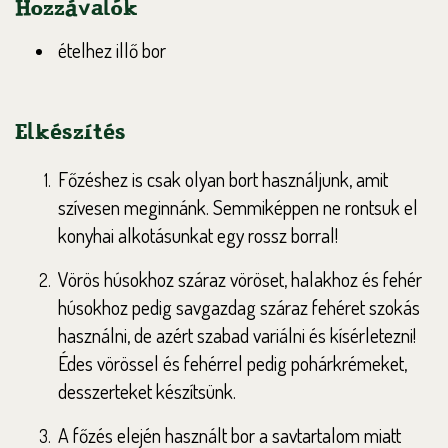
Hozzávalók
ételhez illő bor
Elkészítés
Főzéshez is csak olyan bort használjunk, amit
szívesen meginnánk. Semmiképpen ne rontsuk el
konyhai alkotásunkat egy rossz borral!
Vörös húsokhoz száraz vöröset, halakhoz és fehér
húsokhoz pedig savgazdag száraz fehéret szokás
használni, de azért szabad variálni és kísérletezni!
Édes vörössel és fehérrel pedig pohárkrémeket,
desszerteket készítsünk.
A főzés elején használt bor a savtartalom miatt