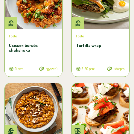
Főétel
Főétel
Csicseriborsós
Tortilla wrap
shakshuka
10 perc
egyszerű
15+30 perc
közepes