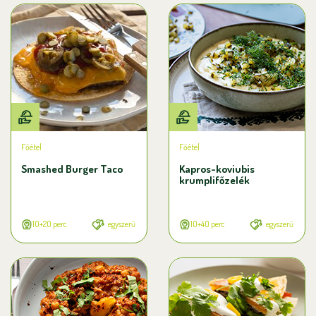
Főétel
Főétel
Smashed Burger Taco
Kapros-koviubis
krumplifőzelék
10+20 perc
egyszerű
10+40 perc
egyszerű