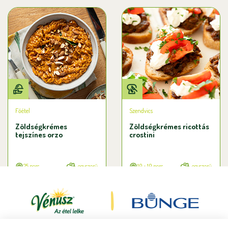
Főétel
Szendvics
Zöldségkrémes
Zöldségkrémes ricottás
tejszínes orzo
crostini
25 perc
egyszerű
10 + 10 perc
egyszerű