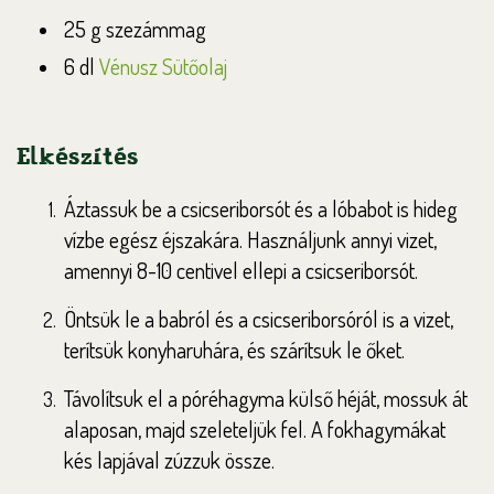
25 g szezámmag
6 dl
Vénusz Sütőolaj
Elkészítés
Áztassuk be a csicseriborsót és a lóbabot is hideg
vízbe egész éjszakára. Használjunk annyi vizet,
amennyi 8-10 centivel ellepi a csicseriborsót.
Öntsük le a babról és a csicseriborsóról is a vizet,
terítsük konyharuhára, és szárítsuk le őket.
Távolítsuk el a póréhagyma külső héját, mossuk át
alaposan, majd szeleteljük fel. A fokhagymákat
kés lapjával zúzzuk össze.