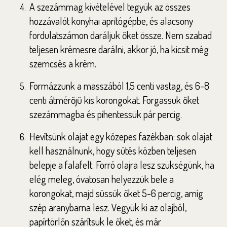
A szezámmag kivételével tegyük az összes
hozzávalót konyhai aprítógépbe, és alacsony
fordulatszámon daráljuk őket össze. Nem szabad
teljesen krémesre darálni, akkor jó, ha kicsit még
szemcsés a krém.
Formázzunk a masszából 1,5 centi vastag, és 6-8
centi átmérőjű kis korongokat. Forgassuk őket
szezámmagba és pihentessük pár percig.
Hevítsünk olajat egy közepes fazékban: sok olajat
kell használnunk, hogy sütés közben teljesen
belepje a falafelt. Forró olajra lesz szükségünk, ha
elég meleg, óvatosan helyezzük bele a
korongokat, majd süssük őket 5-6 percig, amíg
szép aranybarna lesz. Vegyük ki az olajból,
papírtörlőn szárítsuk le őket, és már