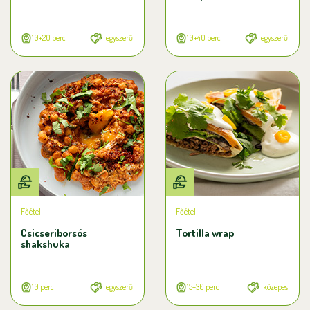
10+20 perc
egyszerű
10+40 perc
egyszerű
Főétel
Főétel
Csicseriborsós
Tortilla wrap
shakshuka
10 perc
egyszerű
15+30 perc
közepes