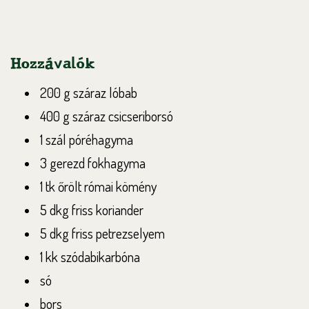
Hozzávalók
200 g száraz lóbab
400 g száraz csicseriborsó
1 szál póréhagyma
3 gerezd fokhagyma
1 tk őrölt római kömény
5 dkg friss koriander
5 dkg friss petrezselyem
1 kk szódabikarbóna
só
bors