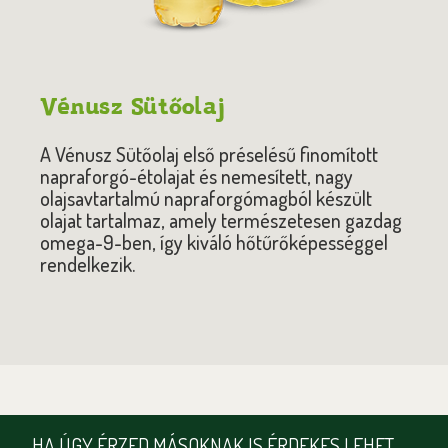
Vénusz Sütőolaj
A Vénusz Sütőolaj első préselésű finomított
napraforgó-étolajat és nemesített, nagy
olajsavtartalmú napraforgómagból készült
olajat tartalmaz, amely természetesen gazdag
omega-9-ben, így kiváló hőtűrőképességgel
rendelkezik.
HA ÚGY ÉRZED MÁSOKNAK IS ÉRDEKES LEHET,