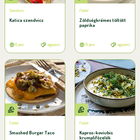
Szendvics
Főétel
Katica szendvics
Zöldségkrémes töltött
paprika
10 perc
egyszerű
70 perc
egyszerű
Főétel
Főétel
Smashed Burger Taco
Kapros-koviubis
krumplifőzelék