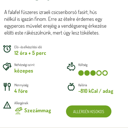
A falafel fűszeres izraeli csicseriborsó fasírt, hús
nélkül is igazán finom. Erre az ételre érdemes egy
egyperces művelet erejéig a vendégsereg érkezése
előtti este rákészülnünk, mert úgy lesz tökéletes.
Elő- és elkészítési idő
12 óra + 5 perc
Nehézségi szint
Költség
közepes
Mennyiség
Kalória
4 főre
~810 kCal / adag
Allergének
Szezámmag
ALLERGÉN KISOKOS