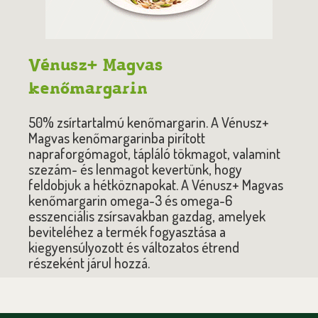
Vénusz+ Magvas
kenőmargarin
50% zsírtartalmú kenőmargarin. A Vénusz+
Magvas kenőmargarinba pirított
napraforgómagot, tápláló tökmagot, valamint
szezám- és lenmagot kevertünk, hogy
feldobjuk a hétköznapokat. A Vénusz+ Magvas
kenőmargarin omega-3 és omega-6
esszenciális zsírsavakban gazdag, amelyek
beviteléhez a termék fogyasztása a
kiegyensúlyozott és változatos étrend
részeként járul hozzá.