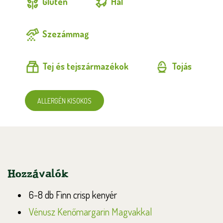
Glutén
Hal
Szezámmag
Tej és tejszármazékok
Tojás
ALLERGÉN KISOKOS
Hozzávalók
6-8 db Finn crisp kenyér
Vénusz Kenőmargarin Magvakkal