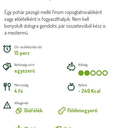
Egy pohár pezsgő mellé finom ropogtatnivalóként
vagy előételként is fogyaszthatjuk. Nem kell
bonyolult dologra gondolni, pár összetevőből kész is
a mestermű.
Elő- és elkészítési idő
15 perc
Nehézségi szint
Költség
egyszerű
Mennyiség
Kalória
4 fő
~ 240 Kcal
Allergének
Diófélék
Földimogyoró