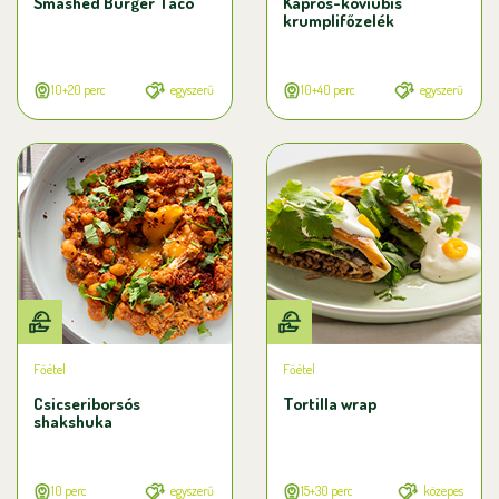
Smashed Burger Taco
Kapros-koviubis
krumplifőzelék
10+20 perc
egyszerű
10+40 perc
egyszerű
Főétel
Főétel
Csicseriborsós
Tortilla wrap
shakshuka
10 perc
egyszerű
15+30 perc
közepes