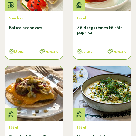
Szendvics
Főétel
Katica szendvics
Zöldségkrémes töltött
paprika
10 perc
egyszerű
70 perc
egyszerű
Főétel
Főétel