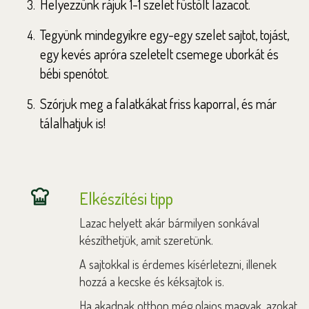
Helyezzünk rájuk 1-1 szelet füstölt lazacot.
Tegyünk mindegyikre egy-egy szelet sajtot, tojást,
egy kevés apróra szeletelt csemege uborkát és
bébi spenótot.
Szórjuk meg a falatkákat friss kaporral, és már
tálalhatjuk is!
Elkészítési tipp
Lazac helyett akár bármilyen sonkával
készíthetjük, amit szeretünk.
A sajtokkal is érdemes kísérletezni, illenek
hozzá a kecske és kéksajtok is.
Ha akadnak otthon még olajos magvak, azokat