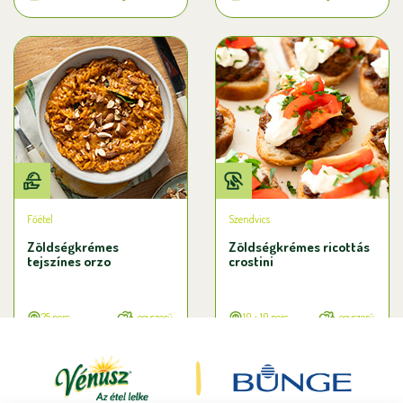
Főétel
Szendvics
Zöldségkrémes
Zöldségkrémes ricottás
tejszínes orzo
crostini
25 perc
egyszerű
10 + 10 perc
egyszerű